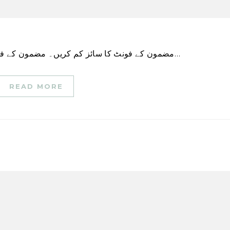
مضمون کے فونٹ کا سائز کم کریں۔ مضمون کے فونٹ کا سائز بڑھائیں۔ ونی پیگ پولیس کا کہنا ہے کہ…
READ MORE