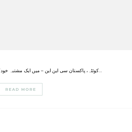
کوئٹہ، پاکستان سی این این – میں ایک مشتبہ خودکش دھماکے میں کم از کم نو پولیس اہلکار ہلاک اور…
READ MORE