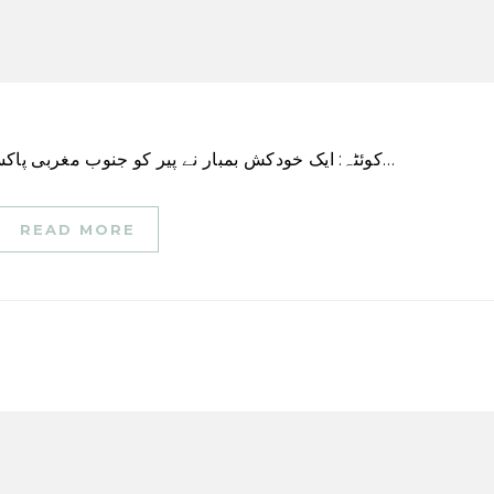
کوئٹہ: ایک خودکش بمبار نے پیر کو جنوب مغربی پاکستان میں اپنے ٹرک پر حملے میں 9 پولیس افسران کو…
READ MORE