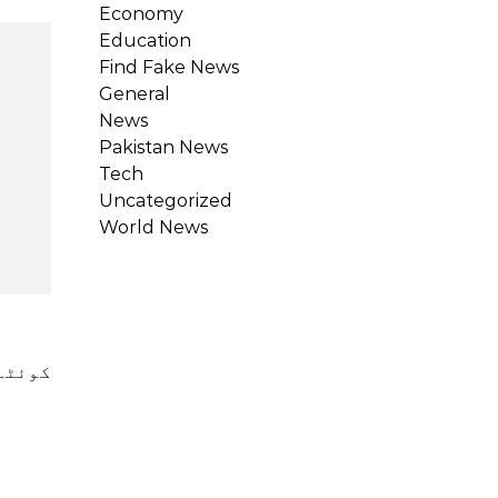
Economy
Education
Find Fake News
General
News
Pakistan News
Tech
Uncategorized
World News
کوئٹہپاکستان: اے خودکش بمبار پیر کو جنوب مغربی میں ان کے ٹرک پر حملے میں نو پولیس اہلکار ہلاک