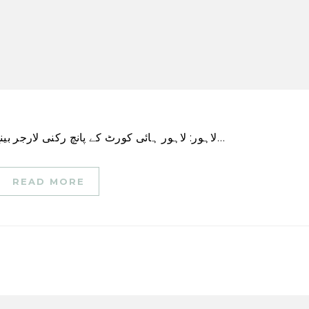
لاہور: لاہور ہائی کورٹ کے پانچ رکنی لارجر بینچ نے منگل کو چار ایک کی اکثریت کے ساتھ پنجاب کے…
READ MORE