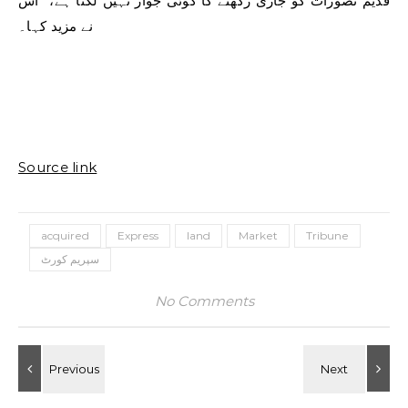
قدیم تصورات کو جاری رکھنے کا کوئی جواز نہیں لگتا ہے،‘‘ اس
نے مزید کہا۔
Source link
acquired
Express
land
Market
Tribune
سپریم کورٹ
No Comments