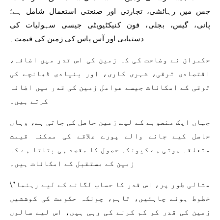
جس میں رہائشی، تجارتی اور صنعتی استعمال شامل ہے؛
پانی، گیس، بجلی، فون کنیکٹیویٹی جیسی سہولیات کی
دستیابی اور آس پاس کی زمین کی قیمت۔
حکمران نے وضاحت کی کہ زمین کی اس قدر میں اضافہ،
اقتصادی ترقی، شہری کاری، اور بنیادی ڈھانچے کی
ترقی کے امکانات جیسے عوامل زمین کی قدر میں اضافہ
کرتے ہیں۔
جہاں ایک منصوبے کے لیے زمین حاصل کی جاتی ہے، وہاں
حاصل کیے جانے والے پورے علاقے کی ممکنہ قیمت
متعلقہ ہوتی ہے کیونکہ حصول کا مقصد ہی بتاتا ہے کہ
زمین کے مستقبل کے امکانات ہیں۔
\”مثالی طور پر، اس قدر کا حساب لگانے کے لیے رہنما
خطوط ہونے چاہئیں، تاہم، چونکہ حکومت کی کوششیں
زمین کی قدر کو کم کرنے کی رہی ہیں، اس لیے سالوں