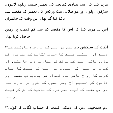
مزید کہا کہ اسے بنیادی ڈھانچے کی تعمیر جیسے ریلوے لائنوں،
سڑکوں، پلوں اور مواصلاتی نیٹ ورکس کی تعمیر کے مقصد سے
نافذ کیا گیا تھا۔ اس وقت کے حکمران.
اس نے مزید کہا کہ اس کا مقصد کم سے کم قیمت پر زمین
حاصل کرنا تھا۔
\”ایکٹ کے سیکشن 23 میں ترامیم کے باوجود مارکیٹ کی
قیمت اور ممکنہ قیمت کا حساب لگانے کے تقاضوں کے
ساتھ تاکہ زمین کے مالک کو معاوضہ دیا جا سکے، اس
کی درجہ بندی کی بنیاد پر زمین کی قیمت کا حساب
کرنے کا رواج باقی ہے۔ لہذا، نوآبادیاتی مقصد اور
قانون کی تفہیم آج بھی حصول کے طور پر جاری ہے،
عوامی مقصد کے لیے، کسی فرد کے ملکیت کے حق کی قیمت
پر ہے۔
\”ہم سمجھتے ہیں کہ ممکنہ قیمت کا حساب لگانے کا کوئی