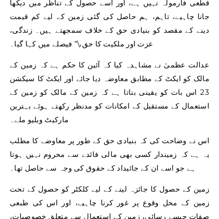
قطعی فارمولہ نہیں ہے، اور اسے حصول کے تناظر میں دیکھا
جانا چاہیے، تاہم، ہم حاصل کی گئی زمین کے لیے کم قیمت
دینے کے مقصد کو بنیادی حق کے خلاف سمجھتے ہیں۔ زندگی،
عزت اور ملکیت کا حق،\” فیصلے میں کہا گیا۔
عدالت عظمیٰ نے مشاہدہ کیا کہ آئین کا حکم ہے کہ زمین کے
مالک کو ایکٹ کے مطابق معاوضہ دیا جائے اور ایکٹ کا سیکشن
23 اس بات کو یقینی بناتا ہے کہ زمین کے مالک کو زمین کے
استعمال کے مستقبل کے امکانات کو مدنظر رکھتے ہوئے بہترین
مارکیٹ ویلیو ملے۔
اس نے وضاحت کی کہ بنیادی حق کے طور پر معاوضے کا مطلب
یہ ہے کہ زمیندار کسی بھی مالی فائدے سے محروم نہیں ہوتا
ہے جو اسے ان کے جائیداد کے حقوق کی وجہ سے حاصل تھا۔
زمین کے حصول کا جائزہ لینے کے لیے کلکٹر کو حصول کے تحت
زمین کے محل وقوع پر غور کرنا چاہیے، اور اس کی طبعی
صفات جیسے رسائی، زمین کے استعمال سے متعلق خصوصیات،