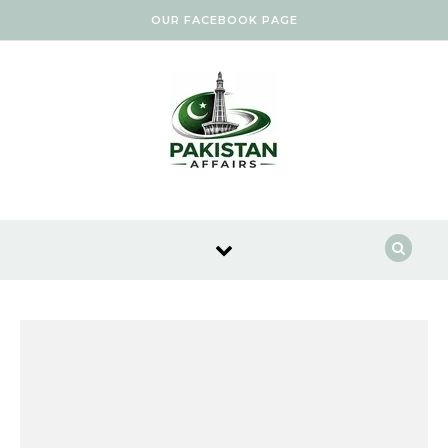
Skip to content
OUR FACEBOOK PAGE