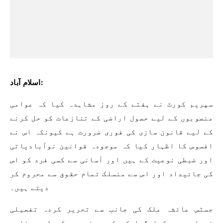
اسلام آباد:
سپریم کورٹ نے ہفتے کے روز مشاہدہ کیا کہ عوامی
منصوبوں کے لیے حصول اراضی کے تنازعات کو حل کرنے
کے لیے قانون سازی کی فوری ضرورت ہے کیونکہ اس نے
افسوس کا اظہار کیا کہ موجودہ قوانین نوآبادیاتی
اور ضبطی نوعیت کے ہیں اور آسانی سے کسی فرد کو اس
کی جائیداد اور اس سے منسلک تمام حقوق سے محروم کر
دیتے ہیں۔
جسٹس عائشہ ملک کی جانب سے تحریر کردہ تفصیلی
فیصلے میں کہا گیا کہ کسی منصوبے کے لیے مناسب