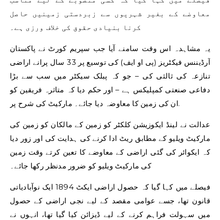
معاوضے کے بغیر شہریوں سے زبردستی زمینیں حاصل
کرنا بنیادی حقوق کی خلاف ورزی ہے۔
یہ مشاہدہ اس وقت سامنے آیا جب سپریم کورٹ نے پاکستان
آرڈیننس فیکٹریز (پی او ایف) کی توسیع پر 33 سال پرانے اراضی
تنازعہ کی ثالثی کی – جو کہ پبلک سیکٹر میں سب سے بڑا
دفاعی صنعتی کمپلیکس ہے – اور حکم دیا کہ متاثرہ فریقین کو
ان کی زمین کا معاوضہ دیا جائے۔ مارکیٹ کی شرح پر.
عدالت نے لینڈ ایکوزیشن کلکٹر کو زمین کے مالکان کو زمین کی
مارکیٹ ویلیو کے مطابق ریٹ ادا کرنے کی ہدایت کی اور زور دیا
کہ ایکوائر کی گئی اراضی کے معاوضے کا تعین کرتے وقت زمین
کی مارکیٹ ویلیو کو ضرور مدنظر رکھا جائے۔
فیصلے میں کہا گیا کہ حصول اراضی ایکٹ 1894 ایک نوآبادیاتی
قانون تھا، جسے عوامی مقصد کے لیے نجی اراضی کے حصول
میں سہولت فراہم کرنے کے لیے ڈیزائن کیا گیا تھا، انہوں نے