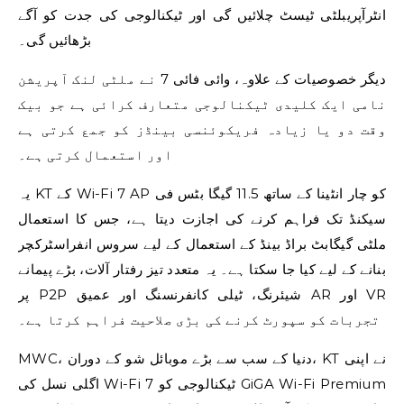
انٹرآپریبلٹی ٹیسٹ چلائیں گی اور ٹیکنالوجی کی جدت کو آگے
بڑھائیں گی۔
دیگر خصوصیات کے علاوہ، وائی فائی 7 نے ملٹی لنک آپریشن
نامی ایک کلیدی ٹیکنالوجی متعارف کرائی ہے جو بیک
وقت دو یا زیادہ فریکوئنسی بینڈز کو جمع کرتی ہے
اور استعمال کرتی ہے۔
یہ KT کے Wi-Fi 7 AP کو چار انٹینا کے ساتھ 11.5 گیگا بٹس فی
سیکنڈ تک فراہم کرنے کی اجازت دیتا ہے، جس کا استعمال
ملٹی گیگابٹ براڈ بینڈ کے استعمال کے لیے سروس انفراسٹرکچر
بنانے کے لیے کیا جا سکتا ہے۔ یہ متعدد تیز رفتار آلات، بڑے پیمانے
پر P2P شیئرنگ، ٹیلی کانفرنسنگ اور عمیق AR اور VR
تجربات کو سپورٹ کرنے کی بڑی صلاحیت فراہم کرتا ہے۔
MWC، دنیا کے سب سے بڑے موبائل شو کے دوران، KT نے اپنی
اگلی نسل کی Wi-Fi 7 ٹیکنالوجی کو GiGA Wi-Fi Premium