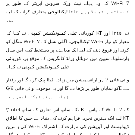
کہ وہ پہلے نیٹ ورک سروس آپریٹر کے طور پر Wi-Fi 7
ٹیکنالوجی متعارف کرانے کے لیے Intel کے ساتھ ہاتھ ملا رہی
ہے۔
کوریائی ٹیلی کمیونیکیشن کمپنی نے کہا کہ KT اور Intel نے
منگل کو Wi-Fi 7 ٹیکنالوجی، اگلی نسل کے Wi-Fi معیار کو تیار
کرنے اور فروغ دینے کے لیے ایک معاہدے پر دستخط کیے، اس سال
بارسلونا، سپین میں موبائل ورلڈ کانگریس کے موقع پر، کوریائی
ٹیلی کمیونیکیشن کمپنی نے کہا۔
وائی ​​فائی 7 ہر ٹرانسمیشن میں زیادہ ڈیٹا پیک کرے گا اور رفتار
کو نمایاں طور پر بڑھا دے گا اور یہ موجودہ وائی فائی 6/6E سے
زیادہ بہتر ٹیکنالوجی ہے۔
\”Intel کے ساتھ اس تعاون کے ساتھ، KT کے پاس Wi-Fi 7 کے
لیے ایک بہترین تجربہ فراہم کرنے کی بنیاد ہے جس کا اطلاق KT
کی بہترین Wi-Fi ڈیولپمنٹ اور آپریشن کی مہارت کے اشتراک
سے کیا جائے گا۔ KT ٹیکنالوجی میں ایک اہم کردار ادا کرتا رہے