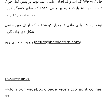
7 نامی اپنے بوتھ پر پیش کیا، جو Intel کے آنے والے Wi-Fi 7 حل
کے ساتھ کنفیگر کردہ Intel پلیٹ فارم پر مبنی PC کے ساتھ
مداخلت کرتا ہے۔
توقع ہے کہ وائی فائی 7 معیار کو 2024 کے اوائل میں حتمی
شکل دی جائے گی۔
)
herim@heraldcorp.com
بذریعہ جو ہی-ریم (
>Source link>
>>Join our Facebook page From top right corner.
<<