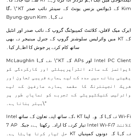
گا، \”KT کے ڈیوائس بزنس یونٹ کے سینئر نائب صدر Kim
Byung-gyun Kim نے کہا۔
ایرک میک لافلن، کلائنٹ کمپیوٹنگ گروپ کے نائب صدر اور انٹیل
میں وائرلیس سلوشنز گروپ کے جنرل مینیجر نے بھی KT کے
ساتھ کام کرنے پر جوش کا اظہار کیا۔
McLaughlin نے کہا، \”KT کے APs اور Intel PC Client
ڈیوائسز کے ساتھ انٹرآپریبلٹی اور کارکردگی کو
یقینی بنانے میں مدد کے لیے ہمارے قریبی تعاون اور
شریک انجینئرنگ کا مقصد ہمارے صارفین کے لیے
وائرلیس کنیکٹیویٹی کے تجربے کو نمایاں طور پر
بہتر بنانا ہے۔\”
Intel کے ساتھ اپنے تعاون کے ساتھ، KT نے کہا کہ وہ اپنا Wi-Fi
7 AP تیار کرنے کا ارادہ رکھتا ہے، جبکہ Intel Wi-Fi7 کلائنٹ
حل تیار کرنا چاہتا ہے۔ KT نے کہا کہ دونوں کمپنیاں