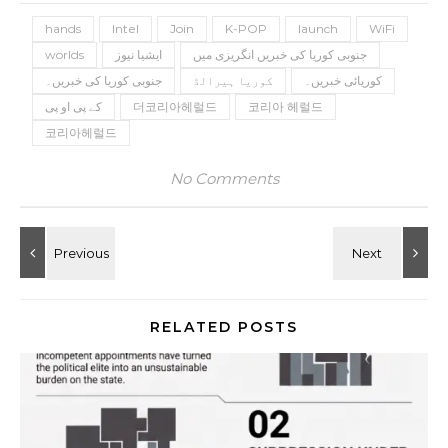
hands
Intel
Join
K-POP
launch
WiFi
جنوبی کوریا کی خبریں انگریزی میں
ایشیا نیوز
worlds
کوریائی خبریں۔
کوریا ہیرالڈ
جنوبی کوریا کی خبریں۔
코리아 헤럴드
더코리아헤럴드
کے پی او پی
코리아헤럴드
No Comments
RELATED POSTS