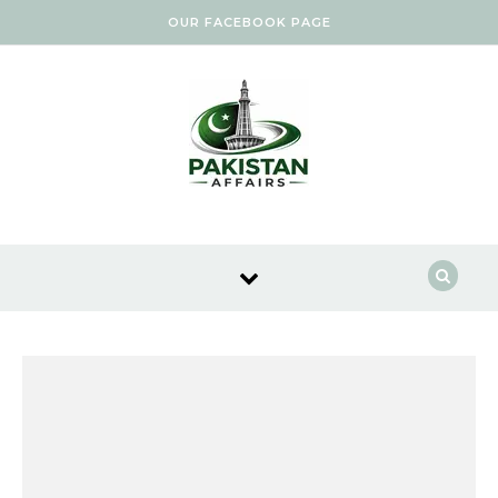
Skip to content
OUR FACEBOOK PAGE