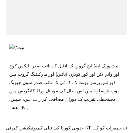
نیٹ ورک اینڈ ایج گروپ کے انٹیل کے نائب صدر الیکس کوچ
اور وائر لائن اور کور ڈویژن (بائیں) اور مارکیٹنگ گروپ میں
ڈیوائس بزنس یونٹ کے کے ٹی کے نائب صدر سون جیونگ
یوپ بارسلونا میں اس سال کی موبائل ورلڈ کانگریس میں
دستخطی تقریب کے دوران مصافحہ کر رہے ہیں، سپین،
بدھ۔ (KT)
جنوبی کوریا کی ٹیلی کمیونیکیشن کمپنی KT نے جمعرات کو کہا