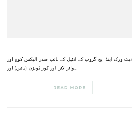
نیٹ ورک اینڈ ایج گروپ کے انٹیل کے نائب صدر الیکس کوچ اور
وائر لائن اور کور ڈویژن (بائیں) اور…
READ MORE