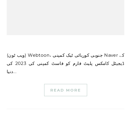
(ویب ٹون) Webtoon، جنوبی کوریائی ٹیک کمپنی Naver کے
ڈیجیٹل کامکس پلیٹ فارم کو فاسٹ کمپنی کی 2023 کی
دنیا…
READ MORE