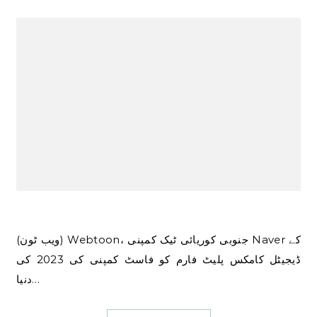
(ویب ٹون) Webtoon، جنوبی کوریائی ٹیک کمپنی Naver کے
ڈیجیٹل کامکس پلیٹ فارم کو فاسٹ کمپنی کی 2023 کی
دنیا…