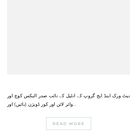
نیٹ ورک اینڈ ایج گروپ کے انٹیل کے نائب صدر الیکس کوچ اور
وائر لائن اور کور ڈویژن (بائیں) اور…
READ MORE