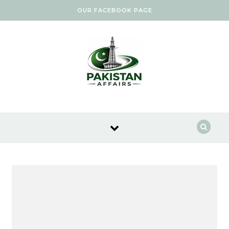
Skip to content
OUR FACEBOOK PAGE