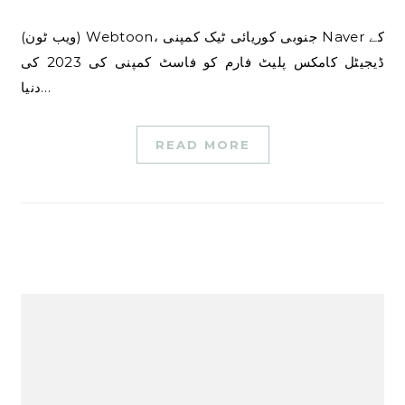
(ویب ٹون) Webtoon، جنوبی کوریائی ٹیک کمپنی Naver کے
ڈیجیٹل کامکس پلیٹ فارم کو فاسٹ کمپنی کی 2023 کی
دنیا…
READ MORE