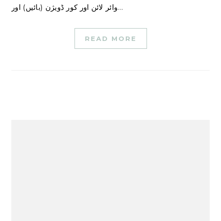
وائر لائن اور کور ڈویژن (بائیں) اور…
READ MORE