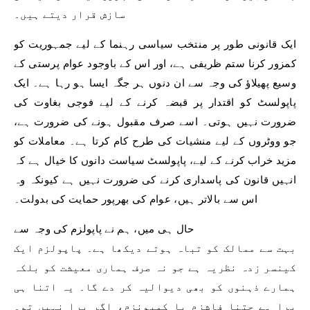
سازش قرار دیتے ہیں۔
ایک قانونی طور پر منتخب سیاسی رہنما کے لیے جمہوریت کو
کمزور کرنا ستم ظریفی ہے، اور اس کے باوجود عوام پرستی کے
وسیع پھیلاؤ کی وجہ سے ان دنوں ہر جگہ ایسا ہو رہا ہے۔ ایک
پاپولسٹ کو اقتدار پر قبضہ کرنے کے لیے فوجی بغاوت کی
ضرورت نہیں ہوتی۔ اسے صرف مقبول ہونے کی ضرورت ہے،
جو ووٹروں کے لیے منشیات کی طرح کام کرتا ہے۔ معاملات کو
مزید خراب کرنے کے لیے، پاپولسٹ سیاست دانوں کا خیال ہے کہ
انہیں قانون کی پاسداری کرنے کی ضرورت نہیں ہے کیونکہ وہ
اس سے بالاتر ہیں، عوام کی بھرپور حمایت کی بدولت۔
حال ہی میں، ہم نے پاپولزم کی وجہ سے
بہت سے ممالک کو تباہ ہوتے دیکھا ہے۔ پاپولزم ایک
کینسر زدہ نظریہ ہے جو نہ صرف ہماری معیشت کو بلکہ
ہمارے ذہنوں کو بھی دیوالیہ کر دے گا۔ یہ اتنا ہی
برا ہے جتنا فاشزم یا کمیونزم، اگر برا نہیں تو۔