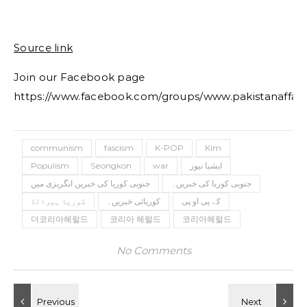
Source link
Join our Facebook page
https://www.facebook.com/groups/www.pakistanaffair
communism
fascism
K-POP
Kim
ایشیا نیوز
war
Seongkon
Populism
جنوبی کوریا کی خبریں۔
جنوبی کوریا کی خبریں انگریزی میں
کے پی او پی
کوریائی خبریں۔
کوریا ہیرالڈ
더코리아헤럴드
코리아 헤럴드
코리아헤럴드
No Comments