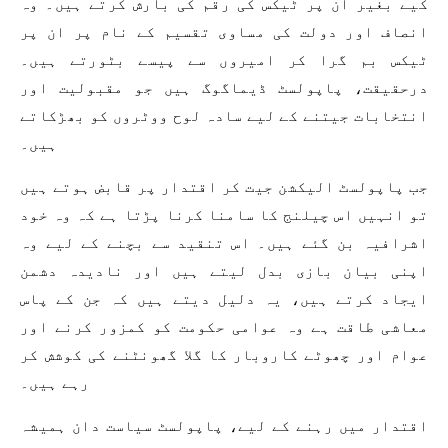
کیے بغیر ان پر ٹیکس کی رقم کی بارش کرتے ہیں۔ وہ
انصاف اور دولت کی مساوی تقسیم کے نام پر ان پر
ٹیکس بم گرا کر امیروں سے پیسے بٹورتے ہیں۔
درحقیقت، پاپولسٹ ڈیماگوگ ہیں جو مقبولیت اور
انتخابات جیتنے کے لیے سادہ لوح ووٹروں کو بھڑکاتے
ہیں۔
جب پاپولسٹ الیکشن جیت کر اقتدار پر قابض ہوتے ہیں
تو انہیں اس چیلنج کا سامنا کرنا پڑتا ہے کہ وہ خود
اشرافیہ بن گئے ہیں۔ اس تنقید سے بچنے کے لیے وہ
اپنی بیان بازی بدل لیتے ہیں اور نادیدہ دشمن
ایجاد کرتے ہیں، یہ دلیل دیتے ہیں کہ جن کے پاس
معاشی طاقت ہے وہ عوامی حکومت کو کمزور کرنے اور
عوام اور چھوٹے کاروبار کا گلا گھونٹنے کی کوشش کر
رہے ہیں۔
اقتدار میں رہنے کے لیے، پاپولسٹ سیاست دان ہمیشہ