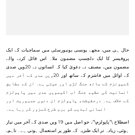
حال ہی میں، مجھے یونسی یونیورسٹی میں سماجیات کے ایک
پروفیسر کا ایک دلچسپ مضمون ملا۔ اس قائل کرنے والے
مضمون میں، مصنف نے دعویٰ کیا کہ انسانوں نے 20ویں صدی
کے اوائل میں فاشزم کے ساتھ اور 20ویں صدی کے آخر میں
کمیونزم کے ساتھ جنگ ​​لڑی اور جیتی ہے۔ ان کے مطابق
انسانیت کی عظیم جنگ اب اکیسویں صدی میں پاپولزم
کے خلاف ہے۔ درحقیقت، پاپولزم ان دنوں جمہوریت اور
انسانی تہذیب کو بری طرح کمزور کر رہا ہے۔
اصطلاح \”پاپولزم\”، جو اصل میں 19 ویں صدی کے آخر میں تیار
ہوئی، زیادہ تر ایک طنزیہ کے طور پر استعمال ہوتی ہے۔ تاہم،