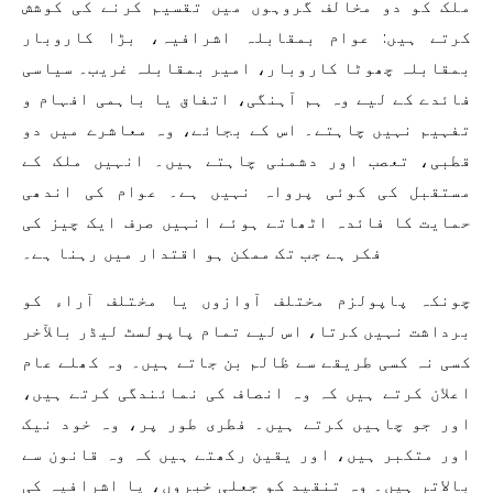
ملک کو دو مخالف گروہوں میں تقسیم کرنے کی کوشش
کرتے ہیں: عوام بمقابلہ اشرافیہ، بڑا کاروبار
بمقابلہ چھوٹا کاروبار، امیر بمقابلہ غریب۔ سیاسی
فائدے کے لیے وہ ہم آہنگی، اتفاق یا باہمی افہام و
تفہیم نہیں چاہتے۔ اس کے بجائے، وہ معاشرے میں دو
قطبی، تعصب اور دشمنی چاہتے ہیں۔ انہیں ملک کے
مستقبل کی کوئی پرواہ نہیں ہے۔ عوام کی اندھی
حمایت کا فائدہ اٹھاتے ہوئے انہیں صرف ایک چیز کی
فکر ہے جب تک ممکن ہو اقتدار میں رہنا ہے۔
چونکہ پاپولزم مختلف آوازوں یا مختلف آراء کو
برداشت نہیں کرتا، اس لیے تمام پاپولسٹ لیڈر بالآخر
کسی نہ کسی طریقے سے ظالم بن جاتے ہیں۔ وہ کھلے عام
اعلان کرتے ہیں کہ وہ انصاف کی نمائندگی کرتے ہیں،
اور جو چاہیں کرتے ہیں۔ فطری طور پر، وہ خود نیک
اور متکبر ہیں، اور یقین رکھتے ہیں کہ وہ قانون سے
بالاتر ہیں۔ وہ تنقید کو جعلی خبروں، یا اشرافیہ کی