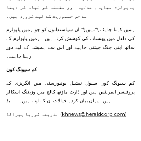
پاپولزم میڈیا، عدلیہ اور مقننہ کو تباہ کر دیتا
ہے جو جمہوریت کے لیے ضروری ہیں۔
ہمیں کہنا چاہئے \”نہیں!\” ان سیاستدانوں کو جو ہمیں پاپولزم
کی دلدل میں پھنسانے کی کوشش کرتے ہیں۔ ہمیں پاپولزم کے
ساتھ اپنی جنگ جیتنی چاہیے اور اس سے ہمیشہ کے لیے دور
رہنا چاہیے۔
کم سیونگ کون
کم سیونگ کون سیول نیشنل یونیورسٹی میں انگریزی کے
پروفیسر ایمریٹس ہیں اور ڈارٹ ماؤتھ کالج میں وزیٹنگ اسکالر
ہیں۔ یہاں بیان کردہ خیالات ان کے اپنے ہیں۔ — ایڈ
)
khnews@heraldcorp.com
بذریعہ کوریا ہیرالڈ (