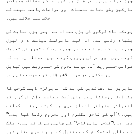
جوڑ دیتے ہیں۔ اس طرح وہ غیر ملکی مخالف جذبات،
تارکین وطن مخالف تعصبات اور مراعات یافتہ طبقے کے
خلاف مہم چلاتے ہیں۔
چونکہ عام لوگوں کی بڑی تعداد نے اپنی بڑی حمایت کی
بنیاد رکھی ہے، اس لیے پاپولسٹ سیاست دان لبرل
جمہوریت کے بجائے عوامی جمہوریت کے تصور کی تعریف
کرتے ہیں اور اس کی پیروی کرتے ہیں۔ مسئلہ یہ ہے کہ
عوامی جمہوریت آسانی سے ہجوم کی جمہوریت میں تبدیل
ہو سکتی ہے، جو بالآخر ظلم کو دعوت دیتی ہے۔
ماہرین نے نشاندہی کی ہے کہ پاپولزم ڈیماگوجی کا
مترادف ہوسکتا ہے۔ پاپولسٹ سیاست دان لوگوں کو
انتہائی جذباتی انداز میں یہ کہتے ہوئے اکساتے
ہیں، \”آپ کو ناحق مظلوم اور محروم رکھا گیا ہے۔\”
پھر وہ \”فلاحی پاپولزم\” کی چاپلوسی کرتے ہیں، ملک
کے مالی استحکام کے مستقبل کے بارے میں عقلی غور