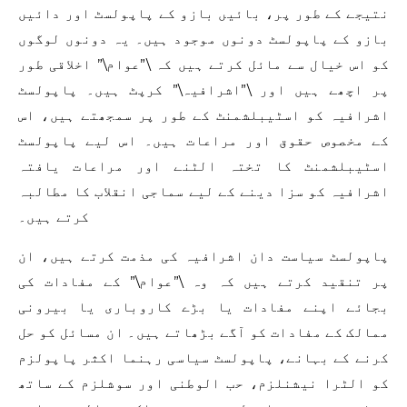
نتیجے کے طور پر، بائیں بازو کے پاپولسٹ اور دائیں
بازو کے پاپولسٹ دونوں موجود ہیں۔ یہ دونوں لوگوں
کو اس خیال سے مائل کرتے ہیں کہ \”عوام\” اخلاقی طور
پر اچھے ہیں اور \”اشرافیہ\” کرپٹ ہیں۔ پاپولسٹ
اشرافیہ کو اسٹیبلشمنٹ کے طور پر سمجھتے ہیں، اس
کے مخصوص حقوق اور مراعات ہیں۔ اس لیے پاپولسٹ
اسٹیبلشمنٹ کا تختہ الٹنے اور مراعات یافتہ
اشرافیہ کو سزا دینے کے لیے سماجی انقلاب کا مطالبہ
کرتے ہیں۔
پاپولسٹ سیاست دان اشرافیہ کی مذمت کرتے ہیں، ان
پر تنقید کرتے ہیں کہ وہ \”عوام\” کے مفادات کی
بجائے اپنے مفادات یا بڑے کاروباری یا بیرونی
ممالک کے مفادات کو آگے بڑھاتے ہیں۔ ان مسائل کو حل
کرنے کے بہانے، پاپولسٹ سیاسی رہنما اکثر پاپولزم
کو الٹرا نیشنلزم، حب الوطنی اور سوشلزم کے ساتھ