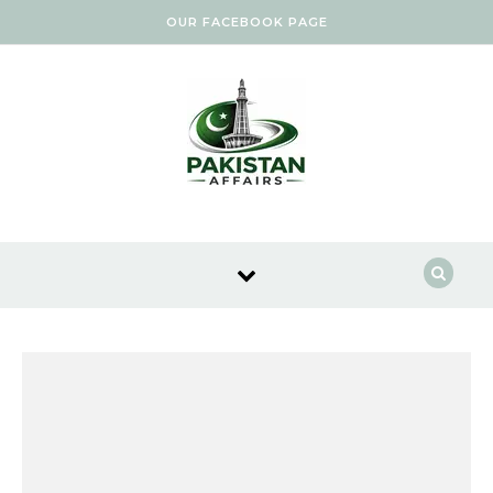
Skip to content
OUR FACEBOOK PAGE