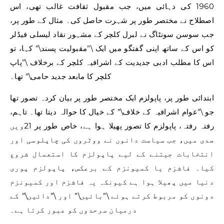
1960 کی دہائی میں، جب مقبول ثقافت غالب تھی، اس
اصطلاح نے مختصر طور پر شہرت حاصل کی۔ مثال کے طور پر،
جب سوسن سونٹاگ نے لبرل کلچر کے مشہور نقاد لیسلی فیڈلر
کو اس کے ساتھ اپنی گفتگو میں ایک \”مقبولیت پسند\” کہا، تو
اس کا مطلب ادبی جدیدیت کے اشرافیہ کلچر کے برخلاف \”پاپ
کلچر کا مابعد جدید حامی\” تھا۔
ابتدائی طور پر، پاپولزم ایک مختصر طور پر بیان کردہ تصور تھا
جو \”عوام اشرافیہ کے خلاف\” کے خیال کا حوالہ دیتا تھا۔ تاہم،
رفتہ رفتہ، پاپولزم کا تصور پھیلا ہوا ہے، خاص طور پر 21ویں
صدی میں، جب سیاست دانوں نے ووٹروں کی چاپلوسی اور
انتخابات جیتنے کے لیے پاپولزم کا استعمال شروع
کیا۔ فاشزم یا کمیونزم کے برعکس، پاپولزم پوری
دنیا میں پھیلا ہوا ہے کیونکہ یہ فاشزم اور کمیونزم
دونوں کو مربوط کرتے ہوئے \”بائیں\” اور \”دائیں\” کے
درمیان سرحدوں کو عبور کرتا ہے۔