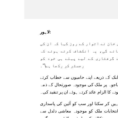
لاہور:
خان نے اتوار کے روز کہا کہ ان کی
جائے گی، یہ انکشاف کرتے ہوئے کہ
 گرفتاری کے لیے پہلے ہی خود کو
رجسٹر کر رکھا ہے\”۔
لنک کے ذریعے اپنے حامیوں سے خطاب کرتے
باجوہ پر ملک کی موجودہ صورتحال کے ذمہ
نے کا الزام عائد کرتے ہوئے ان پر تنقید کی۔
ہیں کر سکتا اور سب کو آئین کی پاسداری
 انتخابات ملک کو موجودہ معاشی دلدل سے