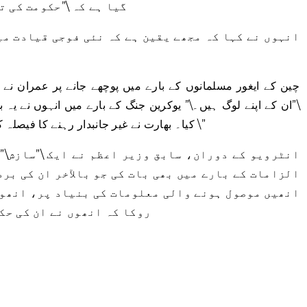
گیا ہے کہ \”حکومت کی ت
انہوں نے کہا کہ مجھے یقین ہے کہ نئی فوجی قیادت می
چین کے ایغور مسلمانوں کے بارے میں پوچھے جانے پر عمران نے
\”ان کے اپنے لوگ ہیں۔\” یوکرین جنگ کے بارے میں انہوں نے یہ بھ
کیا۔ بھارت نے غیر جانبدار رہنے کا فیصلہ کیا، امریکہ کا سب سے بڑا اسٹریٹجک پارٹنر۔ \”
انٹرویو کے دوران، سابق وزیر اعظم نے ایک \”سازش\”
الزامات کے بارے میں بھی بات کی جو بالآخر ان کی بر
انھیں موصول ہونے والی معلومات کی بنیاد پر، انھوں
روکا کہ انھوں نے ان کی حک