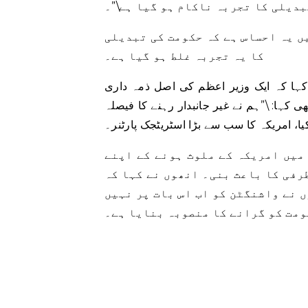
بدیلی کا تجربہ ناکام ہو گیا ہے\”۔
ں یہ احساس ہے کہ حکومت کی تبدیلی
کا یہ تجربہ غلط ہو گیا ہے۔
 کہا کہ ایک وزیر اعظم کی اصل ذمہ داری
ی کہا: \”ہم نے غیر جانبدار رہنے کا فیصلہ
 میں امریکہ کے ملوث ہونے کے اپنے
طرفی کا باعث بنی۔ انھوں نے کہا کہ
 نے واشنگٹن کو اب اس بات پر نہیں
ومت کو گرانے کا منصوبہ بنایا ہے۔