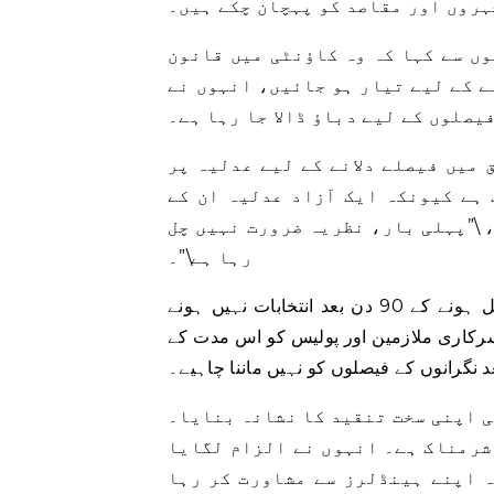
ہروں اور مقاصد کو پہچان چکے ہیں۔
وں سے کہا کہ وہ کاؤنٹی میں قانون
ے کے لیے تیار ہو جائیں، انہوں نے
صلوں کے لیے دباؤ ڈالا جا رہا ہے۔
 میں فیصلے دلانے کے لیے عدلیہ پر
 ہے کیونکہ ایک آزاد عدلیہ ان کے
 \”پہلی بار، نظریہ ضرورت نہیں چل
رہا ہے\”۔
پی ٹی آئی کے سربراہ نے کہا کہ آئین کے مطابق اسمبلیاں تحلیل ہونے کے 90 دن بعد انتخابات نہیں ہونے
 گی۔ سرکاری ملازمین اور پولیس کو اس مدت کے
د نگرانوں کے فیصلوں کو نہیں ماننا چاہیے۔
ی اپنی سخت تنقید کا نشانہ بنایا۔
شرمناک ہے۔ انہوں نے الزام لگایا
ہ اپنے ہینڈلرز سے مشاورت کر رہا