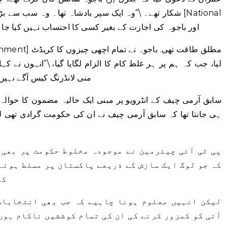
شکار تھے۔ \”وہ ایک سپر بادشاہ تھا۔ وہ سب سے بڑھ کر ت
Accountability Bureau (NAB)] اور باجوہ کی اجازت کے بغیر کسی کا احتساب نہیں کیا 
لیا، جب کہ ہم پر ہر غلط کام کا الزام لگایا گیا، \”انہوں نے 
منی لانڈرنگ کیس آگے نہیں 
سابق آرمی چیف کے انٹرویو پر مبنی ایک حالیہ مضمون کا حوالہ 
ہی جانتا تھا کہ سابق آرمی چیف نے ان کی حکومت گرادی تھی لی
پی ٹی آئی چیئرمین نے موجودہ مخلوط حکومت پر بھی 
کہ جو لوگ ایک سازش کے ذریعے پاکستان پر مسلط ہوئے
کی
لیکن انہیں معلوم ہونا چاہیے کہ جب بھی انتخابات
آئی کو کمزور کرنے کی ان کی تمام کوششیں ناکام ہوں