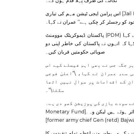
نکالنے کی طرف پہلا قدم ہوں گے۔
اس پرامن ایجی ٹیشن مہم کی تیاری [Jail Bharo Tehreek] جاری ہے. پارٹی کارکنوں اور حامیوں کی ایک
خود کو رجسٹر کر چکی ہے،‘‘ عمران نے کہا۔
پاکستان ڈیموکریٹک موومنٹ (PDM) پارٹیوں کی ذاتی فائدے کی جدوجہد کے برعکس، عمران نے کہا، PTI
ا کہ انہوں نے پاکستان کی خاطر اپنی دو
صوبائی حکومتیں قربان کیں۔
ہر جگہ جس نے بھی اہم فیصلے کیے اس
 سے، عمران نے کہا، \”اعلیٰ فوجی
ان کے اقدامات پر سوال نہیں اٹھا
سکتا\”۔
بازی کی پوزیشن کھو دی ہے۔ [International
Monetary Fund]. معیشت کے تمام شعبے ایک شخص کے فیصلوں سے بری طرح متاثر ہوئے ہیں لیکن وہ
ب کہ وہ بطور وزیراعظم تمام تنقیدوں کا