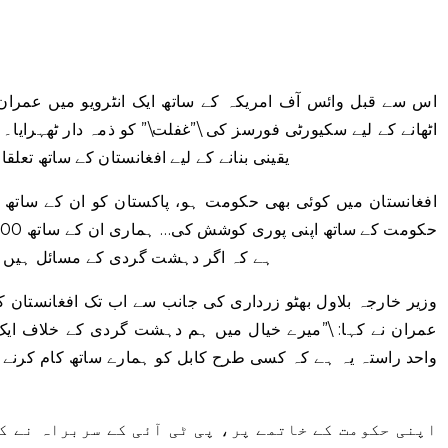
اس سے قبل وائس آف امریکہ کے ساتھ ایک انٹرویو میں عمرا
اٹھانے کے لیے سکیورٹی فورسز کی \”غفلت\” کو ذمہ دار ٹھہرایا۔ 
یقینی بنانے کے لیے افغانستان کے ساتھ تعلق
ہے کہ اگر دہشت گردی کے مسائل ہیں تو
وزیر خارجہ بلاول بھٹو زرداری کی جانب سے اب تک افغانستان کا 
عمران نے کہا: \”میرے خیال میں ہم دہشت گردی کے خلاف ایک
واحد راستہ یہ ہے کہ کسی طرح کابل کو ہمارے ساتھ کام کرنے پ
اپنی حکومت کے خاتمے پر، پی ٹی آئی کے سربراہ نے ک