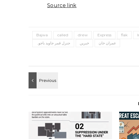
Source link
Bajwa
called
drew
Express
flak
عمران خان
خبریں
جنرل قمر جاوید باجوہ