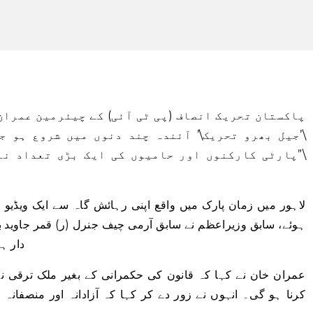
پاکستان تحریک انصاف (پی ٹی آئی) کے چیئرمین عمران 
\’جیل بھرو تحریک\’ آئندہ چند دنوں میں شروع ہو 
\”پارٹی کارکنوں اور حامیوں کی ایک بڑی تعداد نے
لاہور میں زمان پارک میں واقع اپنی رہائش گاہ سے ایک ویڈیو 
ہوئے، سابق وزیراعظم نے سابق آرمی چیف جنرل (ر) قمر جاوید 
دار ہو
عمران خان نے کہا کہ قانون کی حکمرانی کے بغیر ملک ترقی ن
کرنا ہو گی۔ انہوں نے زور دے کر کہا کہ آزادانہ اور منصفانہ