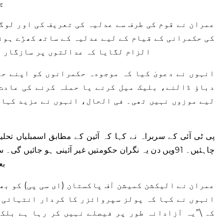
چ
عمران نے قوم کی طرف سے عدلیہ کی تعریف کی اور لوگ
کی حکمرانی کے قیام کے لیے عدلیہ کے ساتھ کھڑے ہون
الزام لگایا کہ عدالتوں پر سازگار فی
انہوں نے دعویٰ کیا کہ موجودہ حکمرانوں کو اپنے حق
دباؤ ڈالنے، بلیک میل کرنے یا حملہ کرنے کی عادت
لیے موزوں نہیں تھی۔ فی الحال، انہوں نے مزید کہا،
چاہئیں۔ 91ویں دن یہ نگران حکومتیں غیر آئینی ہو جائیں
بع
عمران نے الیکشن کمیشن آف پاکستان (ای سی پی) کو بھ
انہوں نے کہا کہ پولز سپروائزر کا کردار انتہائی 
کہ \”یہ آزادانہ طور پر فیصلے نہیں کر رہا ہے بلک