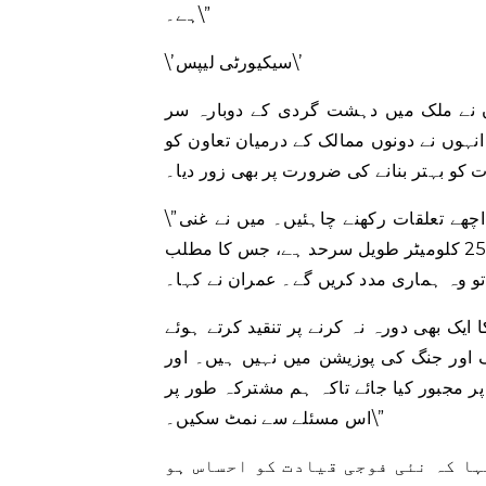
ہے۔\”
\’سیکیورٹی لیپس\’
ن نے ملک میں دہشت گردی کے دوبارہ سر
انہوں نے دونوں ممالک کے درمیان تعاون کو
ات کو بہتر بنانے کی ضرورت پر بھی زور دیا۔
\”افغانستان میں کوئی بھی حکومت ہو، پاکستان کو ان کے ساتھ اچھے تعلقات رکھنے چاہئیں۔ میں نے غنی
حکومت کے ساتھ اپنی پوری کوشش کی… ہماری ان کے ساتھ 2500 کلومیٹر طویل سرحد ہے، جس کا مطلب
 وہ ہماری مدد کریں گے۔ عمران نے کہا۔
ایک بھی دورہ نہ کرنے پر تنقید کرتے ہوئے
 اور جنگ کی پوزیشن میں نہیں ہیں۔ اور
ر مجبور کیا جائے تاکہ ہم مشترکہ طور پر
اس مسئلے سے نمٹ سکیں۔\”
ہا کہ نئی فوجی قیادت کو احساس ہو