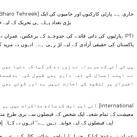
بڑی تعداد پہلے ہی تحریک کے لیے 
پاکستان کی حقیقی آزادی کے لیے لڑ رہی ہے۔ انہوں نے مزید کہ
پی ٹی آئی کے سربراہ نے زور دے کر کہا کہ دنیا میں 
نے اپنے اعمال کی ذمہ داری بھی قبول کی۔ بدقسمتی
افسران پر تنقید کی اجازت نہیں ہے اور کوئی بھی 
آئی ایم ایف کے ساتھ مذاکرات میں ہم نے سودے 
[former army chief Gen (retd) Bajwa] اپنے فیصلوں کے لیے جوابدہ نہیں ہے،‘‘ انہوں نے کہا۔
عمران نے دعویٰ کیا کہ جنرل (ر) باجوہ شاٹس کال کرتے تھے، ج