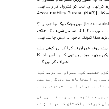
ھا۔ وہ نیب کو کنٹرول کر رہے تھے۔ [National
جا سکتا۔
\”میں پنچنگ بیگ تھا جب وہ [the establishment] مطلق طاقت تھی. باجوہ نے تمام اچھی چیزوں کا کریڈٹ
کہا۔ انہوں نے کہا کہ شہباز شریف کے خلاف
بڑھ سکا کیونکہ باجوہ یہ نہیں چاہتے تھے۔
دیتے ہوئے عمران نے کہا کہ ہر کوئی پہلے
کن مجھے امید نہیں تھی کہ وہ اس بات کا
اعتراف کر لیں گے۔
کڑی تنقید کی۔ عمران نے مزید کہا
 ہیں وہ انتخابات سے بھاگ رہے ہیں
ونکہ وہ پی ٹی آئی سے خوفزدہ ہیں۔
 ہوں گے نتیجہ وہی رہے گا۔ پی ٹی
 گی کیونکہ پاکستان کے عوام ان کے