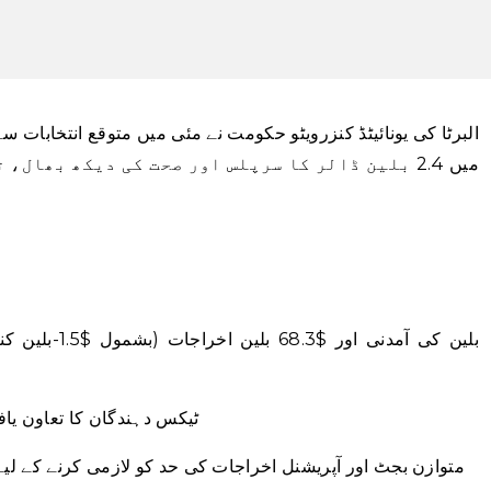
البرٹا کی یونائیٹڈ کنزرویٹو حکومت نے مئی میں متوقع انتخابات 
میں 2.4 بلین ڈالر کا سرپلس اور صحت کی دیکھ بھا
ٹیکس دہندگان کا تعاون یافتہ قرض 78.3 بلین ڈ
⁠—متوازن بجٹ اور آپریشنل اخراجات کی حد کو لازمی کرنے کے لی