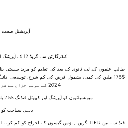
آپریشنل صحت کے اخراجات 
کنڈرگارٹن سے گریڈ 12 کے آپریٹنگ اخراجات میں 5.2 فیصد اضافہ ہوتا ہے۔
طالب علموں کے لیے ثانوی کے بعد کی تعلیم کو مزید سستی بنان
$178 ملین کی کمی، بشمول قرض کی کم شرح، توسیعی ادائ
2024 کے موسم خزاں سے شروع ہونے والے دو فیصد تک محدود ہے۔
میونسپلٹیوں کو آپریٹنگ اور کیپیٹل فنڈنگ ​​$2.5 بلین سے بڑھ کر $3.4 بلین تک پہنچ جائے گی۔
دیہی سیاحت کو فروغ
گرین ہاؤس گیسوں کے اخراج کو کم کرنے اور گرین ٹی