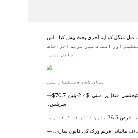
سے قبل منگل کو اپنا آخری بجٹ پیش کیا۔ اس
ل، تعلیم اور انصاف میں مزید اخراجات
شامل ہیں۔
یہاں کچھ جھلکیاں ہیں:
⁠—$70.7 بلین کی آمدنی اور $68.3 بلین اخراجات (بشمول $1.5-بلین کنٹیجنسی فنڈ) پر مبنی $2.4-بلین
سرپلس۔
الر تک گرنا ہے۔
ے نئے مالیاتی فریم ورک کی قانون سازی۔