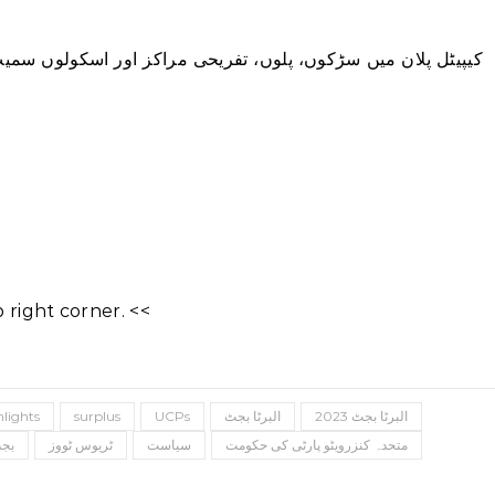
right corner. <<
البرٹا بجٹ 2023
البرٹا بجٹ
UCPs
surplus
hlights
متحدہ کنزرویٹو پارٹی کی حکومت
سیاست
ٹریوس ٹووز
بج