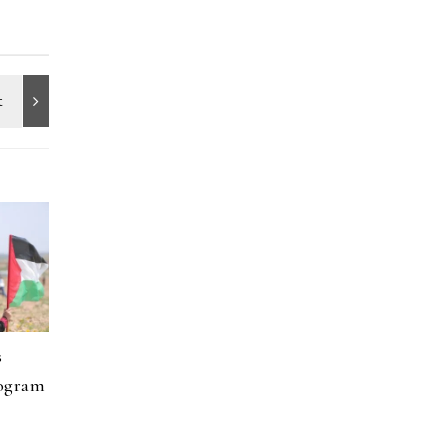
s
rogram