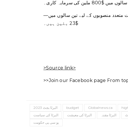
سالوں میں $800 ملین کی سرمایہ کاری۔
⁠—کیپیٹل پلان میں سڑکوں، پلوں، تفریحی مراکز اور اسکولوں سمیت متعدد منصوبوں کے لیے تین سالوں میں
$23 بلین ہیں۔
>Source link>
>>Join our Facebook page From top 
hig
Globalnews.ca
budget
2023 البرٹا بجٹ
ٹ
البرٹا مقننہ
البرٹا کی معیشت
البرٹا کی سیاست
یو سی پی حکومت