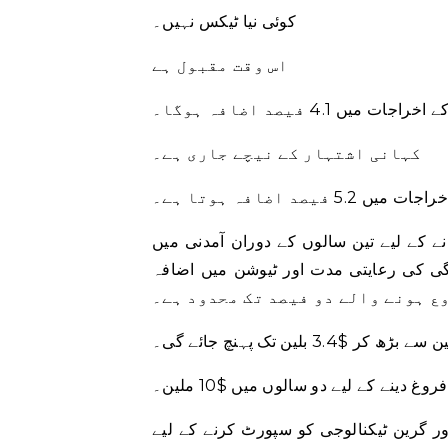
کوئی نیا ٹیکس نہیں۔
اس وقت مقبول ہے
میں 4.1 فیصد اضافہ ہوگا۔
کہانی اشتہار کے نیچے جاری ہے۔
ے کے لیے تین سالوں کے دوران آمدنی میں
یگی کی رعایتی مدت اور ٹیوشن میں اضافہ
 دینے کے لیے دو سالوں میں $10 ملین۔
کنالوجی کو سپورٹ کرنے کے لیے TIER فنڈ سے تین