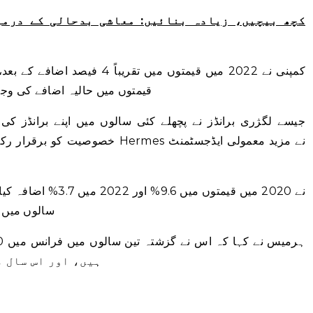
کچھ بیچیں، زیادہ بنائیں: معاشی بدحالی کے درمی
قیمتوں میں حالیہ اضافے کی وجہ
خصوصیت کو برقرار رکھتے ہوئے قیمت
سالوں میں ہرمیس کے 1% ا
ہیں، اور اس سال م