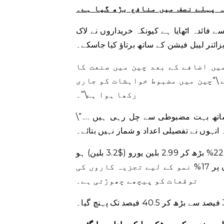
ہ پہلے نصف میں منافع بڑھ گیا ہے۔
 فائدہ اٹھایا ہے کیونکہ خریداروں نے لاک
ائنر لیبل فیشن کے ساتھ برتاؤ کیا جاسکے۔
یں اضافے کے بعد چین میں صنعت کا
 \”چین میں مضبوط خواہشات کو جاری
رکھا ہوا ہے\”۔
\”ہم نے دیکھا کہ چیزیں چین میں دوہرے ہندسے کی ترقی کے ساتھ بہت مضبوطی سے چل رہی ہیں ….
نہوں نے تفصیلی اعداد و شمار نہیں بتائے۔
عالمی سطح پر، دسمبر کے آخر تک تین مہینوں کے لیے فروخت 22.9% بڑھ کر 2.99 بلین یورو ($3.2 بلین) ہو
گئی، جو کہ ایک مرئی الفا اتفاق رائے کے مطابق، مستقل شرحوں پر 17% نمو کے لیے تجزیہ کاروں کی
توقعات کو پیچھے چھوڑتی ہے۔