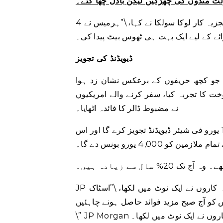
لت مندوں کی چھڑکیں لیکن بادل چھا گئے۔
برنسٹین کے تجزیہ کار لوکا سولکا نے کہا، \”ہرمیس نے 4Q22 میں COVID-19 سے متعلق مسائل کو حل کیا،
ڈیویڈنڈ کی تجویز
 40.8 فیصد کا اضافہ ہوا، جو کچھ حریفوں کے برعکس نشان زد ہوا
ت کا تجربہ کیا، سفر کرنے والے امریکیوں
نے مضبوط ڈالر کا فائدہ اٹھایا۔
ہرمیس نے کہا کہ وہ 20 اپریل کو اپنی اگلی جنرل میٹنگ میں 13 یورو فی شیئر ڈیویڈنڈ تجویز کرے گا اور اس
ازمین کو 4,000 یورو بونس دے گا۔
JP مورگن تجزیہ کاروں نے ایک نوٹ میں لکھا، \”اسٹاک YTD (سال سے آج تک) بہت مضبوط رہا ہے، اور
 کو آج صبح مزید فوائد حاصل ہونے چاہئیں،
JP تجزیہ کاروں نے ایک نوٹ میں لکھا۔