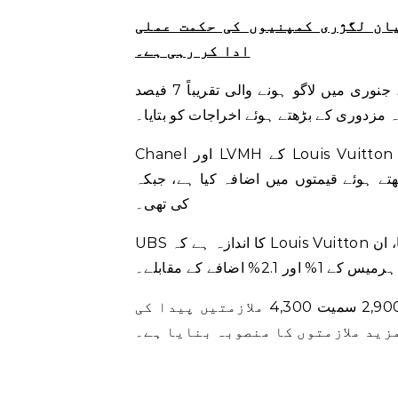
ان لگژری کمپنیوں کی حکمت عملی
ادا کر رہی ہے۔
کمپنی نے 2022 میں قیمتوں میں تقریباً 4 فیصد اضافے کے بعد، جنوری میں لاگو ہونے والی تقریباً 7 فیصد
 مزدوری کے بڑھتے ہوئے اخراجات کو بتایا۔
Chanel اور LVMH کے Louis Vuitton جیسے لگژری برانڈز نے پچھلے کئی سالوں میں اپنے برانڈز کی
وں میں اضافہ کیا ہے، جبکہ Hermes نے مزید معمولی ایڈجسٹمنٹ
کی تھی۔
UBS کا اندازہ ہے کہ Louis Vuitton نے 2020 میں قیمتوں میں 9.6% اور 2022 میں 3.7% اضافہ کیا، ان
ور 2.1% اضافے کے مقابلے۔
ہرمیس نے کہا کہ اس نے گزشتہ تین سالوں میں فرانس میں 2,900 سمیت 4,300 ملازمتیں پیدا کی
زید ملازمتوں کا منصوبہ بنایا ہے۔