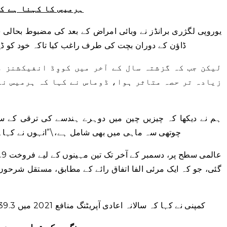
ہرمیس کا کہنا ہے ک
یوروپی لگژری برانڈز نے وبائی امراض کے بعد کی مضبوط بحالی سے
ڈاؤن کے دوران بچت کی طرف راغب کیا تاکہ خود کو ڈیز
لیکن جب کہ گزشتہ سال کے آخر میں کووِڈ انفیکشنز م
زیادہ تر حصہ متاثر ہوا، ڈوماس نے کہا کہ ہرمیس نے
چوتھی سہ ماہی میں بھی شامل ہے، \”انہوں نے کہا۔ ا
کمپنی نے کہا کہ سالانہ اعادی آپریٹنگ منافع 2021 میں 39.3 فیصد سے بڑھ کر 40.5 فیصد تک پہنچ گیا۔