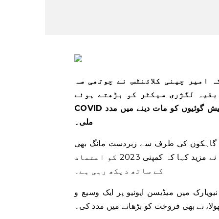
ہ امیر چینی کلائنٹس نے چوتھی سہ
بقیہ لگژری سیکٹر کو بڑھتے ہوئے
COVID انفیکشن سے متاثر ہوا، جس سے اسے فروخت اور مارجن کی پیش گوئیوں کو مات دینے میں مدد
ملی۔
ی گاہکوں کی طرف سے زبردست مانگ بھی
دیکھی، ایگزیکٹو چیئرمین ایکسل ڈوماس نے جمعہ کو کہا، انہوں نے مزید کہا کہ کمپنی 2023 کو اعتماد
کے ساتھ دیکھ رہی ہے۔
یویارک میں میڈیسن ایونیو پر ایک وسیع و
لا، نے بھی فروخت کو بڑھانے میں مدد کی۔