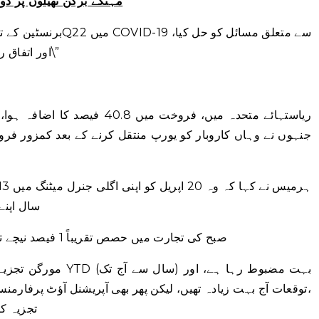
مہنگے برکن تھیلوں پر دو
اور اتفاق رائے کے لیے ایک بہت ہی ٹھوس بیٹ پیدا کی۔\”
ریاستہائے متحدہ میں، فروخت میں
جنہوں نے وہاں کاروبار کو یورپ منتقل کرنے کے بعد کمزور فروخ
سال اپنے تمام مل
صبح کی تجارت میں حصص تقریباً 1 فیصد نیچے تھے۔ وہ آج تک 20% سال سے زیادہ ہیں۔
توقعات آج بہت زیادہ تھیں، لیکن پھر بھی آپریشنل آؤٹ پرفارمنس
\”  Morgan