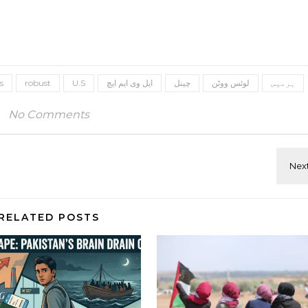
ہرمیس
لوئس ووٹن
چینل
ایل وی ایم ایچ
U.S
robust
s
No Comments
RELATED POSTS