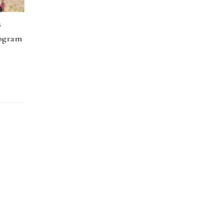
s
rogram