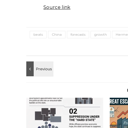
Source link
beats
China
forecasts
growth
Herme