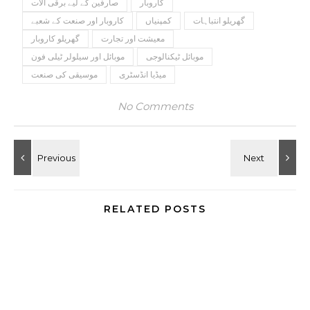
کاروبار
صارفین کے لیے برقی آلات
گھریلو انتباہات
کمپنیاں
کاروبار اور صنعت کے شعبے
معیشت اور تجارت
گھریلو کاروبار
موبائل ٹیکنالوجی
موبائل اور سیلولر ٹیلی فون
میڈیا انڈسٹری
موسیقی کی صنعت
No Comments
RELATED POSTS