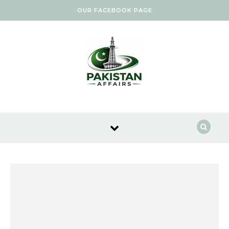
Skip to content
OUR FACEBOOK PAGE