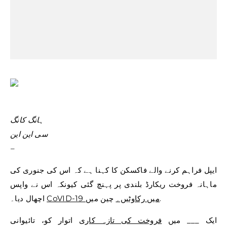
ہانگ کانگ
سی این این
–
ایپل فراہم کرنے والے فاکسکن کا کہنا ہے کہ اس کی جنوری کی
ماہانہ فروخت ریکارڈ بلندی پر پہنچ گئی کیونکہ اس نے واپس
چین میں.
CoVID-19 میں رکاوٹیں۔
اچھال دیا۔
ایک ___ میں
فروخت کی تازہ کاری
اتوار کو، تائیوانی