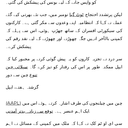
کو واپس جانے کے لیے بونس کی پیشکش کی گئی۔
لیکن پرتشدد احتجاج
ٹوٹ گیا
نومبر میں، جب نئے بھرتی کیے گئے
عملے نے کہا کہ انتظامیہ اپنے وعدوں سے مکر گئی ہے۔ کارکنوں
کی سیکورٹی افسران کے ساتھ جھڑپ ہوئی، اس سے پہلے کہ
کمپنی بالآخر انہیں جگہ چھوڑنے اور چھوڑنے کے لیے نقد رقم کی
پیشکش کرے۔
سر درد نے تجزیہ کاروں کو یہ پیش گوئی کرنے پر مجبور کیا کہ
ایپل ممکنہ طور پر اس کی رفتار کو تیز کرے گا۔
سپلائی چین
تنوع
چین سے دور
گزشتہ ہفتے، ایپل
چین میں چیلنجوں کی طرف اشارہ کرتے ہوئے اس میں
(AAPL)
.
ایک اہم عنصر ہے۔
توقع سے زیادہ بدتر آمدنی
سی ای او ٹم کک نے کہا کہ ملک میں کمپنی کے مسائل نے اہم