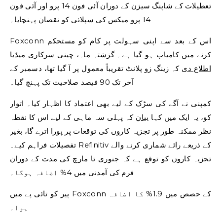
تعطیلات کے شاپنگ سیزن کے دوران آئی فون 14 پرو اور آئی فون
14 پرو میکس کی سپلائی کو نقصان پہنچایا۔
Foxconn اس کے بعد سے اپنی سہولت پر کام کو مستحکم
کرنے میں کامیاب ہو گیا ہے۔ گزشتہ ماہ، چینی سرکاری میڈیا
اطلاع دی
کہ زینگ زو پلانٹ تقریباً معمول پر آ گیا تھا، دسمبر کے
آخر تک 90 فیصد صلاحیت تک پہنچ گیا۔
کمپنی نے آگے کی سڑک کے لیے بھی اعتماد کا اظہار کیا۔ اتوار
کو، یہ ایک میں کہا
بیان
کہ پہلی سہ ماہی کے لیے اس کا نقطہ
نظر ممکنہ طور پر تجزیہ کاروں کی توقعات پر پورا اترے گا، بغیر
تفصیلات فراہم کیے۔ Refinitiv کے ذریعے رائے شماری کرنے والے
تجزیہ کاروں کو توقع ہے کہ جنوری تا مارچ کی مدت کے دوران
فرم کی آمدنی میں 4% اضافہ ہوگا۔
پیر کو تائی پے میں Foxconn کے حصص میں 1.9% کا اضافہ
ہوا۔