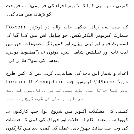
کمپنی نے یہ بھی کہا کہ \”بہتر اجزاء کی فراہمی\” نے فروخت
کو بڑھانے میں مدد کی۔
Foxconn کے سب سے زیادہ دیکھے جانے والے دو ڈویژنز:
سمارٹ کنزیومر الیکٹرانکس، جو
شامل
اس میں کہا گیا کہ
اسمارٹ فونز اور ٹیلی ویژن، اور کمپیوٹنگ مصنوعات، جن میں
لیپ ٹاپ اور ٹیبلیٹس شامل ہیں، دونوں نے \”مضبوط دوہرے
ہندسے کی نمو\” ظاہر کی۔
اعداد و شمار اس بات کی نشاندہی کرتے ہیں کہ کس طرح
Foxconn کا Zhengzhou کیمپس، جسے \”iPhone شہر\”
بھی کہا جاتا ہے، بڑے پیمانے پر ناکامیوں کے بعد
دوبارہ زندگی کی طرف گرج رہا ہے۔
کمپنی کی مشکلات
اکتوبر میں شروع ہوا
، جب کارکنوں نے
کوویڈ سے متعلقہ کام کے حالات اور خوراک کی کمی کے خدشات
کی وجہ سے سائٹ چھوڑ دی۔ عملے کی کمی، بعد میں کارکنوں