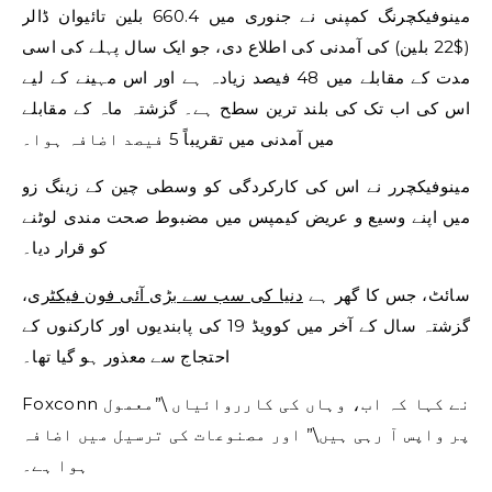
مینوفیکچرنگ کمپنی نے جنوری میں 660.4 بلین تائیوان ڈالر
($22 بلین) کی آمدنی کی اطلاع دی، جو ایک سال پہلے کی اسی
مدت کے مقابلے میں 48 فیصد زیادہ ہے اور اس مہینے کے لیے
اس کی اب تک کی بلند ترین سطح ہے۔ گزشتہ ماہ کے مقابلے
میں آمدنی میں تقریباً 5 فیصد اضافہ ہوا۔
مینوفیکچرر نے اس کی کارکردگی کو وسطی چین کے زینگ زو
میں اپنے وسیع و عریض کیمپس میں مضبوط صحت مندی لوٹنے
کو قرار دیا۔
سائٹ، جس کا گھر ہے
دنیا کی سب سے بڑی آئی فون فیکٹری
،
گزشتہ سال کے آخر میں کوویڈ 19 کی پابندیوں اور کارکنوں کے
احتجاج سے معذور ہو گیا تھا۔
Foxconn نے کہا کہ اب، وہاں کی کارروائیاں \”معمول
پر واپس آ رہی ہیں\” اور مصنوعات کی ترسیل میں اضافہ
ہوا ہے۔