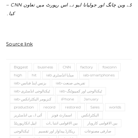
– CNN کے وین چانگ اور جولیانا لیو نے اس رپورٹ میں تعاون
کیا۔
Source link
Biggest
business
CNN
factory
foxconn
iab-smartphones
iab میڈیا انڈسٹری
hit
high
iab-تفریحی صنعت
iab-بزنس اینڈ فنانس
iab-ٹیکنالوجی اور کمپیوٹنگ
iab-ٹیکنالوجی انڈسٹری
January
iPhone
iab-کنزیومر الیکٹرانکس
production
record
restored
Sales
worlds
الیکٹرانکس
اسمارٹ فونز
آئی اے بی انڈسٹریز
بین الاقوامی کاروبار
بین الاقوامی انتباہات
ایپل انکارپوریٹڈ
صارفی مصنوعات
ریکارڈ پیداوار اور تقسیم
ٹیکنالوجی