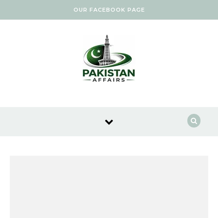
Skip to content
OUR FACEBOOK PAGE