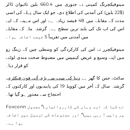
مینوفیکچرنگ کمپنی نے جنوری میں 660.4 بلین تائیوان ڈالر
($22 بلین) کی آمدنی کی اطلاع دی، جو ایک سال پہلے کی اسی
مدت کے مقابلے میں 48 فیصد زیادہ ہے اور اس مہینے کے لیے
اس کی اب تک کی بلند ترین سطح ہے۔ گزشتہ ماہ کے مقابلے
میں آمدنی میں تقریباً 5 فیصد اضافہ ہوا۔
مینوفیکچرر نے اس کی کارکردگی کو وسطی چین کے زینگ زو
میں اپنے وسیع و عریض کیمپس میں مضبوط صحت مندی لوٹنے
کو قرار دیا۔
سائٹ، جس کا گھر ہے
دنیا کی سب سے بڑی آئی فون فیکٹری
،
گزشتہ سال کے آخر میں کوویڈ 19 کی پابندیوں اور کارکنوں کے
احتجاج سے معذور ہو گیا تھا۔
Foxconn نے کہا کہ اب، وہاں کی کارروائیاں \”معمول
پر واپس آ رہی ہیں\” اور مصنوعات کی ترسیل میں اضافہ
ہوا ہے۔