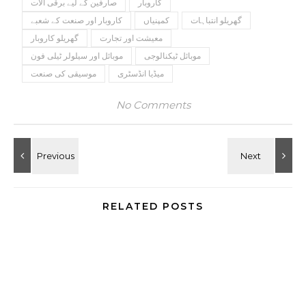
کاروبار
صارفین کے لیے برقی آلات
گھریلو انتباہات
کمپنیاں
کاروبار اور صنعت کے شعبے
معیشت اور تجارت
گھریلو کاروبار
موبائل ٹیکنالوجی
موبائل اور سیلولر ٹیلی فون
میڈیا انڈسٹری
موسیقی کی صنعت
No Comments
RELATED POSTS