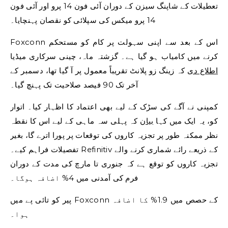
تعطیلات کے شاپنگ سیزن کے دوران آئی فون 14 پرو اور آئی فون
14 پرو میکس کی سپلائی کو نقصان پہنچایا۔
Foxconn اس کے بعد سے اپنی سہولت پر کام کو مستحکم
کرنے میں کامیاب ہو گیا ہے۔ گزشتہ ماہ، چینی سرکاری میڈیا
اطلاع دی
کہ زینگ زو پلانٹ تقریباً معمول پر آ گیا تھا، دسمبر کے
آخر تک 90 فیصد صلاحیت تک پہنچ گیا۔
کمپنی نے آگے کی سڑک کے لیے بھی اعتماد کا اظہار کیا۔ اتوار
کو، یہ ایک میں کہا
بیان
کہ پہلی سہ ماہی کے لیے اس کا نقطہ
نظر ممکنہ طور پر تجزیہ کاروں کی توقعات پر پورا اترے گا، بغیر
تفصیلات فراہم کیے۔ Refinitiv کے ذریعے رائے شماری کرنے والے
تجزیہ کاروں کو توقع ہے کہ جنوری تا مارچ کی مدت کے دوران
فرم کی آمدنی میں 4% اضافہ ہوگا۔
پیر کو تائی پے میں Foxconn کے حصص میں 1.9% کا اضافہ
ہوا۔