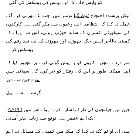
کو واپس جانے کے لیے بونس کی پیشکش کی گئی۔
لیکن پرتشدد احتجاج
ٹوٹ گیا
نومبر میں، جب نئے بھرتی کیے گئے
عملے نے کہا کہ انتظامیہ اپنے وعدوں سے مکر گئی ہے۔ کارکنوں
کی سیکورٹی افسران کے ساتھ جھڑپ ہوئی، اس سے پہلے کہ
کمپنی بالآخر انہیں جگہ چھوڑنے اور چھوڑنے کے لیے نقد رقم کی
پیشکش کرے۔
سر درد نے تجزیہ کاروں کو یہ پیش گوئی کرنے پر مجبور کیا کہ
ایپل ممکنہ طور پر اس کی رفتار کو تیز کرے گا۔
سپلائی چین
تنوع
چین سے دور
گزشتہ ہفتے، ایپل
چین میں چیلنجوں کی طرف اشارہ کرتے ہوئے اس میں
(AAPL)
.
ایک اہم عنصر ہے۔
توقع سے زیادہ بدتر آمدنی
سی ای او ٹم کک نے کہا کہ ملک میں کمپنی کے مسائل نے اہم