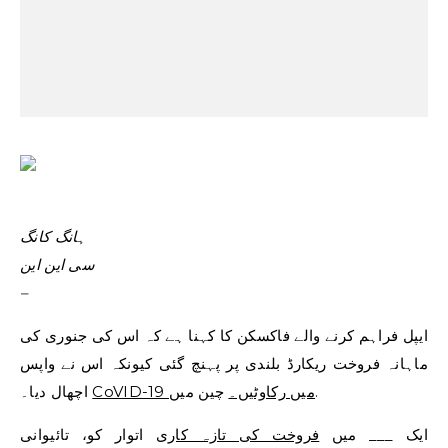
ہانگ کانگ
سی این این
–
ایپل فراہم کرنے والے فاکسکن کا کہنا ہے کہ اس کی جنوری کی
ماہانہ فروخت ریکارڈ بلندی پر پہنچ گئی کیونکہ اس نے واپس
چین میں.
CoVID-19 میں رکاوٹیں۔
اچھال دیا۔
ایک ___ میں
فروخت کی تازہ کاری
اتوار کو، تائیوانی