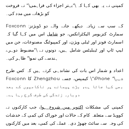
کمپنی نے یہ بھی کہا کہ \”بہتر اجزاء کی فراہمی\” نے فروخت
کو بڑھانے میں مدد کی۔
Foxconn کے سب سے زیادہ دیکھے جانے والے دو ڈویژنز:
سمارٹ کنزیومر الیکٹرانکس، جو
شامل
اس میں کہا گیا کہ
اسمارٹ فونز اور ٹیلی ویژن، اور کمپیوٹنگ مصنوعات، جن میں
لیپ ٹاپ اور ٹیبلیٹس شامل ہیں، دونوں نے \”مضبوط دوہرے
ہندسے کی نمو\” ظاہر کی۔
اعداد و شمار اس بات کی نشاندہی کرتے ہیں کہ کس طرح
Foxconn کا Zhengzhou کیمپس، جسے \”iPhone شہر\”
بھی کہا جاتا ہے، بڑے پیمانے پر ناکامیوں کے بعد
دوبارہ زندگی کی طرف گرج رہا ہے۔
کمپنی کی مشکلات
اکتوبر میں شروع ہوا
، جب کارکنوں نے
کوویڈ سے متعلقہ کام کے حالات اور خوراک کی کمی کے خدشات
کی وجہ سے سائٹ چھوڑ دی۔ عملے کی کمی، بعد میں کارکنوں