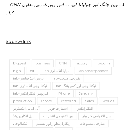
– CNN کے وین چانگ اور جولیانا لیو نے اس رپورٹ میں تعاون
کیا۔
Source link
Biggest
business
CNN
factory
foxconn
iab-smartphones
iab میڈیا انڈسٹری
hit
high
iab-تفریحی صنعت
iab-بزنس اینڈ فنانس
iab-ٹیکنالوجی اور کمپیوٹنگ
iab-ٹیکنالوجی انڈسٹری
January
iPhone
iab-کنزیومر الیکٹرانکس
production
record
restored
Sales
worlds
الیکٹرانکس
اسمارٹ فونز
آئی اے بی انڈسٹریز
بین الاقوامی کاروبار
بین الاقوامی انتباہات
ایپل انکارپوریٹڈ
صارفی مصنوعات
ریکارڈ پیداوار اور تقسیم
ٹیکنالوجی