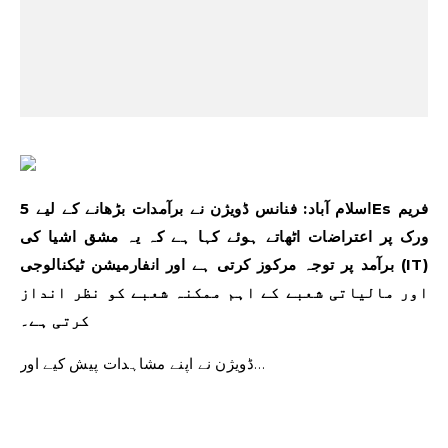
اسلام آباد: فنانس ڈویژن نے برآمدات بڑھانے کے لیے 5Es فریم
ورک پر اعتراضات اٹھاتے ہوئے کہا ہے کہ یہ مشق اشیا کی
برآمد پر توجہ مرکوز کرتی ہے اور انفارمیشن ٹیکنالوجی (IT)
اور مالیاتی شعبے کے اہم ممکنہ شعبے کو نظر انداز
کرتی ہے۔
ڈویژن نے اپنے مشاہدات پیش کیے اور…