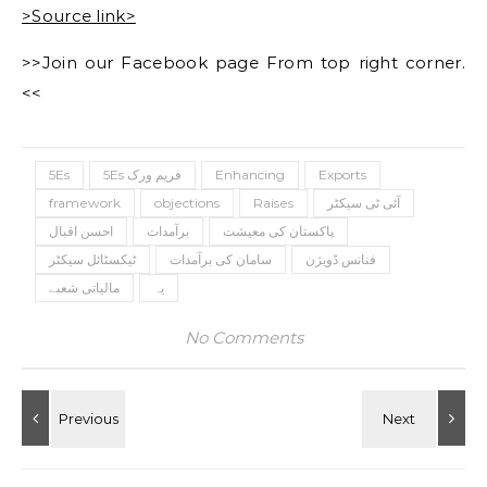
>Source link>
>>Join our Facebook page From top right corner.
<<
5Es
5Es فریم ورک
Enhancing
Exports
framework
objections
Raises
آئی ٹی سیکٹر
پاکستان کی معیشت
برآمدات
احسن اقبال
فنانس ڈویژن
سامان کی برآمدات
ٹیکسٹائل سیکٹر
یہ
مالیاتی شعبے
No Comments