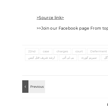
>Source link>
>>Join our Facebook page From top 
22nd
case
charges
court
Deferment
گل
سپریم کورٹ
پی ٹی آئی
ارشد شریف قتل کیس