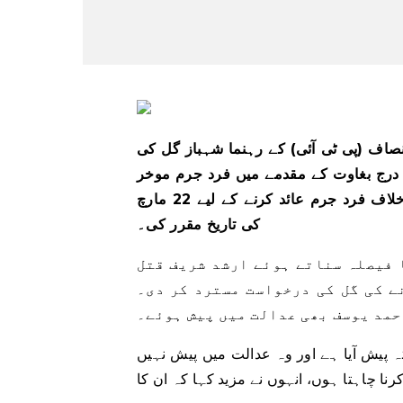
انصاف (پی ٹی آئی) کے رہنما شہباز گل کی
درج بغاوت کے مقدمے میں فرد جرم موخر
کرنے کی درخواست کی گئی تھی۔ عدالت نے تمام ملزمان کے خلاف فرد جرم عائد کرنے کے لیے 22 مارچ
کی تاریخ مقرر کی۔
 فیصلہ سناتے ہوئے ارشد شریف قتل
ے کی گل کی درخواست مسترد کر دی۔
حمد یوسف بھی عدالت میں پیش ہوئے۔
ثہ پیش آیا ہے اور وہ عدالت میں پیش نہیں