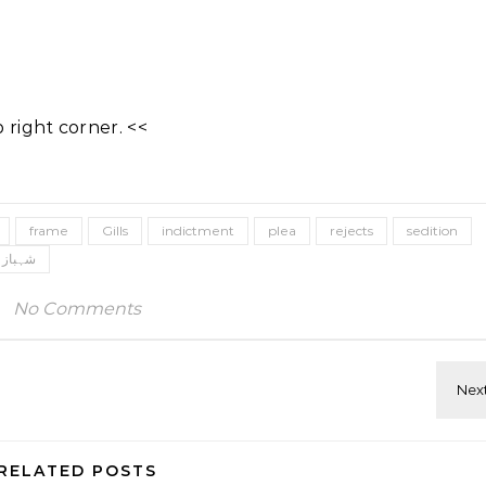
right corner. <<
frame
Gills
indictment
plea
rejects
sedition
شہباز 
No Comments
RELATED POSTS