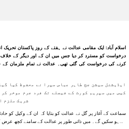
اسلام آباد: ایک مقامی عدالت نے ہفتے کے روز پاکستان تحریک 
درخواست کو مسترد کر دیا جس میں ان کے اور دیگر کے خلاف 
ایڈیشنل سیشن جج طاہر عباس سپرا نے محفوظ کیا گیا
کیس میں سپریم کورٹ کے فیصلے تک فرد جرم موخر کرن
شریک ملزم ا
سماعت کے آغاز پر گل نے عدالت کو بتایا کہ ان کے وکیل کو حاد
ہو سکیں گے۔ میں ذاتی طور پر عدالت کے سامنے کچھ عرض کرنا چاہتا ہوں، انہوں نے مزید کہا کہ ان کا…