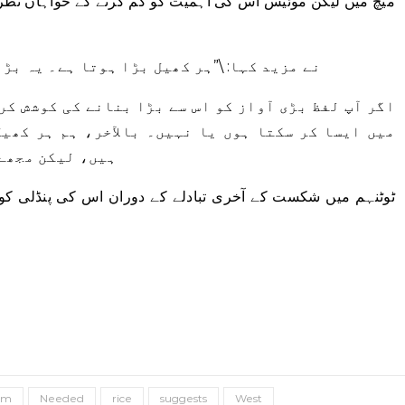
میچ میں لیکن موئیس اس کی اہمیت کو کم کرنے کے خواہاں نظر آ
Moyes نے مزید کہا: \”ہر کھیل بڑا ہوتا ہے۔ یہ 
میں ایسا کر سکتا ہوں یا نہیں۔ بالآخر، ہم ہر کھیل
ہیں، لیکن مجھے 
ٹوٹنہم میں شکست کے آخری تبادلے کے دوران اس کی پنڈلی کو 
am
Needed
rice
suggests
West