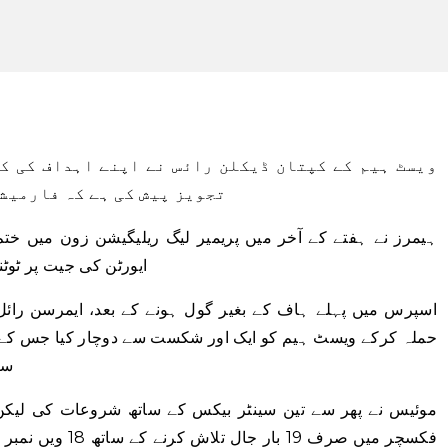
ویسٹ ہیم کے کپتان ڈیکلن رائس نے اپنے اہداف کی کم
تجویز پیش کی ہے کہ فارمیش
ہیمرز نے ہفتے کے آخر میں پریمیر لیگ ریلیگیشن زون میں ختم
ایورٹن کی جیت پر ٹو
اسپرس میں پہلے ہاف کے بغیر گول ہونے کے بعد، ایمرسن رائ
سے
فکسچر میں صرف 19 ب