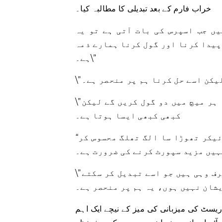
خراب فارم کے بعد تبدیلی کا مطالبہ کیا۔
یں جب اسپرس کی بات آتی ہے تو یہ
یدا کرنا اور گول کرنا ہمارے ذمہ
ہے۔\”
لیکن اسے حل کرنا ہم پر منحصر ہے۔
\”پچھلے سال ہم بہت اچھے تھے، ہم نے محسوس کیا کہ ہم ہر میچ میں دو گول کریں گے لیکن
کبھی کبھی ایسا ہوتا ہے۔
“جب آپ پیچھے سے پانچ کے ساتھ کھیلتے ہیں تو اسٹرائیکر تھوڑا سا الگ تھلگ محسوس کر
ہیں مزید سپورٹ کرنے کی ضرورت ہے۔
\”ہمارے اندر اور ارد گرد چھ یا سات ٹیمیں ہیں۔ ہم صرف وہی ہیں جو اسے تبدیل کر سکتے
شان نہیں ہوں، یہ ہم پر منحصر ہے۔
ریسٹ کی میزبانی کی میز کے نیچے ایک اہم