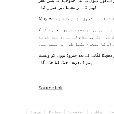
ئے اور انہوں نے اپنی جدوجہد کے پیش نظر
کھیل کے ہر معاملے پر اصرار کیا۔
بڑا تھا، ہر کھیل بڑا ہوتا ہے۔
\”اگر آپ لفظ بڑی آواز کو اس سے بڑا بنانے کی کوشش کر رہے ہیں، تو مجھے نہیں معلوم کہ
 کو ایک ہی سطح کے ساتھ پیش کرتے
آپ کا پیغام مکمل طور پر ملتا ہے۔
دھچکا لگانے کے بعد جیروڈ بوون کو ویسٹ
ہیم کے ذریعہ چیک کیا جائے گا۔
Source link
change
Declan
formation
goalshy
H