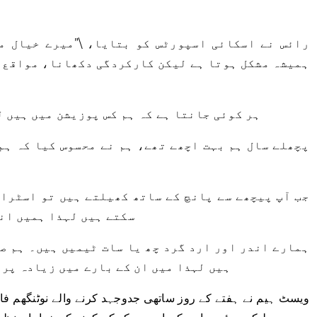
رائس نے اسکائی اسپورٹس کو بتایا، \”میرے خیال م
ہمیشہ مشکل ہوتا ہے لیکن کارکردگی دکھانا، مواقع پ
\”ہر کوئی جانتا ہے کہ ہم کس پوزیشن میں ہیں 
سکتے ہیں لہذا ہمیں ان
ہیں لہذا میں ان کے بارے میں زیادہ پری
ویسٹ ہیم نے ہفتے کے روز ساتھی جدوجہد کرنے والے نوٹنگھم فا