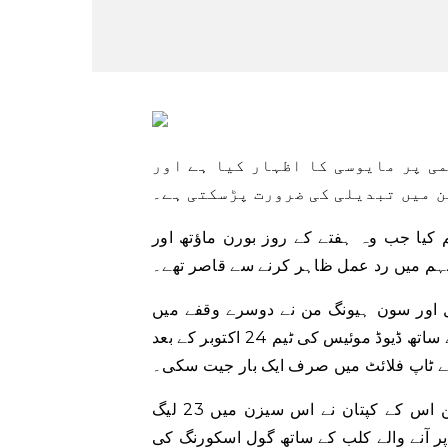
ی پر مایوسی کا اظہار کیا ہے اور
ن میں تبدیلی کی ضرورت پڑسکتی ہے۔
 کیا جب وہ ہفتے کے روز بورن ماؤتھ اور
ٹنہم میں رد عمل ظاہر کرنے سے قاصر تھے۔
ل اور سون ہیونگ من نے دوسرے وقفے میں
حملہ کرکے ویسٹ ہیم کو ایک اور شکست سے دوچار کیا جس کے ساتھ ڈیوڈ موئیس کی ٹیم 24 اکتوبر کے بعد
 ٹاپ فلائٹ میں صرف ایک بار جیت سکی۔
موئیس نے پھر سے تین سینٹر بیکس کے ساتھ شروعات کی لیکن اس کے کپتان نے اس سیزن میں 23 لیگ
ار جال تلاش کرنے کے ساتھ 18 ویں نمبر پر آنے والے کلب کے ساتھ گول اسکورنگ کی