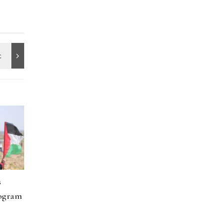
s
rogram