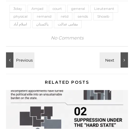
3day
Amjad
court
general
Lieutenant
physical
remand
retd
sends
Shoaib
مقامی عدالت
پاکستان
اسلام آباد
No Comments
RELATED POSTS