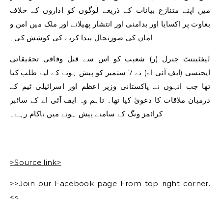
میں اپنے متنازع بیانات کے ذریعے لوگوں کو اداروں کے خلاف
بغاوت پر اکسایا اور بدامنی اور انتشار پھیلانے اور ملک میں امن و
امان کی صورتحال پیدا کرنے کی کوشش کی۔
لیفٹیننٹ جنرل (ر) شعیب کو اس سے قبل وفاقی تحقیقاتی
ایجنسی (ایف آئی اے) نے 7 ستمبر کو پیش ہونے کے لیے طلب کیا
تھا جب انہوں نے پاکستانی وزیر اعظم اور اسرائیلی ٹیم کے
درمیان ملاقات کا دعویٰ کیا تھا۔ تاہم وہ ایف آئی اے کے سائبر
کرائمز ونگ کے سامنے پیش ہونے میں ناکام رہے۔
>Source link>
>>Join our Facebook page From top right corner.
<<