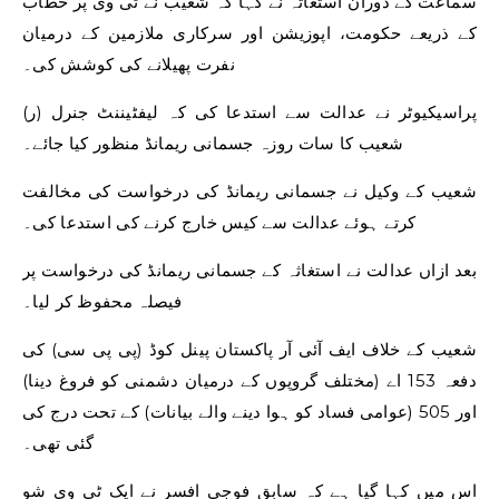
سماعت کے دوران استغاثہ نے کہا کہ شعیب نے ٹی وی پر خطاب
کے ذریعے حکومت، اپوزیشن اور سرکاری ملازمین کے درمیان
نفرت پھیلانے کی کوشش کی۔
پراسیکیوٹر نے عدالت سے استدعا کی کہ لیفٹیننٹ جنرل (ر)
شعیب کا سات روزہ جسمانی ریمانڈ منظور کیا جائے۔
شعیب کے وکیل نے جسمانی ریمانڈ کی درخواست کی مخالفت
کرتے ہوئے عدالت سے کیس خارج کرنے کی استدعا کی۔
بعد ازاں عدالت نے استغاثہ کے جسمانی ریمانڈ کی درخواست پر
فیصلہ محفوظ کر لیا۔
شعیب کے خلاف ایف آئی آر پاکستان پینل کوڈ (پی پی سی) کی
دفعہ 153 اے (مختلف گروپوں کے درمیان دشمنی کو فروغ دینا)
اور 505 (عوامی فساد کو ہوا دینے والے بیانات) کے تحت درج کی
گئی تھی۔
اس میں کہا گیا ہے کہ سابق فوجی افسر نے ایک ٹی وی شو