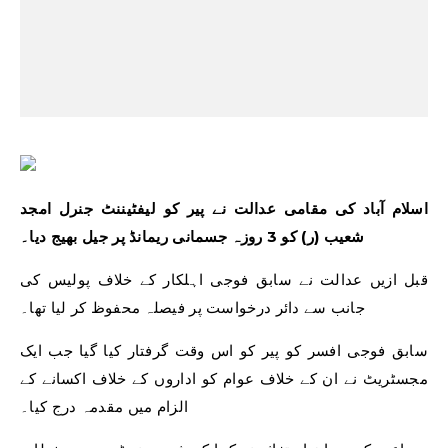
اسلام آباد کی مقامی عدالت نے پیر کو لیفٹیننٹ جنرل امجد
شعیب (ر) کو 3 روزہ جسمانی ریمانڈ پر جیل بھیج دیا۔
قبل ازیں عدالت نے سابق فوجی اہلکار کے خلاف پولیس کی
جانب سے دائر درخواست پر فیصلہ محفوظ کر لیا تھا۔
سابق فوجی افسر کو پیر کو اس وقت گرفتار کیا گیا جب ایک
مجسٹریٹ نے ان کے خلاف عوام کو اداروں کے خلاف اکسانے کے
الزام میں مقدمہ درج کیا۔