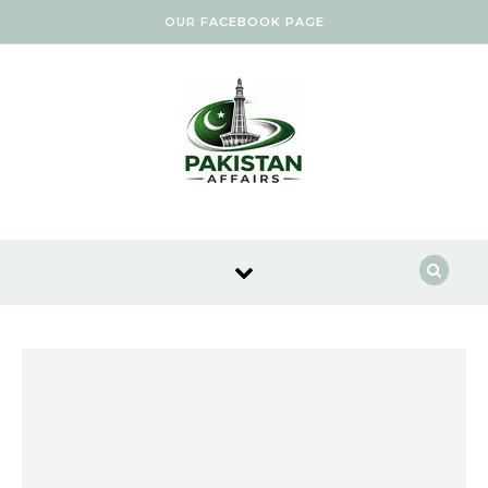
Skip to content
OUR FACEBOOK PAGE