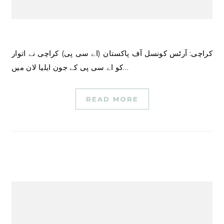
کراچی: آرٹس کونسل آف پاکستان (اے سی پی) کراچی نے اتوار
کو اے سی پی کے جون ایلیا لان میں…
READ MORE