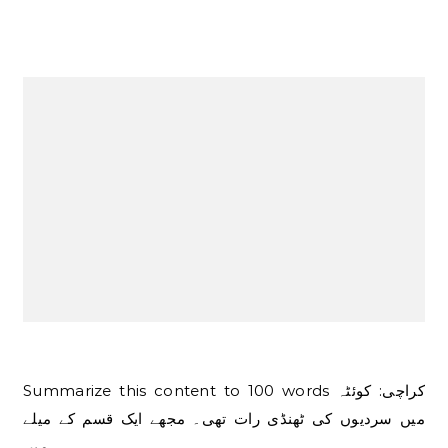
Summarize this content to 100 words کراچی: کوئٹہ
میں سردیوں کی ٹھنڈی رات تھی۔ مجھے ایک قسم کے میلے
میں…