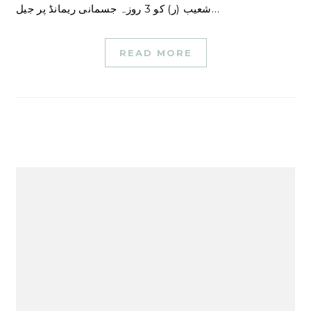
شعیب (ر) کو 3 روزہ جسمانی ریمانڈ پر جیل…
READ MORE