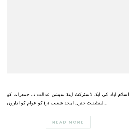
اسلام آباد کی ایک ڈسٹرکٹ اینڈ سیشن عدالت نے جمعرات کو
لیفٹیننٹ جنرل امجد شعیب (ر) کو عوام کو اداروں…
READ MORE