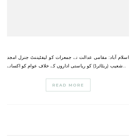
اسلام آباد: مقامی عدالت نے جمعرات کو لیفٹیننٹ جنرل امجد
شعیب (ریٹائرڈ) کو ریاستی اداروں کے خلاف عوام کو اکسانے…
READ MORE