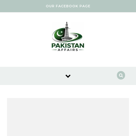
Skip to content
OUR FACEBOOK PAGE