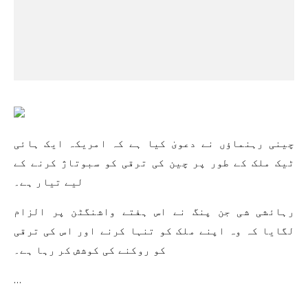
چینی رہنماؤں نے دعویٰ کیا ہے کہ امریکہ ایک ہائی
ٹیک ملک کے طور پر چین کی ترقی کو سبوتاژ کرنے کے
لیے تیار ہے۔
رہائشی شی جن پنگ نے اس ہفتے واشنگٹن پر الزام
لگایا کہ وہ اپنے ملک کو تنہا کرنے اور اس کی ترقی
کو روکنے کی کوشش کر رہا ہے۔
…