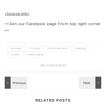
>Source link>
>>Join our Facebook page From top right corner.
<<
accuses
Chinese
Development
Holding
leader
Washington
No Comments
RELATED POSTS