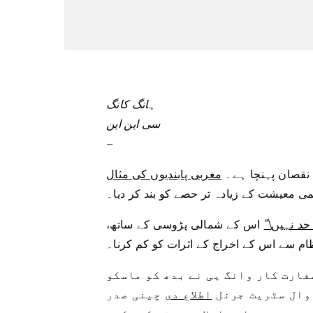
ہانگ کانگ
سی این این
–
 نقصان پہنچا ہے۔
مغربی پابندیوں کی مثال
می معیشت کے زیادہ تر حصے کو بند کر دیا۔
د نہیں\”
اس کے شمالی پڑوسی کے ساتھ،
ظام سے اس کے اخراج کے اثرات کو کم کرنا۔
فارت کار وانگ یی نے بدھ کو ماسکو
 وال سٹریٹ جرنل
اطلاع دی
چینی صدر