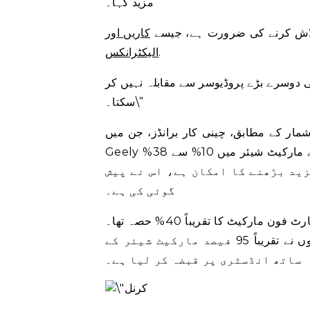
مزید کہا۔
 تلاش کرنے کی ضرورت ہے، جیسے
کاریں اور
.
الیکٹرانکس
ی دوسرے بڑے پروڈیوسر سے مقابلہ نہیں کر
سکتا۔\”
ابق، چینی کار برانڈز، جن میں Havel، Chery، اور
Geely شامل ہیں، نے مغربی برانڈز کے اخراج کے بعد ایک سال میں اپنے مارکیٹ شیئر میں 10% سے 38%
ید بڑھنے کا امکان ہے، اس نے پیش
گوئی کی ہے۔
کنزیومر الیکٹرانکس میں، چینی برانڈز کا 2021 کے آخر میں اسمارٹ فون مارکیٹ کا تقریباً 40% حصہ تھا۔
مارکیٹ ریسرچ فرم کاؤنٹرپوائنٹ کے مطابق، ایک سال بعد، انہوں نے تقریباً 95 فیصد مارکیٹ شیئر کے
ساتھ انڈسٹری پر قبضہ کر لیا ہے۔