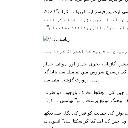
ماسکو اسٹیٹ انسٹی ٹیوٹ آف انٹرنیشنل ریلیشنز کی ایک ایسوسی ایٹ پروفیسر اینا کریوا نے کہا، \”2023
ی برآمدات میں مزید اضافے کی توقع
 اور دیگر آئل ریفائنڈ مصنوعات\”۔
رمیان بات چیت کا اشتراک کرتا ہے۔
لز، گاڑیاں، بحری جہاز اور ہوائی جہاز
 کی ریسرچ سروس میں تفصیل سے بتایا گیا
گزشتہ مئی سے.
ہے۔
رپورٹ
ں چین کی ہچکچاہٹ کے باوجود، دو طرفہ
کہ بیجنگ موقع پرست ہے،\” تھامس نے کہا۔
کی حمایت کو قدر کی نگاہ سے دیکھا [a] ایک بڑھتے ہوئے دشمن امریکہ کے خلاف اسٹریٹجک گٹی،
 چین کے لیے کیا کر سکتا ہے،‘‘ انہوں نے