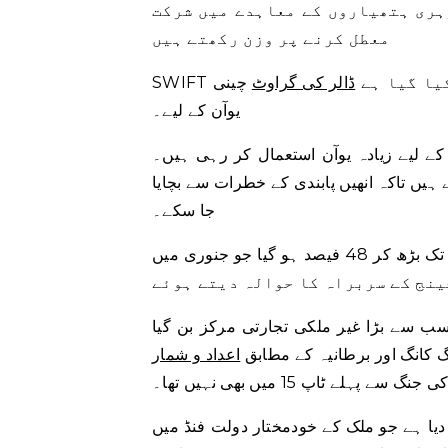
ہری ہتھیاروں کے معاہدے میں شرکت
معطل کرنے پر وزن رکھتے ہیں
کیا گیا ہے
ڈالر کی گراوٹ
چینی
یوآن کے لیے۔
کے لیے زیادہ یوآن استعمال کر رہی ہیں۔
 ہیں تاکہ انھیں پابندی کے خطرات سے بچایا
جا سکے۔
روسی غیر ملکی کرنسی مارکیٹ میں یوآن کا حصہ نومبر 2022 تک بڑھ کر 48 فیصد ہو گیا جو جنوری میں
 سب سے بڑا غیر ملکی تجارتی مرکز بن گیا
 کانگ اور برطانیہ کے مطابق
اعداد و شمار
 ٹاپ 15 میں بھی نہیں تھا۔
دیا ہے جو ملک کے خودمختار دولت فنڈ میں