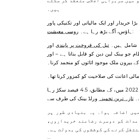
 میں سربراہی اجلاس منعقد کر سکتے
ہیں۔
 خریدار اور ایک مالیاتی اور تکنیکی پاور
:
ہاؤس، آگے بڑھ رہا ہے۔
روسی معیشت
ں شامل ہیں۔
تیل کی فروخت پر پابندی
م جو بینک لین دین کو قابل بناتا ہے – اور
ے بیرون ملک موجود اثاثوں کو منجمد کرنا۔
لی اعانت کی صلاحیت کو کمزور کرنا تھا۔
2022 میں، کے مطابق، 4.5 فیصد سکڑ رہا
۔
تازہ ترین تخمینہ
یں اضافہ ہوا۔ یہ بنیادی طور پر
مدات کو دوسرے رضامند خریداروں،
نتقل کرنے کی کوششوں کی بدولت ہے۔