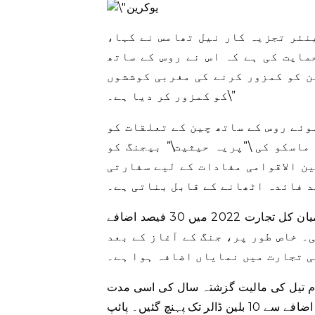
نئر تجزیہ کار نیل تھامس نے کہا،
مایت کی ہے کہ اس نے روس کے ساتھ
ن کو کمزور کرنے کی مغربی کوششوں
کو کمزور کر دیا ہے۔\”
وئے روس کے ساتھ چین کے تعلقات کو
اسکو کی \”پریہ حیثیت\” بیجنگ کو
ن الاقوامی مفادات کے لیے سفارتی
د فائدہ اٹھانے کے قابل بناتی ہے۔
چینی کسٹمز کے اعداد و شمار کے مطابق، چین اور روس کے درمیان کل تجارت 2022 میں 30 فیصد اضافے
گئی۔ خاص طور پر، جنگ کے آغاز کے بعد
ی تجارت میں نمایاں اضافہ ہوا ہے۔
 تیل کی مالیت گزشتہ سال کی اسی مدت
کے مقابلے میں 45 فیصد زیادہ ہے۔ کوئلے کی درآمدات 54 فیصد اضافے سے 10 بلین ڈالر تک پہنچ گئیں۔ پائپ