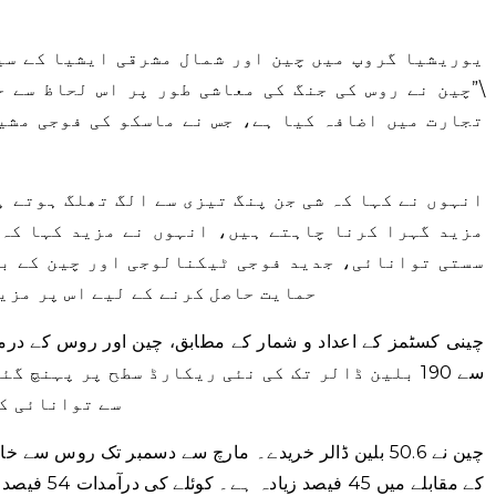
یوریشیا گروپ میں چین اور شمال مشرقی ایشیا کے سی
\”چین نے روس کی جنگ کی معاشی طور پر اس لحاظ سے ح
تجارت میں اضافہ کیا ہے، جس نے ماسکو کی فوجی مشی
انہوں نے کہا کہ شی جن پنگ تیزی سے الگ تھلگ ہوتے ہ
مزید گہرا کرنا چاہتے ہیں، انہوں نے مزید کہا کہ م
سستی توانائی، جدید فوجی ٹیکنالوجی اور چین کے بی
حمایت حاصل کرنے کے لیے اس پر مزی
سے 190 بلین ڈالر تک کی نئی ریکارڈ سطح پر پہنچ 
سے توانائی ک
چین نے 50.6 بلین ڈالر خریدے۔
مارچ سے دسمبر تک روس سے خام