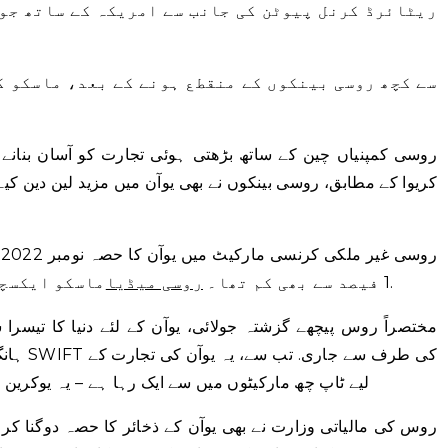
ریٹائرڈ کرنل پیوٹن کی جانب سے امریکہ کے ساتھ جو
SWIFT سے کچھ روسی بینکوں کے منقطع ہونے کے بعد، ماسکو 
روسی کمپنیاں چین کے ساتھ بڑھتی ہوئی تجارت کو آسان بنانے 
کریوا کے مطابق، روسی بینکوں نے بھی یوآن میں مزید لین دین کیے
ماسکو ایکسچینج کے سربراہ کا حوالہ دیتے ہوئے.
1 فیصد سے بھی کم تھا۔
روسی میڈیا
مختصراً روس
پیچھے گزشتہ جولائی، یوآن کے لئے دنیا کا تیسرا
SWIFT کی طرف سے جاری. تب سے، یہ یوآن کی تجارت کے
ہانگ
لیے ٹاپ چھ مارکیٹوں میں سے ایک رہا ہے – یہ یوکرین کی جنگ سے پہلے
روس کی مالیاتی وزارت نے بھی یوآن کے ذخائر کا حصہ دوگنا کر 