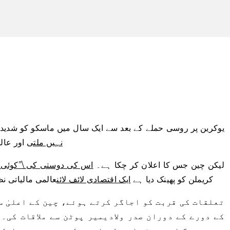
یوکرین پر روسی حملے کے بعد سے ایک سال میں ماسکو کو شدید
نہیں ملتی
اور عال
لیکن چین جس کا اعلان کر چکا ہے۔
اس کی دوستی کی \”کوئی ح
کریملن کو پھینک دیا ہے
ایک اقتصادی لائف لائن
عالمی مالیاتی ن
تعلقات کی قربت کو اجاگر کرتے ہوئے، چین کے اعلیٰ س
کے دورے کے دوران صدر ولادیمیر پوٹن سے ملاقات کی۔