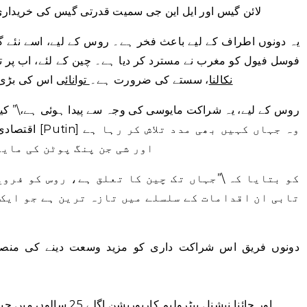
لائن گیس اور ایل این جی سمیت قدرتی گیس کی خریداری 155 فیصد سے 9.6 بلین ڈالر تک پہنچ گ
یہ دونوں اطراف کے لیے باعث فخر ہے۔ روس کے لیے، اسے نئے
فوسل فیول کو مغرب نے مسترد کر دیا ہے۔ چین کے لئے، اب پر 
نکالنا
، سستے کی ضرورت ہے۔
توانائی
اس کی بڑی م
اقتصادی ترقی، 
اور شی جن پنگ پوٹن کی مایو
تابی ان اقدامات کے سلسلے میں تازہ ترین ہے جو ایک 
دونوں فریق اس شراکت داری کو مزید وسعت دینے کی منصو
اور چائنا نیشنل پیٹرولیم کارپوریشن اگلے 25 سالوں میں چین کو مزید گیس فراہم کرے گی۔