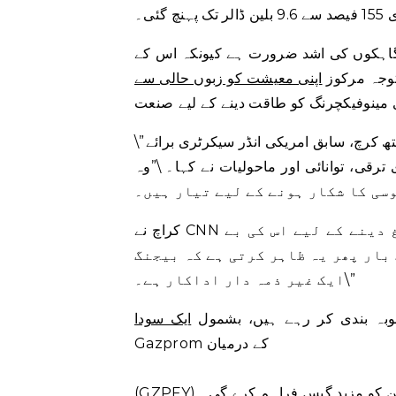
ئی۔
 گاہکوں کی اشد ضرورت ہے کیونکہ اس کے
توجہ مرکوز
اپنی معیشت کو زبوں حالی سے
ینوفیکچرنگ کو طاقت دینے کے لیے
صنعت
\”روس کے لیے، یہ شراکت مایوسی کی وجہ سے پیدا ہوئی ہے،\” کیتھ کرچ، سابق امریکی انڈر سیکرٹری برائے
توانائی اور ماحولیات نے کہا۔ \”وہ [Putin] وہ جہاں کہیں بھی مدد تلاش کر رہا ہے
سی کا شکار ہونے کے لیے تیار ہیں۔
کراچ نے CNN کو بتایا کہ \”جہاں تک چین کا تعلق ہے، روس کو فروغ دینے کے لیے اس کی بے
بار پھر یہ ظاہر کرتی ہے کہ بیجنگ
ایک غیر ذمہ دار اداکار ہے۔\”
بہ بندی کر رہے ہیں، بشمول
ایک سودا
Gazprom کے درمیان
(GZPFY)