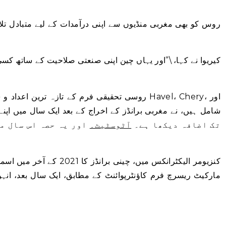
روس کو بھی مغربی منڈیوں سے اپنی درآمدات کے لیے متبادل
کیریوا نے کہا، \”اور یہاں چین اپنی صنعتی صلاحیت کے ساتھ کس
روسی تحقیقی فرم کے تازہ ترین اعداد و شمار کے مط
تک اضافہ دیکھا ہے۔
آٹوسٹیٹ۔
اور یہ حصہ اس سال مز