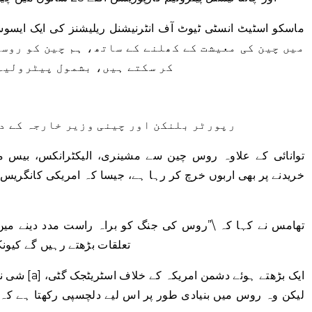
میں چین کی معیشت کے کھلنے کے ساتھ، ہم چین کو روس
کر سکتے ہیں، بشمول پیٹرولیم
رپورٹر بلنکن اور چینی وزیر خارجہ کے د
توانائی کے علاوہ روس چین سے مشینری، الیکٹرانکس، بیس میٹ
خریدنے پر بھی اربوں خرچ کر رہا ہے، جیسا کہ امریکی کانگریس
تھامس نے کہا کہ \”روس کی جنگ کو براہ راست مدد دینے می
تعلقات بڑھتے رہیں گے کیون
شی نے پوٹن 
لیکن وہ روس میں بنیادی طور پر اس لیے دلچسپی رکھتا ہے کہ وہ