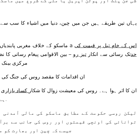
شی جن پنگ اور پوٹن اپریل یا مئی کے شروع میں ماسکو
یہاں تین طریقے ہیں جن میں چین، دنیا میں اشیاء کا سب سے بڑا
اس کے خام تیل پر قیمت کی
اور a
ماسکو کے خلاف مغربی پابندیا
حد
تک رسائی سے انکار
تیز رو
– بین الاقوامی پیغام رسانی کا نظا
مرکزی بینک ک
ان اقدامات کا مقصد روس کی جنگ کی ما
ان کا اثر ہوا ہے۔ روس کی معیشت زوال کا شکار
کساد بازاری
ورلڈ بینک کی طرف سے.
ہے
لیکن روسی حکومت کے مطابق ماسکو کی مالی آمدنی م
توانائی کی اونچی قیمتوں اور روس کی جانب سے برآ
جیسے کہ چین اور بھارت کو م