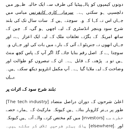
دونوں کیمپوں کو پالہپیٹیا کی طرف سے ایک حالیہ ظہور میں
دلچسپی ہو سکتی ہے۔
سرمایہ کاری کانفرنس
میامی میں
جہاں اس نے کہا کہ وہ سوچتے ہیں کہ سات سال تک کی بلند
شرح سود وینچر انڈسٹری کے لیے اچھی ہو گی، کہ چین کے
ساتھ امریکہ کے بگڑتے تعلقات ملک کے لیے ایک اعزاز ہے، اور
جہاں انھوں نے جنریٹو اے آئی کے بارے میں بات کی اور جہاں وہ
سوچتا ہے کہ اصل رقم بنایا جائے گا. اگر آپ کے پاس کچھ منٹ
ہیں تو یہ پڑھنے کے قابل ہے۔ ان کے تبصروں کو طوالت اور
وضاحت کے لیے ملایا گیا ہے۔ آپ مکمل انٹرویو دیکھ سکتے ہیں۔
.
یہاں
بلند شرح سود کے اثرات پر:
[The tech industry] اعلیٰ شرحوں کے دوران دراصل متضاد
طور پر بہتر کاروبار بنائے ہیں کیونکہ مارکیٹ کے ہمارے حصے
میں کم مختص کرنے والے آتے ہیں کیونکہ [investors] خطرے سے
پاک بہتر شرحیں تلاش کر سکتے ہیں۔ [elsewhere]. اور