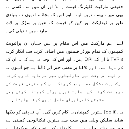
حقیقی مارکیٹ کلیئرنگ قیمت ہے،\’ اور ان میں سے کسی نے
بھی میرے پیسے نہیں لیے۔ اور اس کے بجائے، انہوں نے بنیادی
طور پر ڈیفلیکٹ اور کین کو قیمت کے تعین پر سڑک پر لات
مارنے میں تبدیلی کی۔
لہذا ہم مارکیٹ میں اس مقام پر ہیں جہاں ان پرائیویٹ
کمپنیوں کے تمام بورڈز قیمتوں میں اضافہ کرنے سے انکار کرتے
ہیں۔ اور اس کی وجہ یہ ہے کہ یہ ان کے DPI یا ان کے TVPIs
پر معنی خیز اثر ڈالتا ہے جو انہوں نے LPs کو دیا ہے۔ اور
اس لیے اس وقت نجی مارکیٹوں میں سرمایہ کاری کرنا
ایک بہت مشکل حصہ ہے، کیونکہ آپ کو حقیقی قیمت کی
دریافت کرنے کی اجازت نہیں ہوگی کیونکہ کوئی بھی
حقیقی کامیابیاں حاصل نہیں کرنا چاہتا ہے۔
بہترین کمپنیاں یہ کام کریں گی۔ آپ نے پٹی کو دیکھا [do it]. یہ
شاید سلیکن ویلی میں سب سے بہترین ٹیکنالوجی کمپنی ہے
جو ابھی بنائی جا رہی ہے۔ کلرنا نے کیا۔ تھرو لائن سیکوئیا ہے،