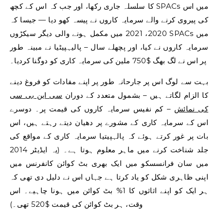
کا سلسلہ جاری رکھا، اور جب کہ اس کے کچھ SPACs میں اس
کی پیروی کرنے والے سرمایہ کاروں نے پیسہ کھو دیا — جیسا کہ
2020، 2021 میں مکمل ہونے والی دیگر سیکڑوں SPACs میں
سرمایہ کاروں نے کیا، اور پچھلے سال – پالیہپیٹیا نے مبینہ طور
پر اس نے لگ بھگ $750 ملین کی سرمایہ کاری کو دوگنا کردیا۔
بہت سے لوگ اس پر جارحانہ طور پر اپنے مفادات کو فروغ دینے
کا الزام لگاتے ہیں – بشمول متعدد کے دوران
سی این بی سی
کی نمائش
– کم نفیس سرمایہ کاروں کی قیمت پر۔ دوسرے
اس کے سرمایہ کاری کے مشورے پر دھیان دیتے رہتے ہیں، اس
بات پر غور کرتے ہوئے کہ پالہپیتیا سرمایہ کاری کے مواقع کی
جلد شناخت کرنے میں ماہر معلوم ہوتا ہے۔ (یہ ایڈیٹر 2014
میں سان فرانسسکو میں ایک بھری بٹ کوائن کانفرنس میں
اپنی ظاہری شکل کو یاد کرتا ہے جہاں اس نے دلیل دی تھی کہ
ہر ایک کو اپنے اثاثوں کا 1% بٹ کوائن میں ہونا چاہیے۔ اس
وقت، ہر بٹ کوائن کی قیمت $520 تھی۔)