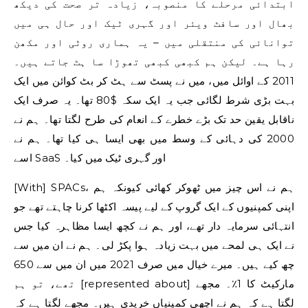
ابتدائی مرحلے کا منصوبہ، زیادہ تر صحت کی دیکھ
بھال اور سافٹ ویئر اور گہری ٹیک اور حال ہی میں
توانائی کی منتقلی میں – یہ ہماری روٹی اور مکھن
رہا ہے۔ لیکن ہم کبھی کبھی تھوڑا سا ہٹ جاتے ہیں۔
2011 کے اوائل میں، میں نے پسٹ سے ہٹ کر بٹ کوائن میں ایک
بہت بڑی شرط لگائی جب یہ ایک سکہ $80 تھا۔ یہ صرف ایک
ناقابل یقین حد تک بڑے خطرے کے انعام کی طرح لگتا تھا۔ ہم نے
2000 کی دہائی کے وسط میں بھی ایسا ہی کیا تھا۔ ہم نے
اسے SaaS اور گہری ٹیک میں کیا۔
[With] SPACs، ہم نے اس چیز میں ٹھوکر کھائی کیونکہ ہم
اپنی کمپنیوں کے ایک گروپ کے لیے پیسہ اکٹھا کرنا چاہتے تھے جو
انتہائی سرمایہ دار تھے، اور ہم نے کچھ ایسا مظاہرہ کیا جس
نے ایک ہی لمحے میں بہت زیادہ ہوا پکڑ لی۔ ہم نے ان میں سے
چھ کیے ہیں۔ میرے خیال میں صرف 2021 میں ان میں سے 650
تھے، تو ہم [represented about] مارکیٹ کا 1٪۔ مجھے
لگتا ہے کہ ہم نے اچھی کمپنیاں خریدی ہیں۔ مجھے لگتا ہے کہ