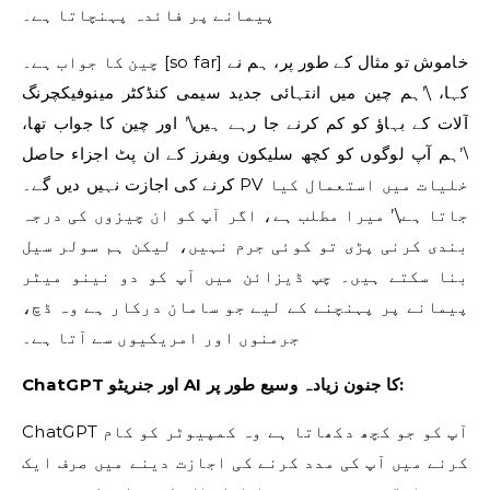
پیمانے پر فائدہ پہنچاتا ہے۔
چین کا جواب ہے۔ [so far] خاموش تو مثال کے طور پر، ہم نے
کہا، \’ہم چین میں انتہائی جدید سیمی کنڈکٹر مینوفیکچرنگ
آلات کے بہاؤ کو کم کرنے جا رہے ہیں\’ اور چین کا جواب تھا،
\’ہم آپ لوگوں کو کچھ سلیکون ویفرز کے ان پٹ اجزاء حاصل
کرنے کی اجازت نہیں دیں گے۔ PV خلیات میں استعمال کیا
جاتا ہے.\’ میرا مطلب ہے، اگر آپ کو ان چیزوں کی درجہ
بندی کرنی پڑی تو کوئی جرم نہیں، لیکن ہم سولر سیل
بنا سکتے ہیں۔ چپ ڈیزائن میں آپ کو دو نینو میٹر
پیمانے پر پہنچنے کے لیے جو سامان درکار ہے وہ ڈچ،
جرمنوں اور امریکیوں سے آتا ہے۔
ChatGPT اور جنریٹو AI کا جنون زیادہ وسیع طور پر:
ChatGPT آپ کو جو کچھ دکھاتا ہے وہ کمپیوٹر کو کام
کرنے میں آپ کی مدد کرنے کی اجازت دینے میں صرف ایک