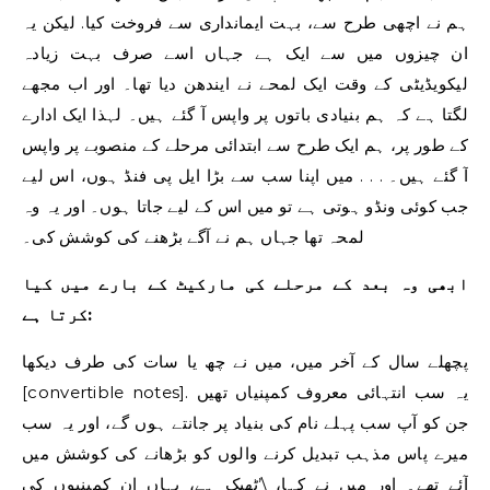
ہم نے اچھی طرح سے، بہت ایمانداری سے فروخت کیا. لیکن یہ
ان چیزوں میں سے ایک ہے جہاں اسے صرف بہت زیادہ
لیکویڈیٹی کے وقت ایک لمحے نے ایندھن دیا تھا۔ اور اب مجھے
لگتا ہے کہ ہم بنیادی باتوں پر واپس آ گئے ہیں۔ لہذا ایک ادارے
کے طور پر، ہم ایک طرح سے ابتدائی مرحلے کے منصوبے پر واپس
آ گئے ہیں۔ . . . میں اپنا سب سے بڑا ایل پی فنڈ ہوں، اس لیے
جب کوئی ونڈو ہوتی ہے تو میں اس کے لیے جاتا ہوں۔ اور یہ وہ
لمحہ تھا جہاں ہم نے آگے بڑھنے کی کوشش کی۔
ابھی وہ بعد کے مرحلے کی مارکیٹ کے بارے میں کیا
کرتا ہے:
پچھلے سال کے آخر میں، میں نے چھ یا سات کی طرف دیکھا
[convertible notes]. یہ سب انتہائی معروف کمپنیاں تھیں
جن کو آپ سب پہلے نام کی بنیاد پر جانتے ہوں گے، اور یہ سب
میرے پاس مذہب تبدیل کرنے والوں کو بڑھانے کی کوشش میں
آئے تھے۔ اور میں نے کہا، \’ٹھیک ہے، یہاں ان کمپنیوں کی