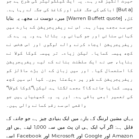
حیرت انگیز قدر ہے۔ یہ ایک کیلکولیٹر کی طرح ہے جو
اباکس کی جگہ قلم اور کاغذ کی جگہ لے رہا ہے۔ [But a]
میرے دوست نے مجھے یہ بتایا [Warren Buffett quote] کل،
جس سے مجھے پیار ہے۔ اس نے ریفریجریشن کے بارے میں
کہانی سنائی اور جو کہانی وہ بتاتا ہے وہ یہ ہے کہ
ریفریجریشن ایجاد کرنے والے لوگوں اور اس شخص نے
کچھ پیسہ کمایا۔ لیکن زیادہ تر پیسہ کوکا کولا نے
بنایا، جس نے ایک سلطنت بنانے کے لیے ریفریجریشن
کا استعمال کیا۔ اور میں زبان کے ان بڑے ماڈلز کو
ریفریجریشن کے طور پر دیکھتا ہوں۔ کیا اس میں کچھ
پیسہ کمایا جائے گا؟ مجھے لگتا ہے. لیکن \”کوکا کولا\”
کی تعمیر ابھی باقی ہے۔ اور یہ وہ کمپنیاں ہیں جو
واقعی اس سے رقم کمانے والی ہیں۔
یہاں مشین لرننگ کے بارے میں ایک بنیادی چیز ہے جو جاننے کے
قابل ہے: اگر آپ ایک ہی ان پٹ میں سے 1,000 لیتے ہیں اور
اسے Facebook اور Microsoft اور Google اور Amazon