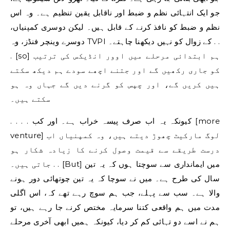
جو ایک انتہائی نظم و ضبط اور ناقابل یقین تنظیم ہے۔ وہ اس
نظم و ضبط کو نافذ کرنے کے قابل ہیں۔ لیکن دوسری کمپنیاں،
دوسرے وینچر فنڈز، وہ TVPI کے زوال کو نہیں دیکھنا چاہتے۔ . .
. [so] ہم ابتدائی مرحلے میں اوور انڈیکس کی ترتیب
کو جاری رکھیں گے اور جتنے اچھے سودے ہم دیکھ سکتے
ہیں کریں گے، اور چپس کو گرنے دیں گے جہاں وہ ہو
سکتے ہیں۔
. . . . کیونکہ یہ اب صرف پیسہ خراب ہے۔ اور کب [more
venture] لوگ مارکیٹ چھوڑ دیتے ہیں، وہ کمپنیاں اب
درست طریقے سے قیمت وصول کرنے کا زیادہ شکار ہو
جاتی ہیں۔ . . [But] میں ایمانداری سے سوچتا ہوں کہ یہ تین
سال کی طرح ہے۔ میں نے سوچا کہ یہ تین چوتھائی دور ہونے
والا ہے۔ سب سے پہلے، جب ہم سوچ رہے تھے کہ، اس اگلی
مدت میں ہم واقعی کتنا سرمایہ مختص کرنے جا رہے ہیں، تو
ہم نے اسے دو تہائی کم کر دیا، کیونکہ ہمیں ابھی آخری مرحلے