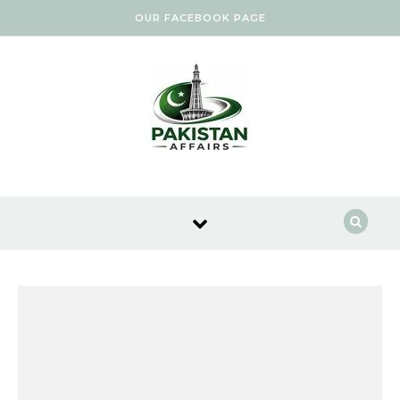
Skip to content
OUR FACEBOOK PAGE