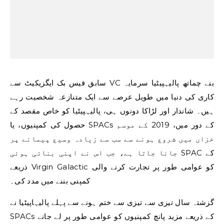
سابق فیس بک ایگزیکیٹ سے VC بنے چماتھ پالیہپیٹیا سرمایہ
کاری کی دنیا میں طویل عرصے سے ایک متنازعہ شخصیت رہے
ہیں۔ شاندار اور لڑاکا دونوں ہی، پالیہپیٹیا کو خاص مقصد کے
حصول کی کمپنیوں، یا SPACs کے دور میں، 2019 کے موسم
خزاں میں شروع ہونے سے سب سے زیادہ وسیع پیمانے پر
جانا جاتا ہے، جب اس نے اپنی بنائی ہوئی SPAC کے
ذریعے Virgin Galactic کو عوامی طور پر تجارت کرنے والی
کمپنی بننے میں مدد کی۔
گزشتہ سال تیزی سے تیزی سے ختم ہونے سے پہلے پالیہاپیٹیا نے
SPACs کے ذریعے مزید پانچ کمپنیوں کو عوامی طور پر لے جانے