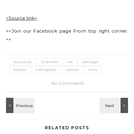
>Source link>
>>Join our Facebook page From top right corner.
<<
accurately
Chamath
cos
latestage
Market
Palihapitiya
reprice
Years
No Comments
RELATED POSTS