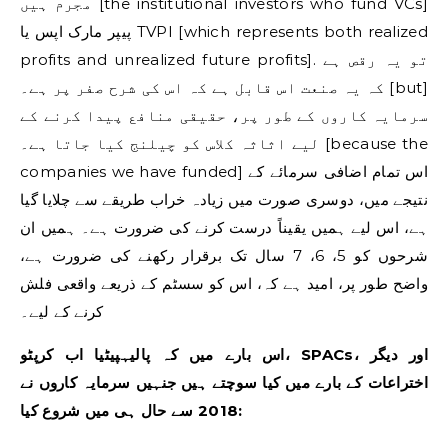
مجرم ہیں [the institutional investors who fund VCs]
پیپر مارک اپس یا TVPI [which represents both realized
profits and unrealized future profits]. تو یہ رقص ہے
کہ یہ صنعت اس قابل ہے کہ اس کی شرح صفر پر ہے۔ [but]
سرمایہ کاروں کے طور پر، حقیقی منافع پیدا کرنے کے
لیے اثاثہ کلاس کو چیلنج کیا جاتا ہے۔ [because the
companies we have funded] اس تمام اضافی سرمائے کے
نتیجے میں، دوسری صورت میں زیادہ خراب طریقے سے چلایا گیا
ہے، اس لیے ہمیں یقیناً درست کرنے کی ضرورت ہے۔ ہمیں ان
شرحوں کو 5، 6، 7 سال تک برقرار رکھنے کی ضرورت ہے،
واضح طور پر، امید ہے کہ، اس کو سسٹم کے ذریعے واقعی فلش
کرنے کے لیے۔
اس بارے میں کہ پالیہپیٹیا اب کرپٹو، SPACs، اور دیگر
اختراعات کے بارے میں کیا سوچتے ہیں جنہیں سرمایہ کاروں نے
2018 سے حال ہی میں شروع کیا: