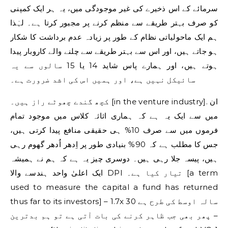
سرمائے کے اس ذخیرے کی غیر موجودگی میں، یہ ہر ایک کمپنی
کو صرف بہتر طریقے سے منظم کرنے پر مجبور کرتا ہے۔ لہٰذا
ہم ایک ماحولیاتی نظام کے طور پر زیادہ عدم برداشت کا شکار
ہو جاتے ہیں، اور اس سے بہتر طریقے سے چلنے والے کاروبار پیدا
ہوتے ہیں، اور ہمارے پاس شاید 14 یا 15 سالوں سے یہ
سائیکل نہیں ہے، اور ہمیں اس کی اشد ضرورت ہے۔
کچھ گندے چھوٹے راز ہیں۔ [in the venture industry]. ان
میں سے ایک یہ ہے کہ ہماری اثاثہ کلاس میں موجود تمام
فرموں میں سے صرف 10% ہی حقیقی منافع پیدا کرتی ہیں،
جس کا مطلب ہے کہ 90% بنیادی طور پر اِدھر اُدھر گھوم رہی
ہیں، پیسہ جلا رہی ہیں۔ دوسری چیز یہ ہے کہ ہم نے ہمیشہ
ایک اعلیٰ واحد ہندسے والا DPI تیار کیا ہے۔ [a term
used to measure the capital a fund has returned
thus far to its investors] – 1.7x 30 سالہ اوسط کی طرح ہے
– پھر بھی جب ظاہر کرنے کی بات آتی ہے تو ہم بدترین