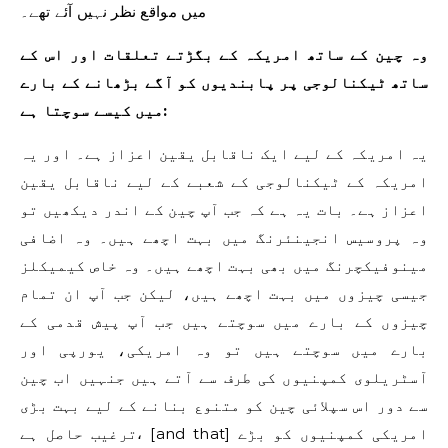
میں مواقع نظر نہیں آئے تھے۔
وہ چین کے ساتھ امریکہ کے بگڑتے تعلقات اور اس کے
ساتھ ٹیکنالوجی پر پابندیوں کو آگے بڑھانے کے بارے
میں کیسے سوچتا ہے:
یہ امریکہ کے لیے ایک ناقابل یقین اعزاز ہے۔ اور یہ
امریکہ کے ٹیکنالوجی کے شعبے کے لیے ناقابل یقین
اعزاز ہے۔ بات یہ ہے کہ جب آپ چین کے اندر دیکھیں تو
وہ پروسیس انجینئرنگ میں بہت اچھے ہیں۔ وہ اضافی
مینوفیکچرنگ میں بھی بہت اچھے ہیں۔ وہ خاص کیمیکلز
جیسی چیزوں میں بہت اچھے ہیں، لیکن جب آپ ان تمام
چیزوں کے بارے میں سوچتے ہیں جب آپ پیش قدمی کے
بارے میں سوچتے ہیں تو وہ امریکی، یورپی اور
آسٹریلوی کمپنیوں کی طرف سے آتے ہیں جنہیں اب چین
سے دور اس سپلائی چین کو متنوع بنانے کے لیے بہت بڑی
ترغیب حاصل ہے، [and that] امریکی کمپنیوں کو بڑے