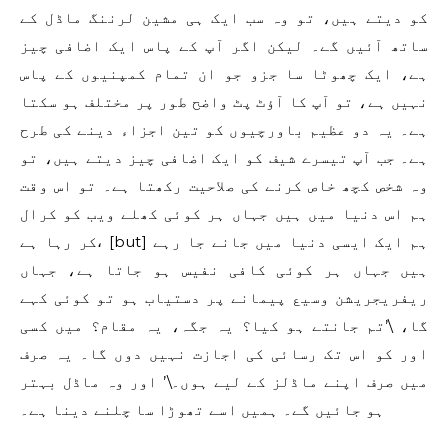
کو دیتے ہیں، تو وہ سب ایک ہی مشین لرننگ ماڈل کے
ساتھ آئیں گے۔ لیکن اگر آپ کے پاس ایک اضافی چیز
ہے، ایک چھوٹا سا جزو جو ان تمام کمپنیوں کے پاس
نہیں ہے، تو آپ کا آؤٹ پٹ واضح طور پر مختلف ہو سکتا
ہے۔ یہ دو عظیم باورچیوں کو تین اجزاء دینے کی طرح
ہے۔ جب آپ تیسرے شیف کو ایک اضافی چیز دیتے ہیں، تو
وہ شخص کچھ خاص کرنے کی صلاحیت رکھتا ہے۔ تو اس وقت
ہم اس دنیا میں ہیں جہاں ہر کوئی کھلے ویب کو کرال
کر رہا ہے، [but] ہم ایک ایسی دنیا میں جانے جا رہے
ہیں جہاں ہر کوئی کافی نفیس ہو جاتا ہے، جہاں
ریفریجریشن وسیع پیمانے پر دستیاب ہو تو کوئی کہے
گا، \’تم جانتے ہو کیا؟ یہ جگہ، یہ مقام؟ میں کسی
اور کو اس تک رسائی کی اجازت نہیں دوں گا۔ یہ صرف
میں صرف اپنے ماڈلز کے لیے ہوں۔\’ اور وہ ماڈل بہتر
ہو جائیں گے۔ ہمیں اسے تھوڑا سا چلنے دینا ہے۔