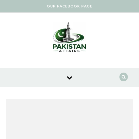
Skip to content
OUR FACEBOOK PAGE