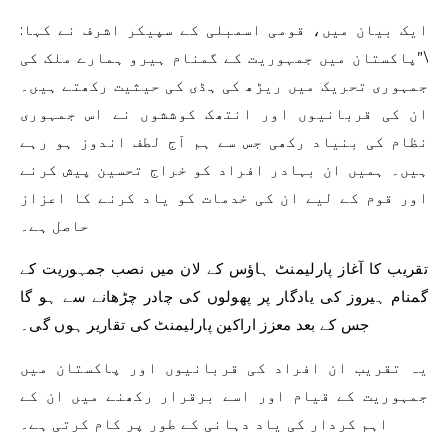
ایک بیان میں، قومی اسمبلی کے سپیکر اشرف نے کہا:
\”پاکستان میں جمہوریت کے گمنام ہیرو ہمارے ملک کی
جمہوری تحریک میں ریڑھ کی ہڈی کی حیثیت رکھتے ہیں۔
ان کی قربانیوں اور انتھک کوششوں نے اس جمہوری
نظام کی بنیاد رکھی جس سے ہم آج لطف اندوز ہو رہے
ہیں۔ ہمیں ان بہادر افراد کو خراج تحسین پیش کرنے
اور قوم کے لیے ان کی خدمات کو یاد کرنے کا اعزاز
حاصل ہے۔
تقریب کا آغاز پارلیمنٹ ہاؤس کے لان میں نصب جمہوریت کے
گمنام ہیروز کی یادگار پر پھولوں کی چادر چڑھانے سے ہو گا
جس کے بعد معزز اراکین پارلیمنٹ کی تقاریر ہوں گی۔
یہ تقریب ان افراد کی قربانیوں اور پاکستان میں
جمہوریت کے قیام اور اسے برقرار رکھنے میں ان کے
اہم کردار کی یاد دہانی کے طور پر کام کرتی ہے۔