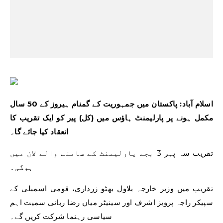
اسلام آباد: پاکستان میں جمہوریت کے گمنام ہیروز کے 50 سال
مکمل ہونے پر پارلیمنٹ ہاؤس میں (کل) پیر کو ایک تقریب کا
انعقاد کیا جائے گا۔
تقریب سہ پہر 3 بجے پارلیمنٹ کے سامنے والے لان میں
ہوگی۔
تقریب میں وزیر خارجہ بلاول بھٹو زرداری، قومی اسمبلی کے
سپیکر راجہ پرویز اشرف اور سینیٹر میاں رضا ربانی سمیت اہم
سیاسی رہنما شرکت کریں گے۔