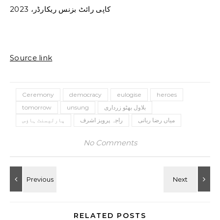
کاپی رائٹ بزنس ریکارڈر، 2023
Source link
Ceremony
democracy
eulogise
heroes
بلاول بھٹو زرداری
unsung
tomorrow
میاں رضا ربانی
راجہ پرویز اشرف
پارلیمنٹ ہاؤس
No Comments
RELATED POSTS