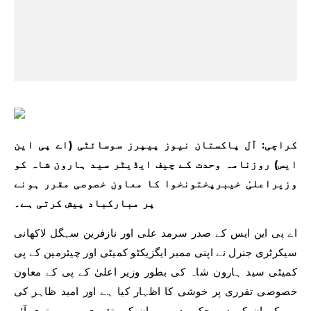
کراچی: آل پاکستان نیوز پیپرز سوسائٹی (اے پی این
ایس) روزنامہ وحدت کے چیف ایڈیٹر سید ہارون شاہ کو
وزیراعلیٰ خیبرپختونخوا کا معاون خصوصی مقرر ہونے
پر مبارکباد پیش کرتی ہے۔
اے پی این ایس کے صدر سرمد علی اور نازفرین سہگل لاکھانی
سیکرٹری جنرل نے اپنی ممبر ایگزیکٹو کمیٹی اور چیئرمین کے پی
کمیٹی سید ہارون شاہ کی بطور وزیر اعلیٰ کے پی کے معاون
خصوصی تقرری پر خوشی کا اظہار کیا ہے اور امید ظاہر کی
ہے کہ ان کے دور حکومت میں ان کی تقرری میں بہتری آئے