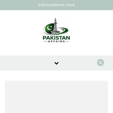
Skip to content
OUR FACEBOOK PAGE