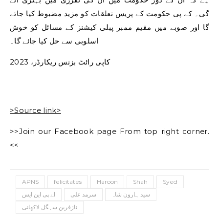
گی۔ کے پی حکومت کے پریس تعلقات کو مزید مضبوط کیا جائے
گا اور صوبے میں مقیم ممبر پبلی کیشنز کے مسائل کو خوش
اسلوبی سے حل کیا جائے گا۔
کاپی رائٹ بزنس ریکارڈر، 2023
>Source link>
>>Join our Facebook page From top right corner.
<<
APNS
felicitates
Haroon
Shah
Syed
سید ہارون شاہ
سرمد علی
اے پی این ایس
نازفرین سہگل لاکھانی