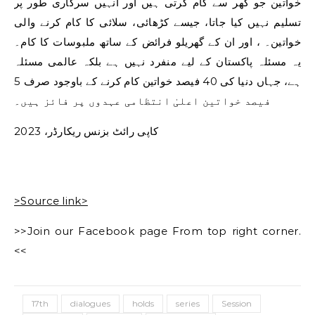
خواتین جو گھر سے کام کرتی ہیں اور انہیں سرکاری طور پر
تسلیم نہیں کیا جاتا، جیسے کڑھائی، سلائی کا کام کرنے والی
خواتین۔ ، اور ان کے گھریلو فرائض کے ساتھ ملبوسات کا کام۔
یہ مسئلہ پاکستان کے لیے منفرد نہیں ہے بلکہ عالمی مسئلہ
ہے، جہاں دنیا کی 40 فیصد خواتین کام کرنے کے باوجود صرف 5
فیصد خواتین اعلیٰ انتظامی عہدوں پر فائز ہیں۔
کاپی رائٹ بزنس ریکارڈر، 2023
>Source link>
>>Join our Facebook page From top right corner.
<<
17th
dialogues
holds
series
Session