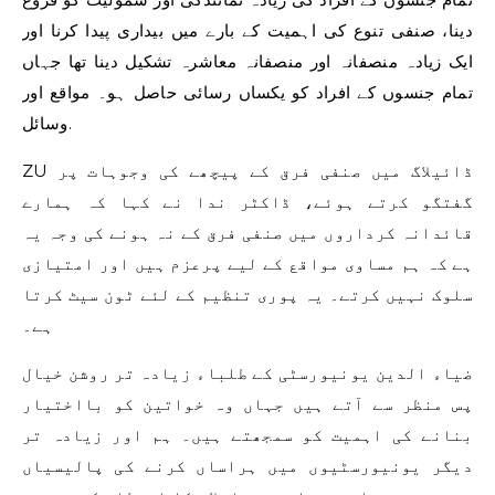
دینا، صنفی تنوع کی اہمیت کے بارے میں بیداری پیدا کرنا اور
ایک زیادہ منصفانہ اور منصفانہ معاشرہ تشکیل دینا تھا جہاں
تمام جنسوں کے افراد کو یکساں رسائی حاصل ہو۔ مواقع اور
وسائل.
ZU ڈائیلاگ میں صنفی فرق کے پیچھے کی وجوہات پر
گفتگو کرتے ہوئے، ڈاکٹر ندا نے کہا کہ ہمارے
قائدانہ کرداروں میں صنفی فرق کے نہ ہونے کی وجہ یہ
ہے کہ ہم مساوی مواقع کے لیے پرعزم ہیں اور امتیازی
سلوک نہیں کرتے۔ یہ پوری تنظیم کے لئے ٹون سیٹ کرتا
ہے۔
ضیاء الدین یونیورسٹی کے طلباء زیادہ تر روشن خیال
پس منظر سے آتے ہیں جہاں وہ خواتین کو بااختیار
بنانے کی اہمیت کو سمجھتے ہیں۔ ہم اور زیادہ تر
دیگر یونیورسٹیوں میں ہراساں کرنے کی پالیسیاں