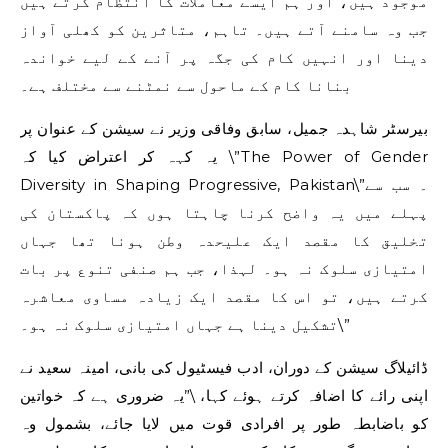
موجود ہیں، اور ہم ایسے معاملات کا انتظام کرتے ہیں
جب وہ سامنے آتے ہیں۔ تاہم، متاثرین کو کھلی آواز
دینا اور انہیں کام کی جگہ پر آنے کے لیے خواندہ
بنانا کام کے ماحول سے نمٹنے سے مختلف ہے۔
بیرسٹر شاہدہ جمیل، سابق وفاقی وزیر نے سیشن کے عنوان پر
یہ کہہ کر اعتراض کیا کہ \”The Power of Gender
Diversity in Shaping Progressive, Pakistan\”۔ سب سے
پہلے میں یہ واضح کرنا چاہتا ہوں کہ پاکستان کی
تخلیق کا مقصد ایک علیحدہ وطن ہونا تھا جہاں
امتیازی سلوک نہ ہو۔ لہذا، جب ہم صنفی تنوع پر بات
کرتے ہیں، تو اس کا مقصد ایک زیادہ مساوی معاشرہ
تشکیل دینا ہے جہاں امتیازی سلوک نہ ہو۔\”
ڈائیلاگ سیشن کے دوران، ادب فیسٹیول کی بانی، امینہ سعید نے
اپنی رائے کا اضافہ کرتے ہوئے کہا، \”یہ ضروری ہے کہ خواتین
کو باضابطہ طور پر افرادی قوت میں لایا جائے، بشمول وہ