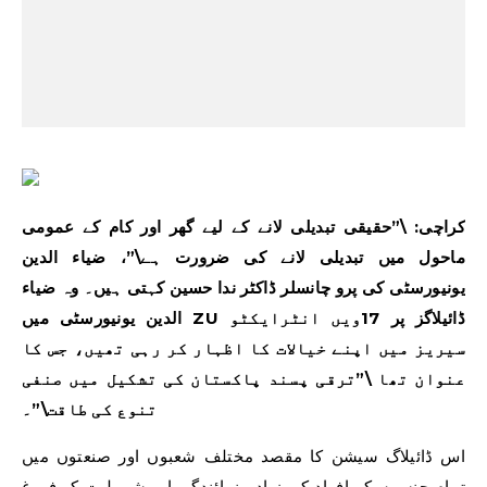
کراچی: \”حقیقی تبدیلی لانے کے لیے گھر اور کام کے عمومی
ماحول میں تبدیلی لانے کی ضرورت ہے\”، ضیاء الدین
یونیورسٹی کی پرو چانسلر ڈاکٹر ندا حسین کہتی ہیں۔ وہ ضیاء
الدین یونیورسٹی میں ZU ڈائیلاگز پر 17ویں انٹرایکٹو
سیریز میں اپنے خیالات کا اظہار کر رہی تھیں، جس کا
عنوان تھا \”ترقی پسند پاکستان کی تشکیل میں صنفی
تنوع کی طاقت\”۔
اس ڈائیلاگ سیشن کا مقصد مختلف شعبوں اور صنعتوں میں
تمام جنسوں کے افراد کی زیادہ نمائندگی اور شمولیت کو فروغ