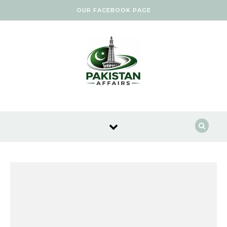
Skip to content
OUR FACEBOOK PAGE