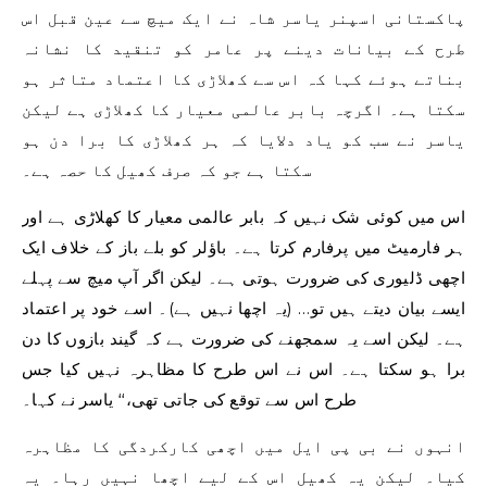
پاکستانی اسپنر یاسر شاہ نے ایک میچ سے عین قبل اس
طرح کے بیانات دینے پر عامر کو تنقید کا نشانہ
بناتے ہوئے کہا کہ اس سے کھلاڑی کا اعتماد متاثر ہو
سکتا ہے۔ اگرچہ بابر عالمی معیار کا کھلاڑی ہے لیکن
یاسر نے سب کو یاد دلایا کہ ہر کھلاڑی کا برا دن ہو
سکتا ہے جو کہ صرف کھیل کا حصہ ہے۔
اس میں کوئی شک نہیں کہ بابر عالمی معیار کا کھلاڑی ہے اور
ہر فارمیٹ میں پرفارم کرتا ہے۔ باؤلر کو بلے باز کے خلاف ایک
اچھی ڈلیوری کی ضرورت ہوتی ہے۔ لیکن اگر آپ میچ سے پہلے
ایسے بیان دیتے ہیں تو… (یہ اچھا نہیں ہے)۔ اسے خود پر اعتماد
ہے۔ لیکن اسے یہ سمجھنے کی ضرورت ہے کہ گیند بازوں کا دن
برا ہو سکتا ہے۔ اس نے اس طرح کا مظاہرہ نہیں کیا جس
طرح اس سے توقع کی جاتی تھی،‘‘ یاسر نے کہا۔
انہوں نے بی پی ایل میں اچھی کارکردگی کا مظاہرہ
کیا۔ لیکن یہ کھیل اس کے لیے اچھا نہیں رہا۔ یہ