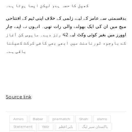
کھیل کا حصہ ہے، لیکن ایسا ہوتا ہے۔
بدقسمتی سے عامر کے لیے، زلمی کے خلاف اپنی ٹیم کے افتتاحی
میچ میں ان کی ایک بھولنے والی رات تھی۔ انہوں نے اپنے چار
اوورز میں بغیر کوئی وکٹ لیے 42 رنز دیے۔ مایوس کن آغاز
کے باوجود ٹورنامنٹ میں ابھی بھی کافی کرکٹ کھیلنا
باقی ہے۔
Source link
Amirs
Babar
prematch
Shah
slams
پاکستان سپر لیگ
بابر اعظم
Yasir
Statement