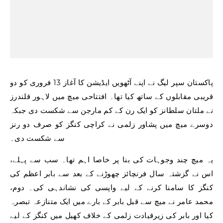
پاکستان سپر لیگ نے اپنے آٹھویں ایڈیشن کا آغاز 13 فروری کو دو
قریبی مقابلوں کے ساتھ کیا تھا۔ افتتاحی میچ میں لاہور قلندرز
نے ملتان سلطانز کو ایک رن کے کم مارجن سے شکست دی جبکہ
دوسرے میچ میں پشاور زلمی نے کراچی کنگز کو صرف دو رنز
سے شکست دی۔
یہ میچ چند وجوہات کی بنا پر خاصا اہم تھا۔ سب سے پہلے،
اس نے گزشتہ سال فرنچائز چھوڑنے کے بعد سے بابر اعظم کی
کنگز کا سامنا کرنے کے لیے واپسی کی نشاندہی کی۔ دوم،
محمد عامر نے میچ سے قبل بابر کے بارے میں ایک متنازعہ تبصرہ
کیا اور بابر کی زیرقیادت زلمی کے خلاف کھیل میں کنگز کے لیے