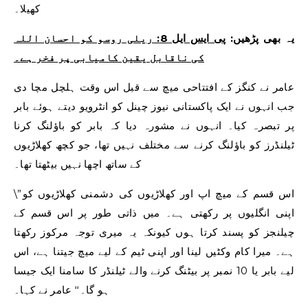
کھیلا۔
یہ بھی پڑھیں:
پی ایس ایل 8: ریلی روسو کو احسان اللہ
کی ناقابل یقین کامیابی پر فخر ہے۔
عامر نے کنگز کے افتتاحی میچ سے قبل اس وقت ہلچل مچا دی
جب انہوں نے ایک پاکستانی نیوز چینل کو انٹرویو دیتے ہوئے بابر
پر تبصرہ کیا۔ انہوں نے مشورہ دیا کہ بابر کو باؤلنگ کرنا
ٹیلنڈرز کو باؤلنگ کرنے سے مختلف نہیں تھا، جو کچھ کھلاڑیوں
کے ساتھ اچھا نہیں بیٹھتا تھا۔
\”اس قسم کے میچ اپ اور کھلاڑیوں کی دشمنی کھلاڑیوں کو
اپنی انگلیوں پر رکھتی ہے۔ میں ذاتی طور پر اس قسم کے
چیلنجز کو پسند کرتا ہوں کیونکہ یہ میری توجہ مرکوز رکھتا
ہے۔ میرا کام وکٹیں لینا اور اپنی ٹیم کے لیے میچ جیتنا ہے، اس
لیے بابر یا 10 نمبر پر بیٹنگ کرنے والے ٹیلنڈر کا سامنا ایک جیسا
ہو گا۔‘‘ عامر نے کہا۔