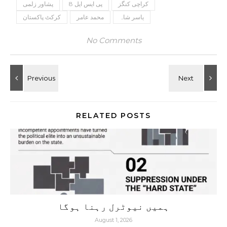
کراچی کنگز
پی ایس ایل 8
پشاور زلمی
یاسر شاہ
محمد عامر
کرکٹ پاکستان
No Comments
RELATED POSTS
ہمیں نیوٹرل رہنا ہوگا
August 1, 2026