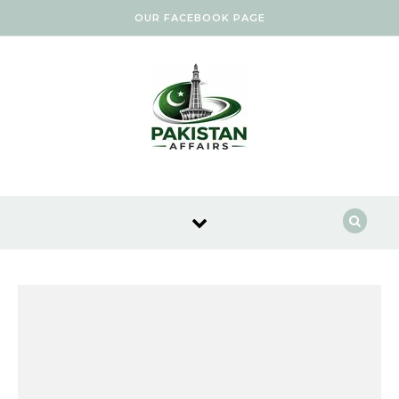
Skip to content
OUR FACEBOOK PAGE