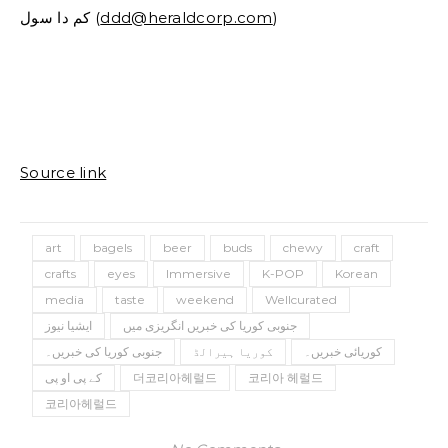
)
ddd@heraldcorp.com
کم دا سول (
Source link
art
bagels
beer
buds
chewy
craft
crafts
eyes
Immersive
K-POP
Korean
media
taste
weekend
Wellcurated
جنوبی کوریا کی خبریں انگریزی میں
ایشیا نیوز
کوریائی خبریں۔
کوریا ہیرالڈ
جنوبی کوریا کی خبریں۔
코리아 헤럴드
더코리아헤럴드
کے پی او پی
코리아헤럴드