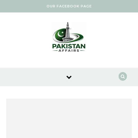
Skip to content
OUR FACEBOOK PAGE