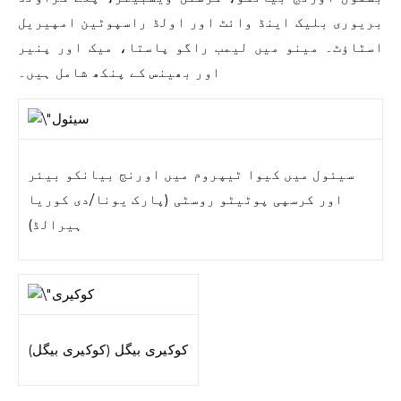
بریوری بلیک اینڈ وائٹ اور اولڈ راسپوٹین امپیریل
اسٹاؤٹ۔ مینو میں لیمب راگو پاستا، میک اور پنیر
اور بھینس کے پنکھ شامل ہیں۔
سیئول میں کیوا ٹیپروم میں اورنج بیانکو بیئر
اور کرسپی پوٹیٹو روسٹی (پارک یونا/دی کوریا
ہیرالڈ)
کوکیری بیگل (کوکیری بیگل)