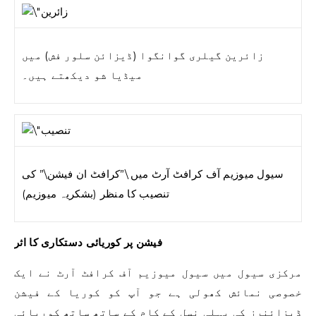
زائرین گیلری گوانگوا (ڈیزائن سلور فش) میں
میڈیا شو دیکھتے ہیں۔
سیول میوزیم آف کرافٹ آرٹ میں \”کرافٹ ان فیشن\” کی
تنصیب کا منظر (بشکریہ میوزیم)
فیشن پر کوریائی دستکاری کا اثر
مرکزی سیول میں سیول میوزیم آف کرافٹ آرٹ نے ایک
خصوصی نمائش کھولی ہے جو آپ کو کوریا کے فیشن
ڈیزائنرز کی پہلی نسل کے کام کے ساتھ ساتھ کوریائی