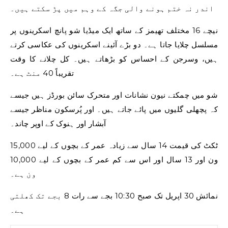
اندر نہ ختم ہونے والی جگہ کے وہم میں پڑ سکتے ہیں۔
نیچے 16 مختلف تھیمز کے ساتھ ایک میڈیا شو پانچ اسکرینوں پر
مسلسل چلایا جاتا ہے۔ دو بڑے آئینے اسکرینوں کی عکاسی کرتے
ہیں، وسرجن کے احساس کو بڑھاتے ہیں۔ کل چلانے کا وقت
تقریباً 40 منٹ ہے۔
شو میں چمکتے نیون نشانات اور متحرک سائن بورڈز ہیں جیسے
کہ پچھلی گلیوں میں پائے جاتے ہیں۔ اور پُرسکون مناظر جیسے
آبشار اور ہنوک کے اوپر چاند۔
ٹکٹ کی قیمت 14 سال سے زیادہ عمر کے بچوں کے لیے 15,000
ون اور 13 سال اور اس سے کم عمر کے بچوں کے لیے 10,000
ون ہے۔
نمائش 30 اپریل تک صبح 10:30 بجے سے رات 8 بجے تک کھلتی
ہے۔