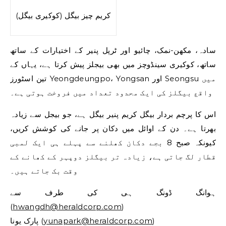
کریم چیز بیگل (کوکیری بیگل)
سادہ، مکھن-نمک، چائیو اور ٹرپل پنیر کے اختیارات کے ساتھ
ساتھ، کوکیری سینڈوچز میں بھی بیجلز پیش کرتا ہے، یہاں کے
تین اسٹورز Yeongdeungpo، Yongsan اور Seongsu میں
واقع بیگلز کی ایک محدود تعداد میں فروخت ہوتی ہے۔
اس کا پرچم بردار بیگل کریم پنیر بیگل ہے، جو بیجل سے زیادہ
بھرتا ہے۔ دن کے اوائل میں دکان پر جانے کی کوشش کریں،
کیونکہ صبح 8 بجے دکان کھلنے سے پہلے ہی ایک لمبی
قطار لگ جاتی ہے، زیادہ تر بیگلز دوپہر کے کھانے کے
وقت بک جاتے ہیں۔
ہوانگ ڈونگ ہی کی طرف سے
(
hwangdh@heraldcorp.com
)
)
yunapark@heraldcorp.com
پارک یونا (