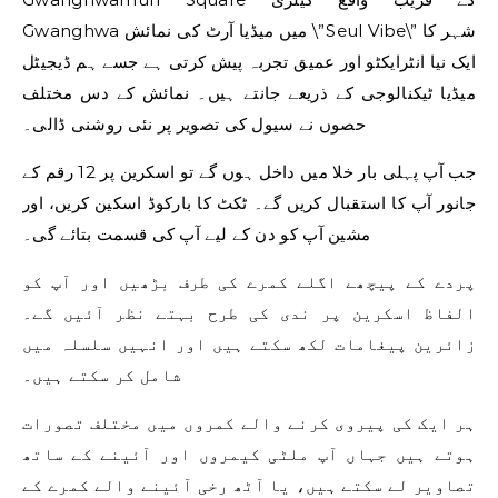
Gwanghwa میں میڈیا آرٹ کی نمائش \”Seul Vibe\” شہر کا
ایک نیا انٹرایکٹو اور عمیق تجربہ پیش کرتی ہے جسے ہم ڈیجیٹل
میڈیا ٹیکنالوجی کے ذریعے جانتے ہیں۔ نمائش کے دس مختلف
حصوں نے سیول کی تصویر پر نئی روشنی ڈالی۔
جب آپ پہلی بار خلا میں داخل ہوں گے تو اسکرین پر 12 رقم کے
جانور آپ کا استقبال کریں گے۔ ٹکٹ کا بارکوڈ اسکین کریں، اور
مشین آپ کو دن کے لیے آپ کی قسمت بتائے گی۔
پردے کے پیچھے اگلے کمرے کی طرف بڑھیں اور آپ کو
الفاظ اسکرین پر ندی کی طرح بہتے نظر آئیں گے۔
زائرین پیغامات لکھ سکتے ہیں اور انہیں سلسلہ میں
شامل کر سکتے ہیں۔
ہر ایک کی پیروی کرنے والے کمروں میں مختلف تصورات
ہوتے ہیں جہاں آپ ملٹی کیمروں اور آئینے کے ساتھ
تصاویر لے سکتے ہیں، یا آٹھ رخی آئینے والے کمرے کے