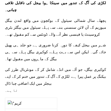
لکڑی کی آگ کے تندور میں سینکا ہوا بیجل کی ناقابل تلافی
چبانی۔
پچھلے سال شمالی سیئول کے بوکچون میں واقع لندن بیگل
میوزیم کے آن لائن سنسنی بننے سے پہلے سیئول میں بیگلز بٹری
کروسینٹ یا فینسی نظر آنے والے ڈونٹس سے کم مقبول تھے۔
شہر میں بیجل کیفے کا دورہ کرنا ضروری ہے جو جلد ہی پھیل
جائے گی۔ لیکن اس سے بہت پہلے، کوکیری بیگل پہلے سے ہی
بیگل کے ماہروں میں مقبول تھا۔
کوکیری بیگل، جو آٹے میں انڈے شامل کر کے مونٹریال طرز کی
بیکنگ پر عمل پیرا ہے، لکڑی کے آگ کے تندور میں ختم کر کے اپنے
بیجلز میں ایک اضافی چبا ڈال
تا ہے۔