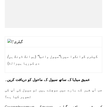
گیلری گوانگوا میں \”سیول وائب\” (ہوانگ ڈونگ ہی/
دی کوریا ہیرالڈ)
عمیق میڈیا کے ساتھ سیول کے ماحول کو دریافت کریں۔
جب آپ شہر کے بارے میں سوچتے ہیں تو سیول کی آپ کی
تصویر کیا ہے؟
Gwanghwamun Square کے قریب واقع گیلری