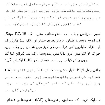
اسٹال کے لیے زیادہ مرکزی حیثیت حاصل تھی، حالانکہ
ہندوستان کی جانب سے مزید یورپی اور امریکی لڑاکا
طیاروں پر غور شروع کرنے کے بعد روس نے ایک دہائی
تک بنگلورو میں لڑاکا طیارہ نہیں لایا ہے۔
بوئنگ F/A-18 سپر ہارنٹس پہلے ہی ہندوستانی بحریہ کے
دوسرے طیارہ بردار بحری جہاز اور لاک ہیڈ مارٹن کے F-21 کے
لیے لڑاکا طیاروں کی فراہمی کی دوڑ میں شامل ہو چکے ہیں،
جو کہ 2019 میں ایرو انڈیا میں ہندوستان کے لیے ڈیزائن کیا گیا
ایک اپ گریڈ F-16، بھی پیش کیا جا رہا ہے۔ فضائیہ کو.
114 ملٹی رول لڑاکا طیارے خریدنے کے لیے 20 بلین ڈالر کی
فضائیہ کی تجویز پانچ سالوں سے زیر التوا ہے، جس پر
چین اور پاکستان کے ساتھ کشیدگی کی وجہ سے توجہ
مرکوز کی گئی ہے۔
ہندوستانی فضائیہ (IAF) کے ایک ذریعہ کے مطابق، ہندوستان