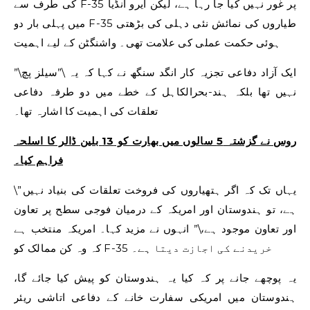
کی طرف سے F-35 پر غور نہیں کیا جا رہا ہے، لیکن ایرو انڈیا
میں پہلی بار دو F-35 طیاروں کی نمائش نئی دہلی کی بڑھتی
ہوئی حکمت عملی کی علامت تھی۔ واشنگٹن کے لیے اہمیت
ایک آزاد دفاعی تجزیہ کار انگد سنگھ نے کہا کہ یہ \”سیلز پچ\”
نہیں تھا بلکہ ہند-بحرالکاہل کے خطے میں دو طرفہ دفاعی
تعلقات کی اہمیت کا اشارہ تھا۔
روس نے گزشتہ 5 سالوں میں بھارت کو 13 بلین ڈالر کا اسلحہ
فراہم کیا۔
\”یہاں تک کہ اگر ہتھیاروں کی فروخت تعلقات کی بنیاد نہیں
ہے، تو ہندوستان اور امریکہ کے درمیان فوجی سطح پر تعاون
اور تعاون موجود ہے،\” انہوں نے مزید کہا۔ امریکہ منتخب ہے
کہ وہ کن ممالک کو F-35 خریدنے کی اجازت دیتا ہے۔
یہ پوچھے جانے پر کہ کیا یہ ہندوستان کو پیش کیا جائے گا،
ہندوستان میں امریکی سفارت خانے کے دفاعی اتاشی ریئر