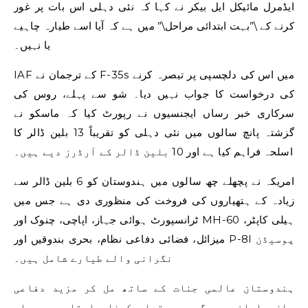
ایڈمرل مائیکل ایل بیکر نے کہا کہ نئی دہلی اس بات پر غور
کرنے کے \”بہت ابتدائی مراحل\” میں ہے کہ آیا اسے طیارہ چاہیے
یا نہیں۔
IAF کے ترجمان نے F-35s میں اس کی دلچسپی پر تبصرہ کرنے
کی درخواست کا جواب نہیں دیا۔ شو سے پہلے، روس کی
سرکاری خبر رساں ایجنسیوں نے رپورٹ کیا کہ ماسکو نے
گزشتہ پانچ سالوں میں نئی ​​دہلی کو تقریباً 13 بلین ڈالر کا
اسلحہ فراہم کیا ہے اور 10 بلین ڈالر کے آرڈرز دیے ہیں۔
امریکہ نے پچھلے چھ سالوں میں ہندوستان کو 6 بلین ڈالر سے
زیادہ کے ہتھیاروں کی فروخت کی منظوری دی ہے جس میں
ٹرانسپورٹ ہوائی جہاز، اپاچی، چنوک اور MH-60 ہیلی کاپٹر،
میزائل، فضائی دفاعی نظام، بحری بندوقیں اور P-8I پوسیڈن
نگرانی والے طیارے شامل ہیں۔
ہندوستان عالمی جنات کے ساتھ مل کر مزید دفاعی
سازوسامان بھی گھر پر تیار کرنا چاہتا ہے، پہلے