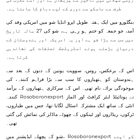
طرف سے ماسکو سے دوری کے لیے دباؤ کا سامنا ہے۔
بنگلورو میں ایک ہفتہ طویل ایرو انڈیا شو میں امریکی وفد کی
آمد، جو جمعہ کو ختم ہو رہی ہے، شو کی 27 سالہ تاریخ
میں سب سے بڑا شو ہے اور یہ امریکہ اور ہندوستان کے
درمیان بڑھتے ہوئے اسٹریٹجک تعلقات کی نشاندہی
کرتا ہے۔
اس کے برعکس، روس، سوویت یونین کے دنوں کے بعد سے
ہندوستان کو ہتھیاروں کا سب سے بڑا فراہم کنندہ، کی
موجودگی برائے نام تھی۔ اس کے سرکاری ہتھیاروں کے برآمد
کنندہ Rosoboronexport نے یونائیٹڈ ایئر کرافٹ اور الماز
انٹی کے ساتھ ایک مشترکہ اسٹال لگایا تھا، جس میں طیاروں،
ٹرکوں، ریڈاروں اور ٹینکوں کے چھوٹے ماڈلز کی نمائش کی گئی
تھی۔
شو کے پچھلے ایڈیشنز میں، Rosoboronexport کو اپنے