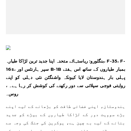
بنگلورو: ریاستہائے متحدہ اپنا جدید ترین لڑاکا طیارہ، F-35، F-
16s، سپر ہارنٹس اور B-1B بمبار طیاروں کے ساتھ اس ہفتے
پہلی بار ہندوستان لایا کیونکہ واشنگٹن نئی دہلی کو اپنے
روایتی فوجی سپلائی سے دور رکھنے کی کوشش کر رہا ہے۔ ،
روس۔
ہندوستان، اپنی فضائی طاقت کو بڑھانے کے لیے اپنے
بڑے سوویت دور کے لڑاکا طیاروں کے بیڑے کو جدید
بنانے کے لیے بے چین ہے، یوکرین کی جنگ کی وجہ سے
روسی سپلائی میں تاخیر سے پریشان ہے اور اسے مغرب کی