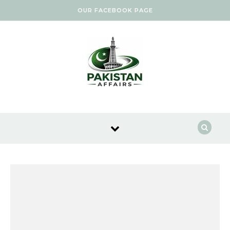
Skip to content
OUR FACEBOOK PAGE