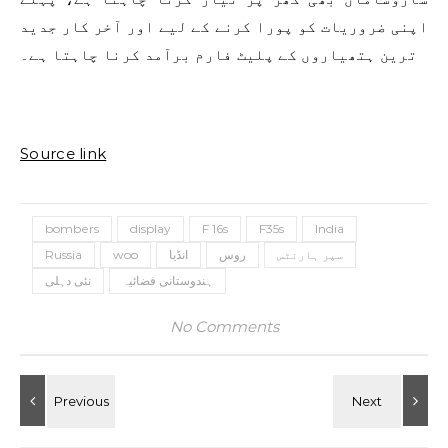
اپنی ضروریات کو پورا کرنے کے لیے اور آخر کار جدید
ترین ہتھیاروں کے پلیٹ فارم برآمد کرنا چاہتا ہے۔
Source link
bombers
display
F 16s
F35s
India
سپر ہارنٹس
روس
انڈیا
woo
Russia
ہندوستانی فضائیہ
نئی دہلی
No Comments