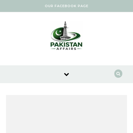
Skip to content
OUR FACEBOOK PAGE