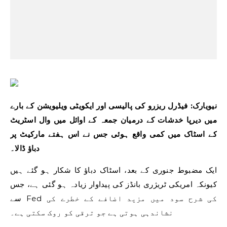
نیویارک: فیڈرل ریزرو کی پالیسی اور ایکویٹی ویلیویشن کے بارے
میں دیرپا خدشات کے درمیان جمعہ کے اوائل میں وال اسٹریٹ
کے اسٹاک میں کمی واقع ہوئی جس نے اس ہفتے مارکیٹ پر
دباؤ ڈالا۔
ایک مضبوط جنوری کے بعد، اسٹاک دباؤ کا شکار ہو گئے ہیں
کیونکہ امریکی ٹریژری بانڈز کی پیداوار زیادہ ہو گئی ہے، جس
سے Fed کی شرح سود میں مزید اضافے کے خطرے کی
نشاندہی ہوتی ہے جو ترقی کو روک سکتی ہے۔