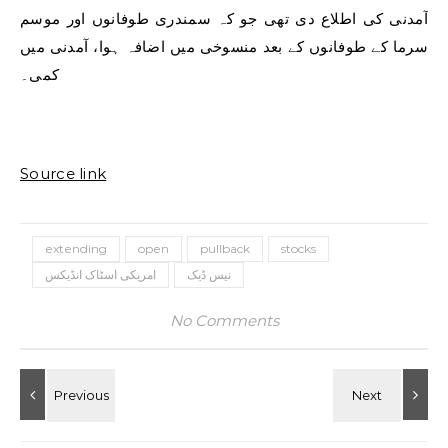
آمدنی کی اطلاع دی تھی جو کہ سمندری طوفانوں اور موسم
سرما کے طوفانوں کے بعد منسوخی میں اضافہ ہوا، آمدنی میں
کمی۔
Source link
extending
open
pullback
stocks
نیس ڈیک
امریکی اسٹاک انڈیکس
No Comments