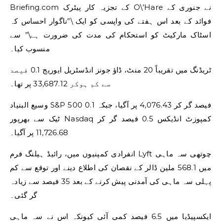
Briefing.com کے تجزیہ کار پیٹرک O\’Hare نے جنوری کے
فوائد کے بعد اس ہفتے کی واپسی کو ایک \”ناگوار احساس کہ
اسٹاک مارکیٹ کو استحکام کی مدت کی ضرورت ہے\” سے
منسوب کیا۔
ٹریڈنگ میں تقریباً 20 منٹ، ڈاؤ جونز انڈسٹریل ایوریج 0.1 فیصد
سے کم ہوکر 33,687.12 پر تھا۔
وسیع البنیاد S&P 500 0.1 فیصد گر کر 4,076.43 پر آگیا، جبکہ
ٹیک سے بھرپور Nasdaq کمپوزٹ انڈیکس 0.5 فیصد گر کر
11,726.68 پر آگیا۔
انفرادی کمپنیوں میں، رائیڈ ہیلنگ فرم Lyft چوتھی سہ ماہی
میں 568.1 ملین ڈالر کے نقصان کی اطلاع دینے اور توقع سے کم
پہلی سہ ماہی کی آمدنی پیش کرنے کے بعد 35 فیصد سے زیادہ
گر گئی۔
ایکسپیڈیا میں 6.5 فیصد کمی آئی کیونکہ اس نے سہ ماہی