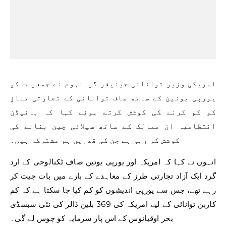
امریکی وزیر توانائی جینیفر گرانہوم نے جمعرات کو
یورپی یونین کے ساتھ صاف توانائی کے تجارتی تناؤ
کو کم کرنے کی کوشش کرتے ہوئے کہا کہ بائیڈن
انتظامیہ ان ممالک کے ساتھ سپلائی چین بنانے کی
کوشش کر رہی ہے جن کی قدریں ہم مشترکہ ہیں۔
انہوں نے کہا کہ امریکہ اور یورپی یونین صاف ٹکنالوجی کے ارد
گرد ایک آزاد تجارتی طرز کے معاہدے کے بارے میں بات چیت کر
رہے تھے، جس سے یورپی اندیشوں کو کم کیا جا سکتا ہے کہ کم
کاربن توانائی کے لیے امریکہ کی 369 بلین ڈالر کی نئی سبسڈی
بحر اوقیانوس کے اس پار سرمایہ کو چوس لے گی۔