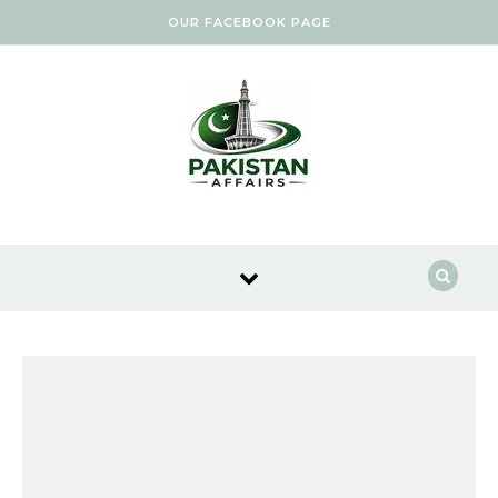
Skip to content
OUR FACEBOOK PAGE