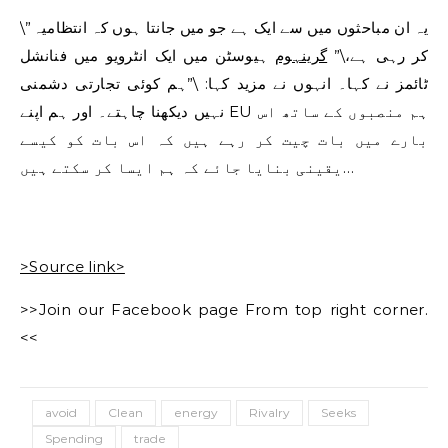
\”یہ ان مباحثوں میں سے ایک ہے جو میں جانتا ہوں کہ انتظامیہ
کر رہی ہے،\”
گرینہوم
ہیوسٹن میں ایک انٹرویو میں فنانشل
ٹائمز نے کہا۔ انہوں نے مزید کہا: \”ہم کوئی تجارتی دشمنی
نہیں دیکھنا چاہتے۔ اور ہم اپنے EU ہم منصبوں کے ساتھ اس
بارے میں بات چیت کر رہے ہیں کہ اس بات کو کیسے
یقینی بنایا جائے کہ ہم ایسا کر سکتے ہیں…
>Source link>
>>Join our Facebook page From top right corner.
<<
avoid
Clean
energy
Rivalry
Seeks
Spending
trade