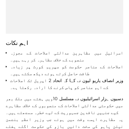
اہم نکات
اسرائیل میں مظاہرین عدالتی اصلاحات کے مجوزہ
منصوبے کے خلاف مظاہرہ کر رہے ہیں۔
اصلاحات کے عناصر حکومت کو سپریم کورٹ پر زیادہ
طاقت حاصل کرتے ہوئے دیکھ سکتے ہیں۔
وزیر انصاف یاریو لیون نے کہا کہ اتحاد 2 اپریل تک اصلاحات
کے اہم عناصر کو پاس کرنے کا ارادہ رکھتا ہے۔
دسیوں ہزار اسرائیلیوں نے مسلسل 10ویں ہفتے میں ملک بھر
میں حکومتی عدالتی اصلاحات کے منصوبوں کے خلاف مظاہرے
کیے جنہیں ناقدین جمہوریت کے لیے خطرہ سمجھتے ہیں۔
یہ مظاہرے ایسے وقت میں ہوئے جب وزیر اعظم بنجمن
نیتن یاہو کی سخت دائیں بازو کی حکومت اگلے ہفتے