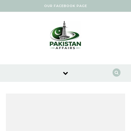
Skip to content
OUR FACEBOOK PAGE