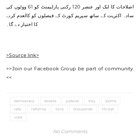
اصلاحات کا ایک اور عنصر 120 رکنی پارلیمنٹ کو 61 ووٹوں کی
سادہ اکثریت کے ساتھ سپریم کورٹ کے فیصلوں کو کالعدم کرنے
کا اختیار دے گا۔
>Source link>
>>Join our Facebook Group be part of community.
<<
democracy
Israelis
judicial
Key
looms
rally
reforms
tens
thousands
threat
vote
No Comments