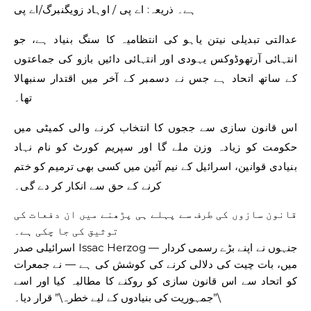
ہے۔
ذریعہ:
اے پی
/
اوہاد زویگنبرگ/اے پی
عدالتی تبدیلی نیتن یاہو کی انتظامیہ کا سنگ بنیاد ہے، جو
انتہائی آرتھوڈوکس یہودی اور انتہائی دائیں بازو کی جماعتوں
کے ساتھ اتحاد ہے جس نے دسمبر کے آخر میں اقتدار سنبھالا
تھا۔
اس قانون سازی سے ججوں کا انتخاب کرنے والی کمیٹی میں
حکومت کو زیادہ وزن ملے گا اور سپریم کورٹ کو نام نہاد
بنیادی قوانین، اسرائیل کے نیم آئین میں کسی بھی ترمیم کو ختم
کرنے کے حق سے انکار کر دے گی۔
قانون سازوں کی طرف سے پہلے ہی پڑھنے میں ان دفعات کی
توثیق کی جا چکی ہے۔
اسرائیلی صدر Issac Herzog — جنہوں نے اپنے بڑے رسمی کردار
میں، بات چیت کی دلالی کرنے کی کوشش کی ہے — نے جمعرات
کو اتحاد سے اس قانون سازی کو روکنے کا مطالبہ کیا اور اسے
\”جمہوریت کی بنیادوں کے لیے خطرہ\” قرار دیا۔