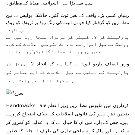
سب سے بڑا ہے – اسرائیلی میڈیا کے مطابق۔
ریلیاں کسی بڑے واقعے کے بغیر ٹوٹ گئیں، حالانکہ پولیس نے تین
مظاہرین کو گرفتار کیا جو تل ابیب کی رنگ روڈ پر ٹریفک کو روک
رہے تھے۔
پارلیمنٹ کی لاء کمیٹی کی سربراہ سمچا روٹ مین نے
ووٹنگ سے قبل اتوار سے بدھ تک حکومتی اصلاحات کے کچھ
حصوں پر روزانہ سماعت کا شیڈول بنایا ہے۔
وزیر انصاف یاریو لیون نے کہا ہے کہ اتحاد 2 اپریل کو
پارلیمنٹ کے تعطیل سے قبل اصلاحات کے اہم عناصر کو
پاس کرنے کا ارادہ رکھتا ہے۔
Handmaid\’s Tale کرداروں میں ملبوس مظاہرین وزیر اعظم
بنجمن نیتن یاہو کی قانونی اصلاحات کے خلاف احتجاج کر رہے
ہیں، جس کے بارے میں ان کا خیال ہے کہ یہ عدلیہ کو کمزور کر
سکتا ہے اور ملک کو سماجی تباہی کی طرف لے جانے کا خطرہ