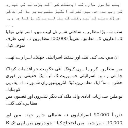
اپنے قانون سازی کے ایجنڈے کو آگے بڑھانے کی تیاری
کر رہی ہے، جس میں تفرقہ انگیز منصوبے پر مذاکرات کی
اجازت دینے کے لیے وقفے کے مطالبے سے گریز کیا جا رہا
ہے۔
سب سے بڑا مظاہرہ، ساحلی شہر تل ابیب میں، اسرائیلی میڈیا
کے اندازوں کے مطابق، تقریباً 100,000 مظاہرین نے اپنی طرف
متوجہ کیا۔
ان میں سے کئی نیلے اور سفید اسرائیلی جھنڈے لہرا رہے تھے۔
\”میں مظاہرہ کر رہا ہوں کیونکہ نئی حکومت جو اقدامات کرنا
چاہتی ہے وہ اسرائیلی جمہوریت کے لیے ایک حقیقی اور فوری
خطرہ ہے،\” ایک مظاہرین، ٹیک انٹرپرینیور ران شہور نے اے ایف پی
کو بتایا۔
نو ملین سے زیادہ آبادی والے ملک کے دیگر شہروں اور قصبوں میں
مظاہرے کیے گئے۔
تقریباً 50,000 اسرائیلیوں نے شمالی شہر حیفہ میں اور
10,000 نے بیر شیبہ میں احتجاج کیا – جو دونوں میں ابھی تک کا