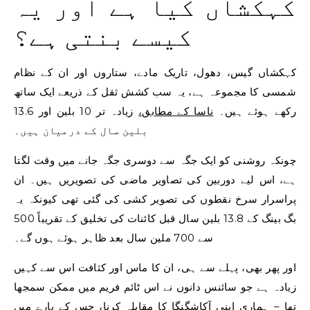
کہکشاں کیا ہے اور یہ
کیسے بنتی ہے؟
کہکشاں گیس، دھول، تاریک مادے، ستاروں اور ان کے نظام
شمسی کا مجموعہ ہے، یہ سب کشش ثقل کے ذریعے ایک ساتھ
رکھے ہوئے ہیں۔
ناسا کے مطابق،
زیادہ تر 10 بلین اور 13.6
بلین سال کے درمیان ہیں۔
چونکہ روشنی کو ایک جگہ سے دوسری جگہ جانے میں وقت لگتا
ہے، اس لیے دوربین کی تصاویر ماضی کی تصویریں ہیں۔ ان
پراسرار سرخ نقطوں کی تصویر کشی کی گئی تھی کیونکہ یہ
بگ بینگ کے 13.8 بلین سال قبل کائنات کی تخلیق کے تقریباً 500
سے 700 ملین سال بعد ظاہر ہوئے ہوں گے۔
اور پھر بھی، پہلے سے ہی، ان کا ماس اور کثافت اس سے کہیں
زیادہ ہے جو سائنس دانوں نے اس ٹائم فریم میں ممکن سمجھا
تھا – ہماری اپنی آکاشگنگا کا مقابلہ کرنا، جس کے بارے میں