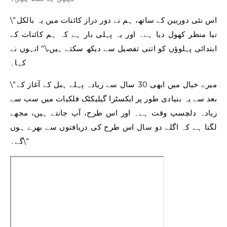
\”اس نئی دوربین کے ساتھ، ہم نے دور دراز کائنات میں یہ بالکل
نیا منظر کھول دیا ہے۔ اور یہ پہلی بار ہے کہ ہم کائنات کے
ابتدائی پہلوؤں کو اتنی تفصیل سے دیکھ سکتے ہیں،\” انہوں نے
کہا۔
\”میرے خیال میں ابھی 30 سال سے زیادہ پہلے ہبل کے آغاز کے
بعد سے یہ بنیادی طور پر ایکسٹرا گیلیکٹک فلکیات میں سب سے
زیادہ دلچسپ وقت ہے۔ اور اس طرح، آپ جانتے ہیں، مجھے
لگتا ہے کہ اگلے دو سال اس طرح کی دریافتوں سے بھرے ہوں
گے۔\”