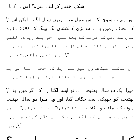
شکل اختیار کر لیتے ہیں،\” اس نے کہا۔
\”اور ہم نے سوچا کہ اس عمل میں اربوں سال لگے۔ لیکن اس
کے بجائے ہمیں یہ بہت بڑی کہکشاں بگ بینگ کے 500 ملین
سال سے بھی کم عرصے کے بعد ملی – جو بہت زیادہ لگتی
ہے، لیکن یہ کائنات کی کل عمر کا صرف تین فیصد ہے۔
یہ واقعی، واقعی تیز ہے.\”
ان ممکنہ کہکشاؤں میں سے ایک کا حجم اتنا ہی ہے
جیسا کہ ہماری آکاشگنگا کہکشاں آج کرتی ہے۔
\”میرا ایک دو سالہ بھتیجا ہے، تو ایسا لگتا ہے کہ اگر میں اپنے
بھتیجے کو جھپکی سے جگانے گیا، اور وہ میرا دو سالہ بھتیجا
ہونے کے بجائے، وہ 40 سال کا تھا،\” سوس نے کہا۔ \”یہ وہ
نہیں ہے جو آپ کو لگتا ہے کہ آپ تلاش کرنے جا رہے
ہیں۔\”