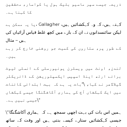
ذریعہ جیسے سپر ماسیو بلیک ہول یا کواسار، محققین
کا کہنا ہے۔
یا یہ ممکن ہے، Gallagher کہتے ہیں، کہ وہ کہکشائیں ہیں،
لیکن سائنسدانوں نے ان کے بارے میں کچھ غلط قیاس آرائیاں کی
ہیں – مثال
کے طور پر، ستاروں کی کمیت جو روشنی خارج کر رہے
ہیں۔
لندن، اونٹ میں ویسٹرن یونیورسٹی کے انسٹی ٹیوٹ
برائے ارتھ اینڈ اسپیس ایکسپلوریشن کے ڈائریکٹر
گیلاگھر نے کہا، \”بات یہ ہے کہ بہت ابتدائی کائنات
میں ایک کہکشاں آج کی ہماری آکاشگنگا جیسی کہکشاں
جیسی نہیں ہے۔\”
\”ہمیں اس بات کی بہت اچھی سمجھ ہے کہ ہماری آکاشگنگا
جیسی کہکشائیں ستارے کیسے بنتی ہیں اور وقت کے ساتھ