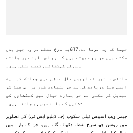
جیسا کہ یہ ہوتا ہے۔
6:17
یہ سرخ نقطے ہر وہ چیز بدل
سکتے ہیں جو ہم سوچتے ہیں کہ ہم اس بارے میں جانتے
ہیں کہ کہکشائیں کیسے بنتی ہیں۔
سائنس دانوں نے اربوں سال ماضی میں جھانک کر ایک
ایسی چیز دریافت کی ہے جو بنیادی طور پر اس چیز کو
تبدیل کر سکتی ہے جو ہمارے خیال میں کہکشاؤں کی
تشکیل کے بارے میں ہم جانتے ہیں۔
جیمز ویب اسپیس ٹیلی سکوپ (جے ڈبلیو ایس ٹی) کی تصاویر
میں روشن چھ سرخ نقطے دکھائے گئے ہیں، جن کے بارے میں
خیال کیا جاتا ہے کہ وہ دور دراز کی کہکشائیں ہیں کیونکہ وہ