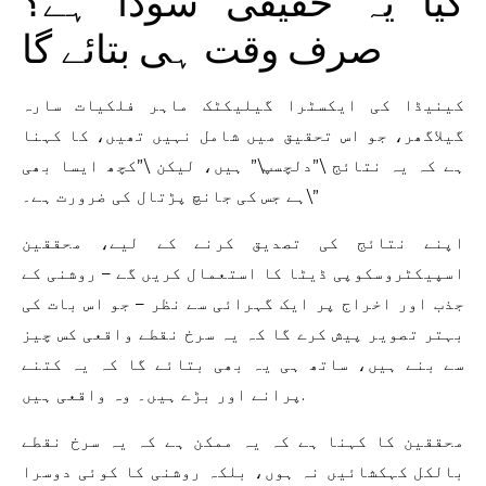
کیا یہ حقیقی سودا ہے؟
صرف وقت ہی بتائے گا
کینیڈا کی ایکسٹرا گیلیکٹک ماہر فلکیات سارہ
گیلاگھر، جو اس تحقیق میں شامل نہیں تھیں، کا کہنا
ہے کہ یہ نتائج \”دلچسپ\” ہیں، لیکن \”کچھ ایسا بھی
ہے جس کی جانچ پڑتال کی ضرورت ہے۔\”
اپنے نتائج کی تصدیق کرنے کے لیے، محققین
اسپیکٹروسکوپی ڈیٹا کا استعمال کریں گے – روشنی کے
جذب اور اخراج پر ایک گہرائی سے نظر – جو اس بات کی
بہتر تصویر پیش کرے گا کہ یہ سرخ نقطے واقعی کس چیز
سے بنے ہیں، ساتھ ہی یہ بھی بتائے گا کہ یہ کتنے
پرانے اور بڑے ہیں۔ وہ واقعی ہیں.
محققین کا کہنا ہے کہ یہ ممکن ہے کہ یہ سرخ نقطے
بالکل کہکشائیں نہ ہوں، بلکہ روشنی کا کوئی دوسرا