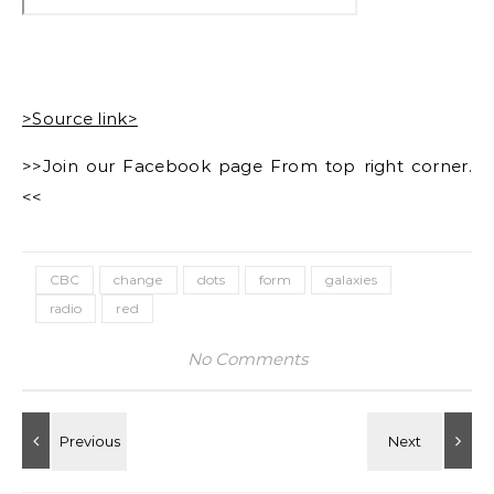
>Source link>
>>Join our Facebook page From top right corner.
<<
CBC
change
dots
form
galaxies
radio
red
No Comments