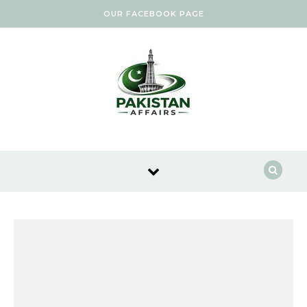
Skip to content
OUR FACEBOOK PAGE