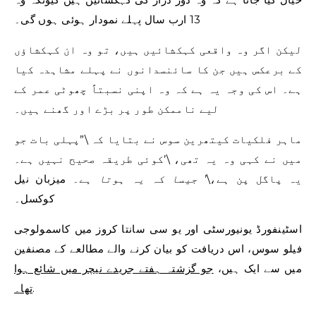
13 ارب سال پہلے نمودار ہوئی ہوں گی۔
لیکن اگر وہ واقعی کہکشائیں ہیں، تو وہ ان کہکشاؤں
کے برعکس ہیں جن کا سائنسدانوں نے پہلے مشاہدہ کیا
ہے۔ اس کی وجہ یہ ہے کہ وہ اپنی نسبتاً چھوٹی عمر کے
لیے ناممکن طور پر بڑے اور گھنے ہیں۔
ماہر فلکیات کیتھرین سوس نے بتایا کہ \”پہلی بات جو
میں نے کہی وہ یہ تھی، \’کوئی طریقہ صحیح نہیں ہے۔
یہ پاگل پن ہے،\’
جیسا کہ یہ ہوتا ہے۔
میزبان نیل
کوکسل۔
اسٹینفورڈ یونیورسٹی اور یو سی سانتا کروز میں کاسمولوجی
فیلو سوس، اس دریافت کو بیان کرنے والے مطالعے کے مصنفین
میں سے ایک ہیں،
جو گزشتہ ہفتے جریدے نیچر میں شائع ہوا
.
تھا۔