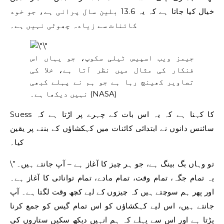
خیال کیا جاتا ہے کہ یہ 13.6 بلین سال پرانی ہے، جو خود
کائنات سے زیادہ چھوٹی نہیں ہے۔
جیمز ویب اسپیس ٹیلی سکوپ، جو یہاں اس
فنکار کی مثال میں نظر آتا ہے، خلا کی
تصاویر کھینچ رہا ہے جو ہم نے پہلے کبھی
(NASA)
نہیں دیکھا ہے۔
Suess کا کہنا ہے کہ یہ اس بات کے چہرے پر اڑتا ہے کہ
سائنس دانوں نے ابتدائی کائنات میں کہکشاؤں کے بننے پر یقین
کیا۔
\”تو وہاں بگ بینگ ہے، جو ہر چیز کا آغاز ہے – آپ جانتے ہیں۔
یہ تمام جگہ، تمام وقت، تمام مادے، تمام توانائی کا آغاز ہے۔
اور پھر ہم سوچتے ہیں کہ چیزوں کے لیے کچھ وقت لگتا ہے۔ آپ
جانتے ہیں، اس لیے کہکشاؤں کو اس تمام گیس کو جمع کرنا
پڑتا ہے اور اس سے پہلے کہ ہم انہیں دیکھ سکیں ستاروں کی