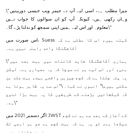
\”میرا مطلب ہے، اسی لیے آپ نے جیمز ویب جیسی دوربینیں
وہاں رکھی ہیں، کیونکہ آپ کو ان سوالوں کا جواب نہیں
معلوم۔ اور اس لیے ہمیں اپنی سمجھ کو بدلنا پڑے گا۔\”
اس صورت میں، Suess کہتے ہیں، اس کا مطلب ہے کہ
آکاشگنگا واحد راستہ نہیں ہے۔
\”ہماری آکاشگنگا شاید کائنات میں بہت بعد میں
بنی، اور اس لیے ہم نے سوچا کہ یہ معیاری ہے۔ لیکن
یہ پتہ چلتا ہے کہ کچھ چیزیں واقعی بہت، بہت جلد بن
سکتی ہیں،\” انہوں نے کہا۔ \”اس سے یہ ظاہر ہوتا ہے
کہ کہکشائیں بڑھنے کے طریقوں کا یہ بہت بڑا تنوع
ہے۔\”
اگر دسمبر 2021 میں JWST کے آغاز کے بعد سے ہم نے کچھ
سیکھا ہے، تو یہ ہے کہ بہت کچھ ہے جو ہم ابھی تک
نہیں جانتے ہیں۔