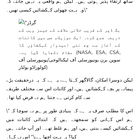
ساتھ ارتقاء پذیر ہوتی ہیں۔ لیکن ہم واقعی یہ نہیں جانتے کہ
وہ بہت چھوٹی کہکشائیں کیسی تھیں۔\”
بگ ڈپر کے قریب خلائی علاقے کے جیمز ویب کے
ذریعہ جمع کردہ ایک موزیک، جس میں کائنات
کے آغاز سے چھ نئی امیدوار کہکشاؤں کا
(NASA, ESA, CSA,
مقام دکھایا گیا ہے۔
سوین برن یونیورسٹی آف ٹیکنالوجی/یونیورسٹی آف
کولوراڈو بولڈر)
لیکن دوسرا امکان، گالاگھر کہتا ہے، یہ ہے کہ یہ درحقیقت بڑے
پیمانے پر بچے کہکشائیں ہیں، اور کائنات اس سے مختلف طریقے
سے کام کرتی ہے جتنا ہم نے فرض کیا تھا۔
\”اس کا مطلب صرف یہ ہے کہ بنیادی طور پر ہم نے سوچا کہ
ہم اس کہانی کو سمجھتے ہیں کہ ابتدائی کائنات میں
کہکشائیں کیسے بنتی ہیں، اور ہم غلط تھے۔ اور آپ جانتے ہیں
کیا؟ یہ بہت اچھا ہے،\” اس نے کہا۔