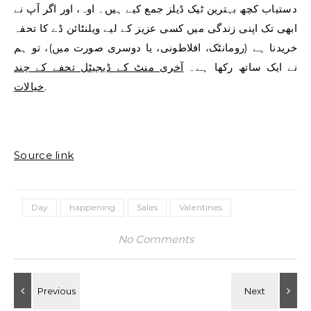
دستیاب کچھ بہترین ٹیک ڈیلز جمع کیے ہیں۔ اوہ، اور اگر آپ نے
ابھی تک اپنی زندگی میں کسی عزیز کے لیے ویلنٹائن ڈے کا تحفہ
خریدنا ہے (رومانٹک، افلاطونی، یا دوسری صورت میں)، تو ہم
نے ایک ساتھ رکھا ہے۔
آخری منٹ کے ڈیجیٹل تحفے کے چند
خیالات
.
Source link
Day
happening
Sales
Valentines
No Comments