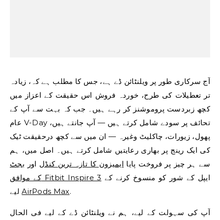
آج سرکاری طور پر ویلنٹائن ڈے ہے، جس کا مطلب ہے کہ، زیادہ
تر تعطیلات کی طرح، خوردہ فروش اس حقیقت کے اعزاز میں
کچھ زبردست پروموشنز کر رہے ہیں۔ جب کہ بہت سے آپ کے
عام V-Day تحائف پر سودے شامل کرتے ہیں — آپ جانتے ہیں،
پھول، زیورات، چاکلیٹ وغیرہ — ان میں سے کچھ درحقیقت ٹیک
کی ایک رینج پر بھاری رعایتیں شامل کرتے ہیں۔ اصل میں، ہم
سے ہر چیز پر فروخت پایا
ایمیزون کا تازہ ترین کنڈل
اور
بجٹ
ایپل کے شور کو منسوخ کرنے کے
کے موافق Fitbit Inspire 3
لیے
AirPods Max
.
آپ کی سہولت کے لیے، ہم نے ویلنٹائن ڈے کے لیے فی الحال