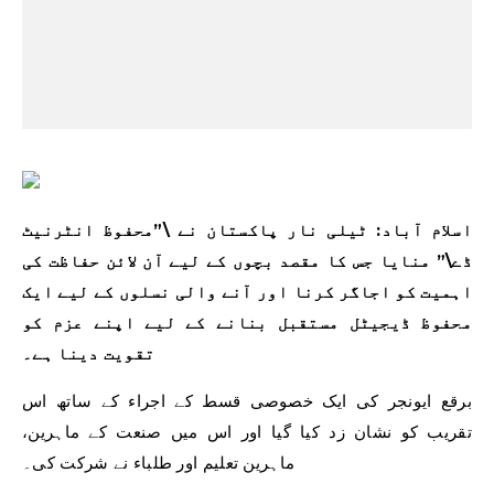
اسلام آباد: ٹیلی نار پاکستان نے \”محفوظ انٹرنیٹ
ڈے\” منایا جس کا مقصد بچوں کے لیے آن لائن حفاظت کی
اہمیت کو اجاگر کرنا اور آنے والی نسلوں کے لیے ایک
محفوظ ڈیجیٹل مستقبل بنانے کے لیے اپنے عزم کو
تقویت دینا ہے۔
برقع ایونجر کی ایک خصوصی قسط کے اجراء کے ساتھ اس
تقریب کو نشان زد کیا گیا اور اس میں صنعت کے ماہرین،
ماہرین تعلیم اور طلباء نے شرکت کی۔