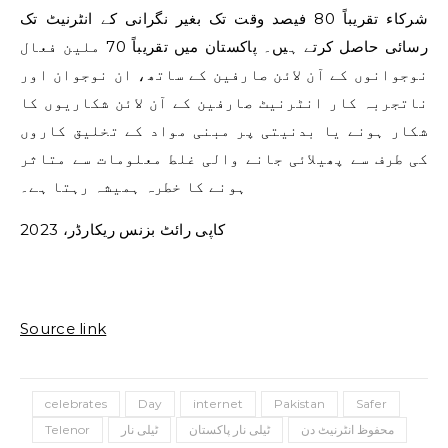
شرکاء تقریباً 80 فیصد وقت تک بغیر نگرانی کے انٹرنیٹ تک
رسائی حاصل کرتے ہیں۔ پاکستان میں تقریباً 70 ملین فعال
نوجوانوں کے آن لائن صارفین کے ساتھ، ان نوجوان اور
ناتجربہ کار انٹرنیٹ صارفین کے آن لائن شکاریوں کا
شکار ہونے یا بدنیتی پر مبنی مواد کے تخلیق کاروں
کی طرف سے پھیلائی جانے والی غلط معلومات سے متاثر
ہونے کا خطرہ ہمیشہ رہتا ہے۔
کاپی رائٹ بزنس ریکارڈر، 2023
Source link
celebrates
Day
internet
Pakistan
Safer
محفوظ انٹرنیٹ دن
ٹیلی نار پاکستان
ٹیلی نار
Telenor