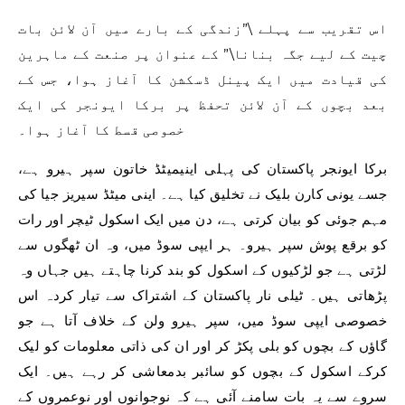
اس تقریب سے پہلے \”زندگی کے بارے میں آن لائن بات
چیت کے لیے جگہ بنانا\” کے عنوان پر صنعت کے ماہرین
کی قیادت میں ایک پینل ڈسکشن کا آغاز ہوا، جس کے
بعد بچوں کے آن لائن تحفظ پر برکا ایونجر کی ایک
خصوصی قسط کا آغاز ہوا۔
برکا ایونجر پاکستان کی پہلی اینیمیٹڈ خاتون سپر ہیرو ہے،
جسے یونی کارن بلیک نے تخلیق کیا ہے۔ اینی میٹڈ سیریز جیا کی
مہم جوئی کو بیان کرتی ہے، دن میں ایک اسکول ٹیچر اور رات
کو برقع پوش سپر ہیرو۔ ہر ایپی سوڈ میں، وہ ان ٹھگوں سے
لڑتی ہے جو لڑکیوں کے اسکول کو بند کرنا چاہتے ہیں جہاں وہ
پڑھاتی ہیں۔ ٹیلی نار پاکستان کے اشتراک سے تیار کردہ اس
خصوصی ایپی سوڈ میں، سپر ہیرو ولن کے خلاف آتا ہے جو
گاؤں کے بچوں کو بلی پکڑ کر اور ان کی ذاتی معلومات کو لیک
کرکے اسکول کے بچوں کو سائبر بدمعاشی کر رہے ہیں۔ ایک
سروے سے یہ بات سامنے آئی ہے کہ نوجوانوں اور نوعمروں کے