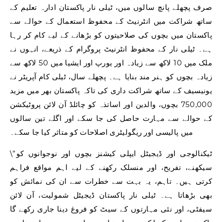
صرف پچھلے پانچ سالوں میں، ٹیلی نار پاکستان ادارہ تعلیم کے
ساتھ شراکت میں انٹرنیٹ کے محفوظ استعمال کے حوالے سے
پاکستان میں بچوں کی صلاحیتوں کو بڑھانے کے لیے کام کر رہا
ہے۔ ٹیلی نار کے محفوظ انٹرنیٹ پروگرام کے ذریعے، انہوں نے
ملک میں 10 لاکھ سے زیادہ اور یورپ اور ایشیا میں 50 لاکھ سے
زیادہ بچوں کو ہنر مند بنایا ہے۔ پچھلے سال، ٹیلی کام آپریٹر نے
یونیسیف کے ساتھ شراکت داری کی تاکہ پاکستان بھر میں مزید
750,000 بچوں، والدین اور اساتذہ کو چائلڈ آن لائن پروٹیکشن
کے حوالے سے مہارت حاصل کی جا سکے اور اگلے تین سالوں
میں پالیسی اور ریگولیٹری اصلاحات کو متاثر کیا جا سکے۔
\”ٹیکنالوجی اور ڈیجیٹل ایپلی کیشنز بچوں اور نوجوانوں کو
سیکھنے، تفریح، اور منسلک رکھنے کے لیے اہم مواقع فراہم
کرتی ہیں۔ تاہم، یہ بہت سے خطرات سے ان کی نمائش کو
بھی بڑھاتا ہے۔ ٹیلی نار پاکستان ڈیجیٹل شمولیت، آن لائن
سیفٹی، اور نئی مہارتوں کے سیٹ کو فروغ دینا جاری رکھے گا