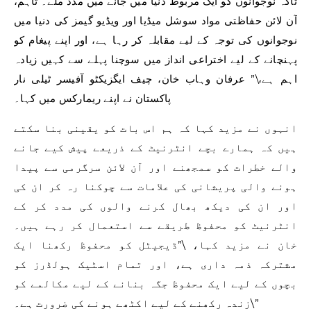
تاکہ نوجوانوں کو ایک مربوط دنیا میں جانے میں مدد ملے۔ تاہم،
آن لائن حفاظتی مواد سوشل میڈیا اور ویڈیو گیمز کی دنیا میں
نوجوانوں کی توجہ کے لیے مقابلہ کر رہا ہے، اور اپنے پیغام کو
پہنچانے کے لیے اختراعی انداز میں سوچنا پہلے سے کہیں زیادہ
اہم ہے،\” عرفان وہاب خان، چیف ایگزیکٹو آفیسر ٹیلی نار
پاکستان نے اپنے ریمارکس میں کہا۔
انہوں نے مزید کہا کہ ہم اس بات کو یقینی بنا سکتے
ہیں کہ ہمارے بچے انٹرنیٹ کے ذریعے پیش کیے جانے
والے خطرات کو سمجھنے اور آن لائن سرگرمی سے پیدا
ہونے والی پریشانی کی علامات سے چوکنا رہ کر ان کی
اور ان کی دیکھ بھال کرنے والوں کی مدد کر کے
انٹرنیٹ کو محفوظ طریقے سے استعمال کر رہے ہیں۔
خان نے مزید کہا، \”ڈیجیٹل کو محفوظ رکھنا ایک
مشترکہ ذمہ داری ہے، اور تمام اسٹیک ہولڈرز کو
بچوں کے لیے ایک محفوظ جگہ بنانے کے لیے مکالمے کو
زندہ رکھنے کے لیے اکٹھے ہونے کی ضرورت ہے۔\”