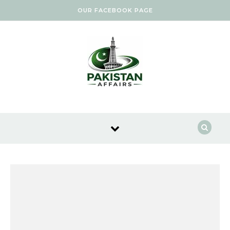
Skip to content
OUR FACEBOOK PAGE