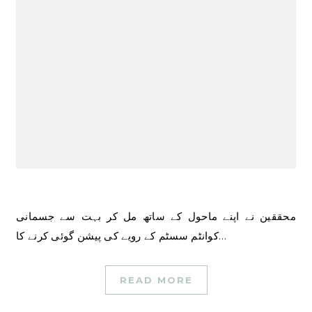
محققین نے اپنے ماحول کے ساتھ مل کر بہت سے جسمانی
کوانٹم سسٹم کے رویے کی پیشن گوئی کرنے کا…
READ MORE