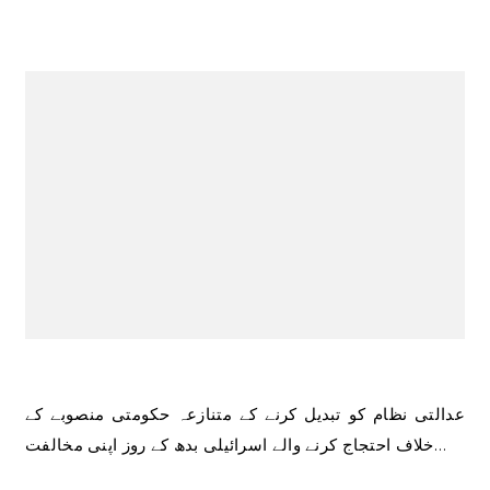
عدالتی نظام کو تبدیل کرنے کے متنازعہ حکومتی منصوبے کے
خلاف احتجاج کرنے والے اسرائیلی بدھ کے روز اپنی مخالفت…