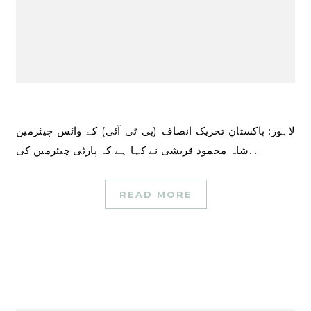
لاہور: پاکستان تحریک انصاف (پی ٹی آئی) کے وائس چیئرمین
شاہ محمود قریشی نے کہا ہے کہ پارٹی چیئرمین کی…
READ MORE