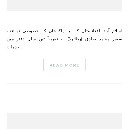
اسلام آباد: افغانستان کے لیے پاکستان کے خصوصی نمائندے
سفیر محمد صادق (ریٹائرڈ) نے تقریباً تین سال دفتر میں
خدمات…
READ MORE