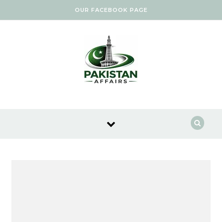
Skip to content
OUR FACEBOOK PAGE