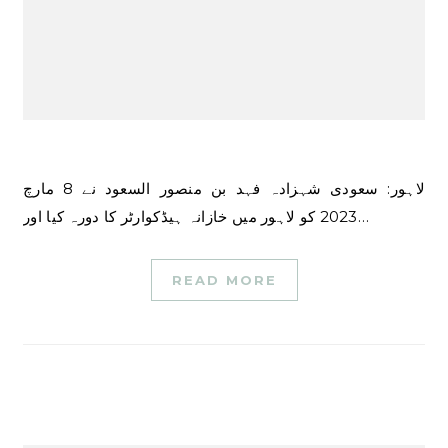
لاہور: سعودی شہزادہ فہد بن منصور السعود نے 8 مارچ
2023 کو لاہور میں خازانہ ہیڈکوارٹر کا دورہ کیا اور…
READ MORE