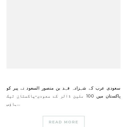
سعودی عرب کے شہزادہ فہد بن منصور السعود نے پیر کو
پاکستان میں 100 ملین ڈالر کے سعودی-پاکستان ٹیک
ہاؤس…
READ MORE