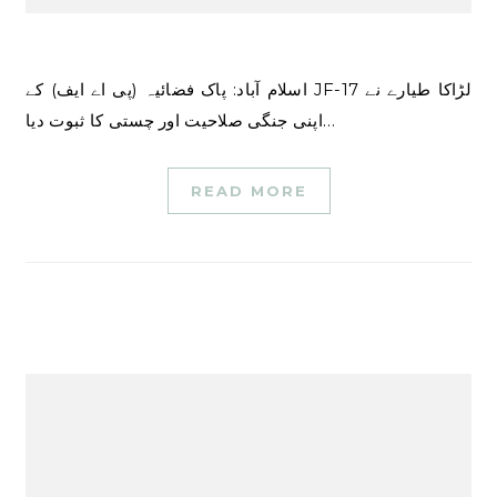
اسلام آباد: پاک فضائیہ (پی اے ایف) کے JF-17 لڑاکا طیارے نے
اپنی جنگی صلاحیت اور چستی کا ثبوت دیا…
READ MORE