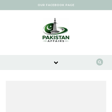
Skip to content
OUR FACEBOOK PAGE