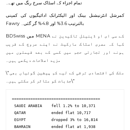
تمام اجزاء کے اسٹاک سرخ رنگ میں تھے۔
کمرشل انٹرنیشنل بینک اور الیکٹرانک ادائیگیوں کی کمپنی
Fawry بالترتیب 3.6% اور 4.8% گر گئی۔
BDSwiss میں MENA کے سی ای او ڈینیئل تاکیدین نے
کہا کہ مصری اسٹاک مارکیٹ نے اپنے عروج کے قریب
ہونے اور تجارتی حجم میں کمی کے بعد قیمتوں میں
مزید اصلاحات دیکھی ہیں۔
\”ملک کی اقتصادی ترقی کے لیے کم پیشین گوئیاں بھی
جذبات کو متاثر کر سکتی ہیں۔\”
======================================

 SAUDI ARABIA    fell 1.2% to 10,371

 QATAR           ended flat 10,717

 EGYPT           dropped 3% to 16,814

 BAHRAIN         ended flat at 1,938
