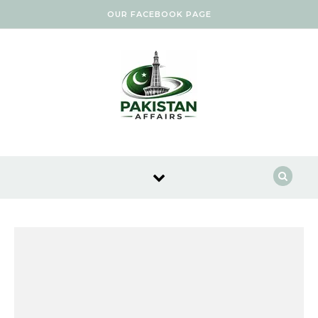
Skip to content
OUR FACEBOOK PAGE