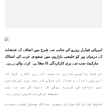
امریکی فیڈرل ریزرو کی جانب سے شرح میں اضافے کے خدشات
کے درمیان پیر کو خلیجی بازاروں میں سعودی عرب کی اسٹاک
مارکیٹ سب سے بری کارکردگی کا مظاہرہ کرنے والی رہی۔
دو فیڈ پالیسی سازوں نے جمعہ کے روز اشارہ کیا کہ
امریکی اعداد و شمار کے جھڑپ کے بعد سود کی شرحوں
میں اضافے کی ضرورت ہوگی کہ دنیا کی سب سے بڑی
معیشت توقع سے کہیں بہتر ہے۔
خلیج تعاون کونسل کے بیشتر ممالک بشمول قطر، سعودی