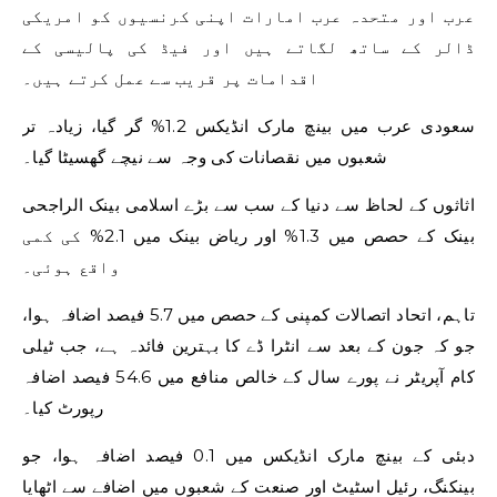
عرب اور متحدہ عرب امارات اپنی کرنسیوں کو امریکی
ڈالر کے ساتھ لگاتے ہیں اور فیڈ کی پالیسی کے
اقدامات پر قریب سے عمل کرتے ہیں۔
سعودی عرب میں بینچ مارک انڈیکس 1.2% گر گیا، زیادہ تر
شعبوں میں نقصانات کی وجہ سے نیچے گھسیٹا گیا۔
اثاثوں کے لحاظ سے دنیا کے سب سے بڑے اسلامی بینک الراجحی
بینک کے حصص میں 1.3% اور ریاض بینک میں 2.1% کی کمی
واقع ہوئی۔
تاہم، اتحاد اتصالات کمپنی کے حصص میں 5.7 فیصد اضافہ ہوا،
جو کہ جون کے بعد سے انٹرا ڈے کا بہترین فائدہ ہے، جب ٹیلی
کام آپریٹر نے پورے سال کے خالص منافع میں 54.6 فیصد اضافہ
رپورٹ کیا۔
دبئی کے بینچ مارک انڈیکس میں 0.1 فیصد اضافہ ہوا، جو
بینکنگ، رئیل اسٹیٹ اور صنعت کے شعبوں میں اضافے سے اٹھایا