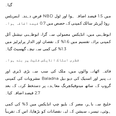
گیا۔
قرض دہندہ ایمریٹس NBD میں 1.5 فیصد اضافہ ہوا اور ٹول
روڈ آپریٹر سالک کمپنی کے حصص میں 0.7 فیصد اضافہ ہوا۔
ابوظہبی میں، انڈیکس معمولی سے گرا، ابوظہبی نیشنل آئل
کمپنی برائے تقسیم میں 1.6% کے نقصان اور الدار پراپرٹیز میں
1.3% کی کمی سے نیچے گھسیٹ گیا۔
قطری اسٹاک انڈیکس فلیٹ پر بند ہوا۔
فائدہ اٹھانے والوں میں، ملک کی سب سے بڑی ڈیری اور
مشروبات کی کمپنی Baladna نے پنیر اور اسنیک کی دیو بیل
گروپ کے ساتھ مینوفیکچرنگ معاہدے پر دستخط کرنے کے بعد
2.7 فیصد اضافہ کیا۔
خلیج سے باہر، مصر کے بلیو چپ انڈیکس میں 3% کی کمی
ہوئی، تیسرے سیشن کے لیے نقصانات کو بڑھایا، اس کے تقریباً