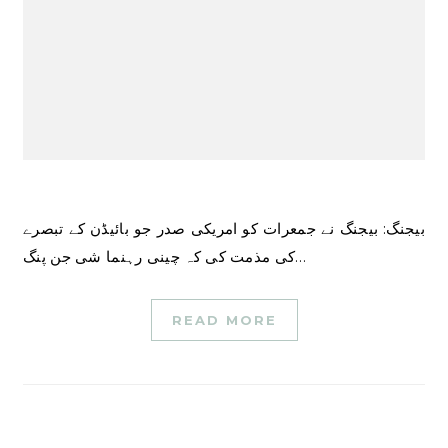
بیجنگ: بیجنگ نے جمعرات کو امریکی صدر جو بائیڈن کے تبصرے
کی مذمت کی کہ چینی رہنما شی جن پنگ…
READ MORE