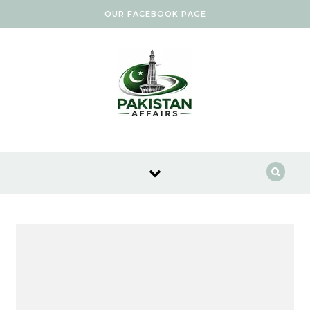
Skip to content
OUR FACEBOOK PAGE