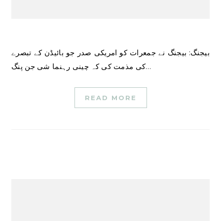
بیجنگ: بیجنگ نے جمعرات کو امریکی صدر جو بائیڈن کے تبصرے
کی مذمت کی کہ چینی رہنما شی جن پنگ…
READ MORE