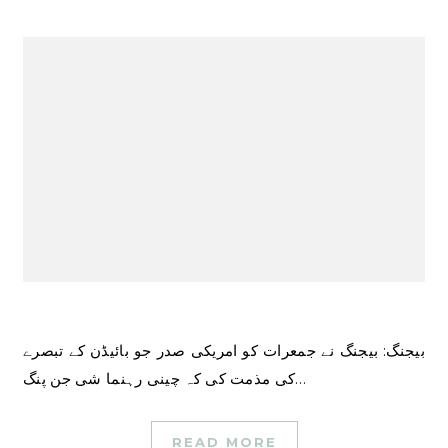
بیجنگ: بیجنگ نے جمعرات کو امریکی صدر جو بائیڈن کے تبصرے
کی مذمت کی کہ چینی رہنما شی جن پنگ…
READ MORE