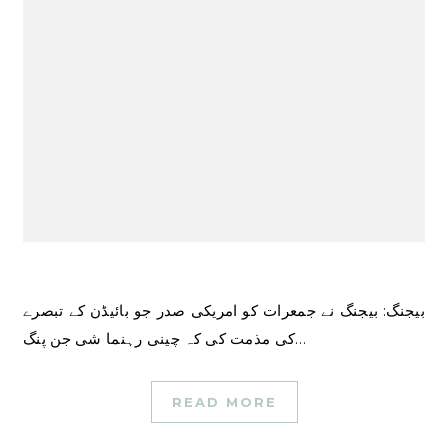
بیجنگ: بیجنگ نے جمعرات کو امریکی صدر جو بائیڈن کے تبصرے
کی مذمت کی کہ چینی رہنما شی جن پنگ…
READ MORE