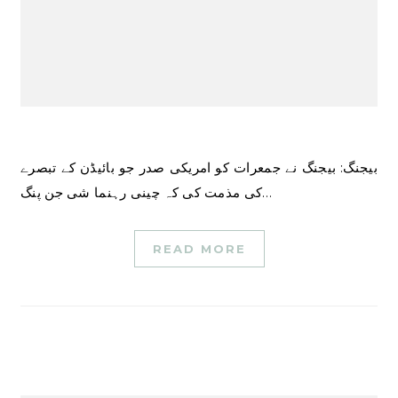
بیجنگ: بیجنگ نے جمعرات کو امریکی صدر جو بائیڈن کے تبصرے
کی مذمت کی کہ چینی رہنما شی جن پنگ…
READ MORE