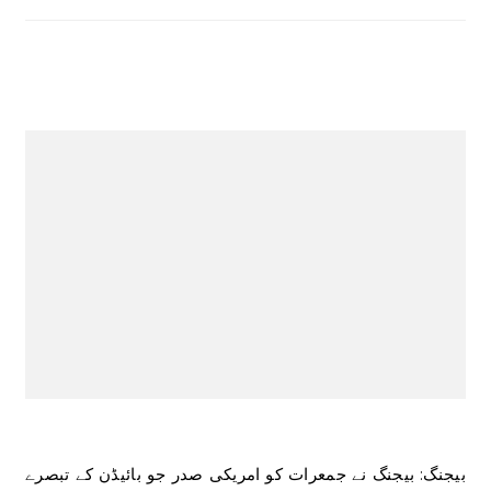
بیجنگ: بیجنگ نے جمعرات کو امریکی صدر جو بائیڈن کے تبصرے