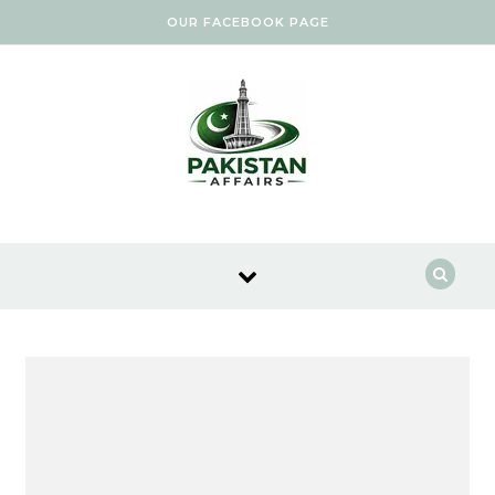
Skip to content
OUR FACEBOOK PAGE