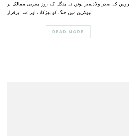
روس کے صدر ولادیمیر پوتن نے منگل کے روز مغربی ممالک پر
یوکرین میں جنگ کو بھڑکانے اور اسے برقرار…
READ MORE