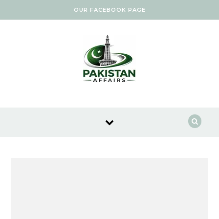
Skip to content
OUR FACEBOOK PAGE