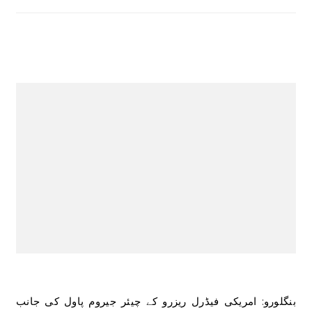
بنگلورو: امریکی فیڈرل ریزرو کے چیئر جیروم پاول کی جانب