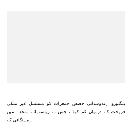
بنگلورو: ہندوستانی حصص جمعرات کو مسلسل غیر ملکی
فروخت کے درمیان کم کھلے، جس نے ریاستہائے متحدہ میں
مہنگائی کے…