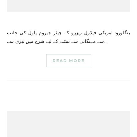
بنگلورو: امریکی فیڈرل ریزرو کے چیئر جیروم پاول کی جانب
سے مہنگائی سے نمٹنے کے لیے شرح میں تیزی سے…
READ MORE