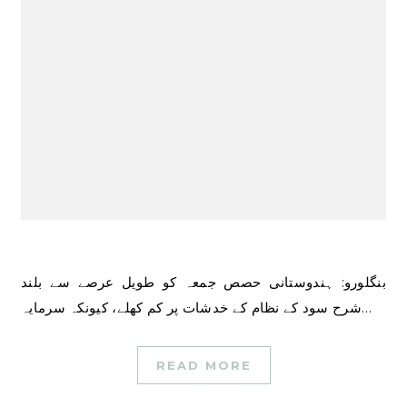
بنگلورو: ہندوستانی حصص جمعہ کو طویل عرصے سے بلند
شرح سود کے نظام کے خدشات پر کم کھلے، کیونکہ سرمایہ…
READ MORE