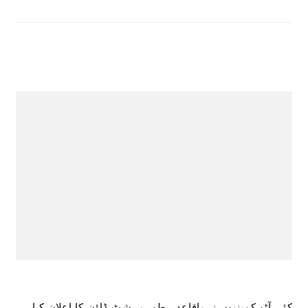
کئی آٹو کمپنیوں نے باقاعدہ طور پر شٹ ڈاؤن کا اعلان کیا ہے