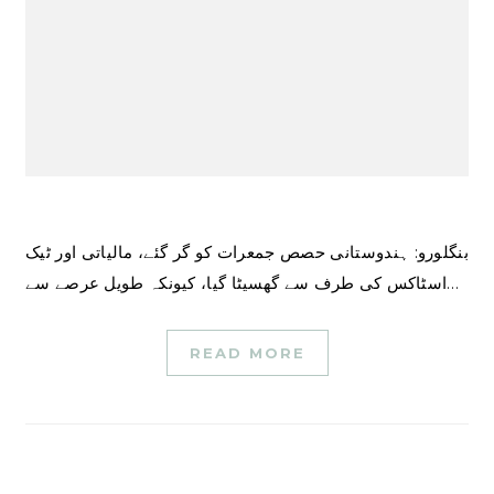
بنگلورو: ہندوستانی حصص جمعرات کو گر گئے، مالیاتی اور ٹیک
اسٹاکس کی طرف سے گھسیٹا گیا، کیونکہ طویل عرصے سے…
READ MORE