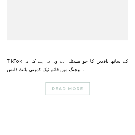
TikTok کے ساتھ ناقدین کا جو مسئلہ ہے وہ یہ ہے کہ یہ
بیجنگ میں قائم ٹیک کمپنی بائٹ ڈانس…
READ MORE