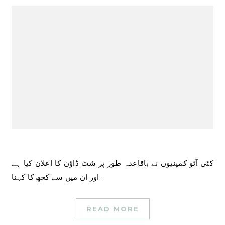
کئی آٹو کمپنیوں نے باقاعدہ طور پر شٹ ڈاؤن کا اعلان کیا ہے
اور ان میں سے کچھ کا کہنا…
READ MORE