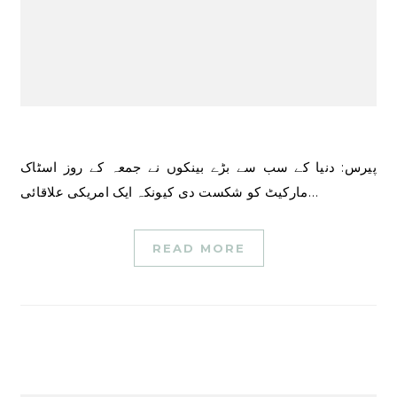
پیرس: دنیا کے سب سے بڑے بینکوں نے جمعہ کے روز اسٹاک
مارکیٹ کو شکست دی کیونکہ ایک امریکی علاقائی…
READ MORE