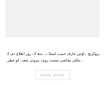
بروکریج ہاؤس عارف حبیب لمیٹڈ نے بدھ کے روز اطلاع دی کہ
ملکی معاشی سست روی، بیرونی شعبے کو خطرہ،…
READ MORE