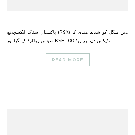
پاکستان سٹاک ایکسچینج (PSX) میں منگل کو شدید مندی کا
سیشن ریکارڈ کیا گیا اور KSE-100 انڈیکس دن بھر ریڈ…
READ MORE