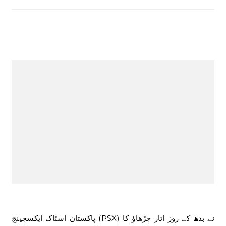
پاکستان اسٹاک ایکسچینج (PSX) نے بدھ کے روز اتار چڑھاؤ کا