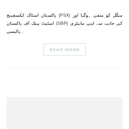
پاکستان اسٹاک ایکسچینج (PSX) منگل کو منفی ہوگیا اور
اسٹیٹ بینک آف پاکستان (SBP) کی جانب سے اپنی مانیٹری
پالیسی…
READ MORE