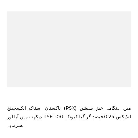
پاکستان اسٹاک ایکسچینج (PSX) میں ہنگامہ خیز سیشن
دیکھنے میں آیا اور KSE-100 انڈیکس 0.24 فیصد گر گیا کیونکہ
سرمایہ…