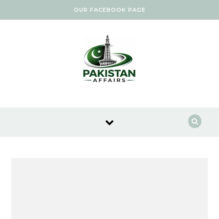
Skip to content
OUR FACEBOOK PAGE