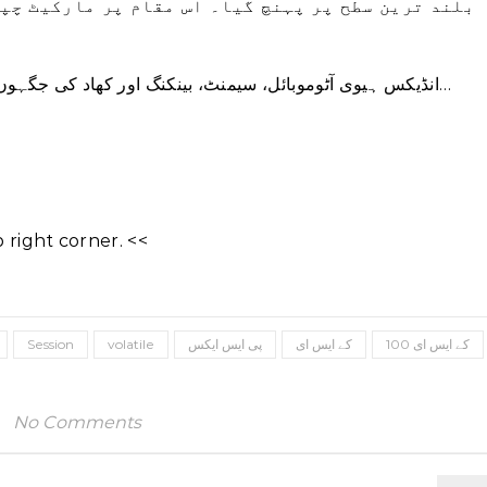
بلند ترین سطح پر پہنچ گیا۔ اس مقام پر مارکیٹ چپٹ
انڈیکس ہیوی آٹوموبائل، سیمنٹ، بینکنگ اور کھاد کی جگہوں میں معمولی نقصان دیکھا گیا جبکہ تیل اور…
right corner. <<
Session
volatile
پی ایس ایکس
کے ایس ای
کے ایس ای 100
No Comments