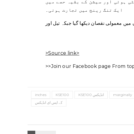
ی ہوئی اور سیشن کے بقیہ حصے میں
ایک تنگ رینج میں تجارت ہوئی۔
>Source link>
>>Join our Facebook page From top 
inches
KSE100
KSE100 انڈیکس
marginally
کے ایس ای انڈیکس