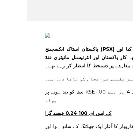
پاکستان اسٹاک ایکسچینج (PSX) نے بدھ کے روز اتار چڑھاؤ کا سامنا کیا اور KSE-100 انڈیکس میں
کیونکہ سرمایہ کار پاکستان اور انٹرنیشنل مانیٹری فنڈ
عاہدے پر دستخط کا انتظار کر رہے تھے۔
یر یقینی صورتحال کو بڑھا دیا ہے۔
بدھ کو بند ہونے پر KSE-100 انڈیکس 24.24 پوائنٹس یا 0.06 فیصد اضافے کے ساتھ 41,358.93 پر بند
ہوا۔
کے ایس ای 100 0.24 فیصد گرا
کاروبار کا آغاز ایک چھلانگ کے ساتھ ہوا اور KSE-100 نڈیکس ابتدائی گھنٹوں میں انٹرا ڈے کی