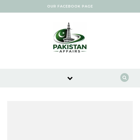
Skip to content
OUR FACEBOOK PAGE