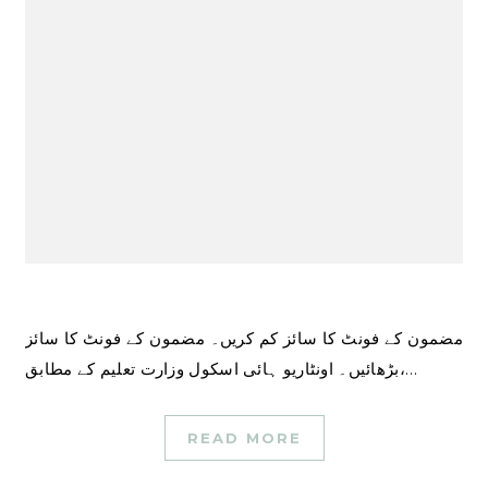
مضمون کے فونٹ کا سائز کم کریں۔ مضمون کے فونٹ کا سائز
بڑھائیں۔ اونٹاریو ہائی اسکول وزارت تعلیم کے مطابق،…
READ MORE