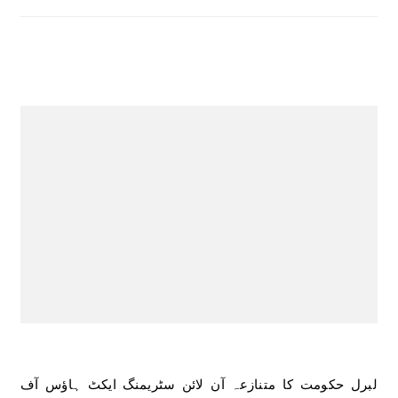
لبرل حکومت کا متنازعہ آن لائن سٹریمنگ ایکٹ ہاؤس آف