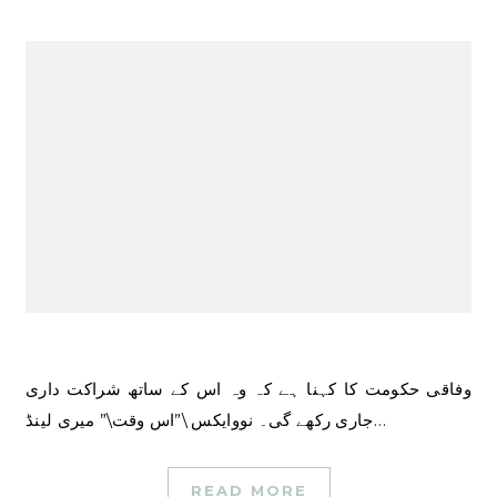
وفاقی حکومت کا کہنا ہے کہ وہ اس کے ساتھ شراکت داری
جاری رکھے گی۔ نووایکس \”اس وقت\” میری لینڈ…
READ MORE