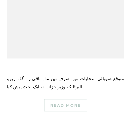
متوقع صوبائی انتخابات میں صرف تین ماہ باقی رہ گئے ہیں،
البرٹا کے وزیر خزانہ نے ایک بجٹ پیش کیا…
READ MORE