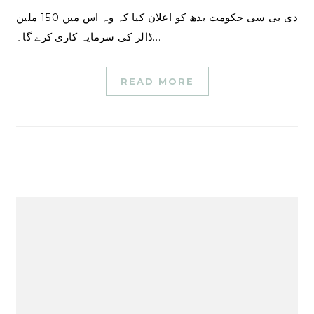
دی بی سی حکومت بدھ کو اعلان کیا کہ وہ اس میں 150 ملین
ڈالر کی سرمایہ کاری کرے گا۔…
READ MORE