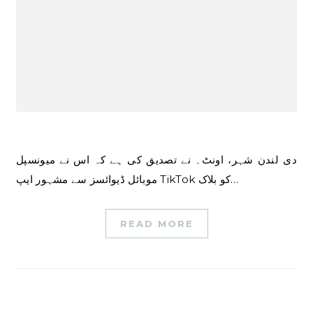
دی لندن شہر، اونٹ۔ نے تصدیق کی ہے کہ اس نے میونسپل
موبائل ڈیوائسز سے مشہور ایپ TikTok کو بلاک…
READ MORE