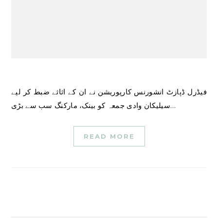
فیڈرل ڈپازٹ انشورنس کارپوریشن نے ان کے اثاثے ضبط کر لیے
سیلیکان وادی جمعہ کو بینک، مارکنگ سب سے بڑی…
READ MORE