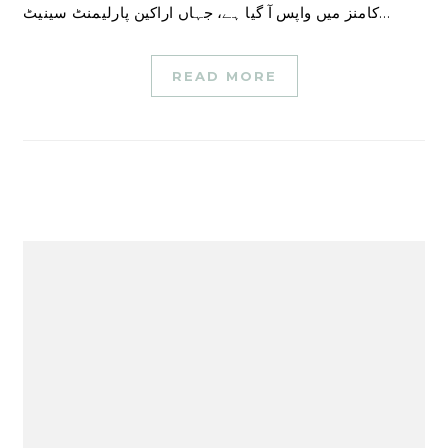
کامنز میں واپس آ گیا ہے، جہاں اراکین پارلیمنٹ سینیٹ…
READ MORE