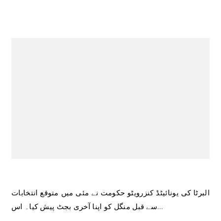
البرٹا کی یونائیٹڈ کنزرویٹو حکومت نے مئی میں متوقع انتخابات
سے قبل منگل کو اپنا آخری بجٹ پیش کیا۔ اس…