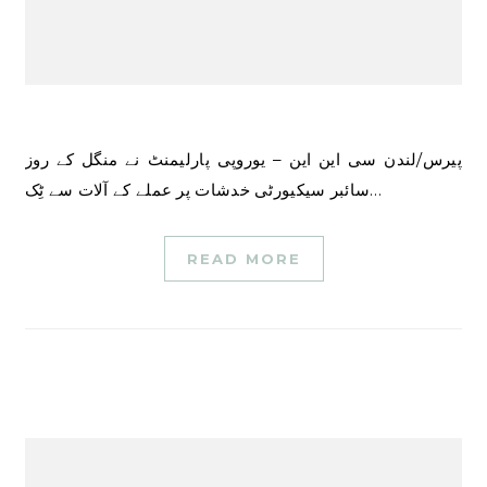
پیرس/لندن سی این این – یوروپی پارلیمنٹ نے منگل کے روز
سائبر سیکیورٹی خدشات پر عملے کے آلات سے ٹِک…
READ MORE