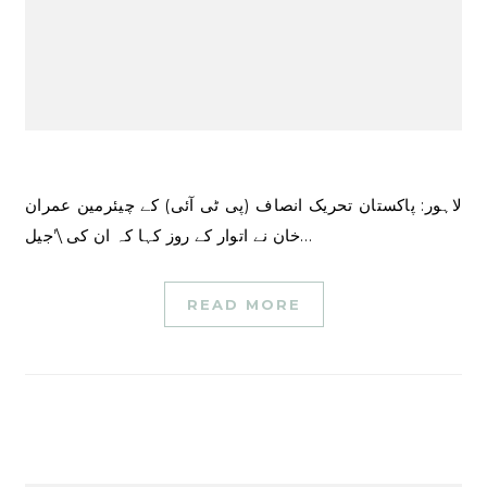
لاہور: پاکستان تحریک انصاف (پی ٹی آئی) کے چیئرمین عمران
خان نے اتوار کے روز کہا کہ ان کی \’جیل…
READ MORE