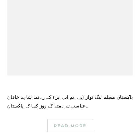
پاکستان مسلم لیگ نواز (پی ایم ایل این) کے رہنما شاہد خاقان
عباسی نے ہفتے کے روز کہا کہ پاکستان…
READ MORE