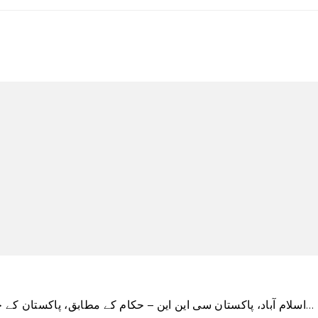
اسلام آباد، پاکستان سی این این – حکام کے مطابق، پاکستان کے جنوبی شہر کراچی میں عسکریت پسندوں کے پولیس…