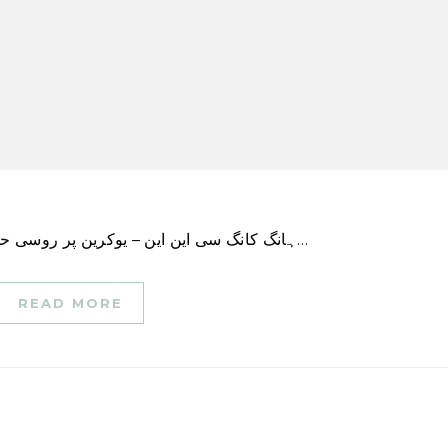
ہانگ کانگ سی این این – یوکرین پر روسی حملے کے بعد سے ایک سال میں ماسکو کو شدید نقصان…
READ MORE