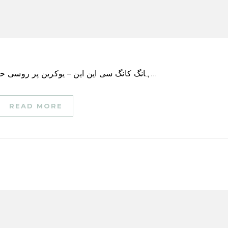
ہانگ کانگ سی این این – یوکرین پر روسی حملے کے بعد سے ایک سال میں ماسکو کو شدید نقصان…
READ MORE