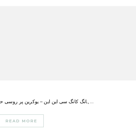
ہانگ کانگ سی این این – یوکرین پر روسی حملے کے بعد سے ایک سال میں ماسکو کو شدید نقصان…
READ MORE