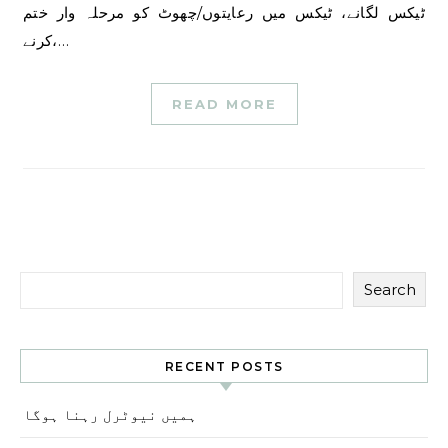
ٹیکس لگانے، ٹیکس میں رعایتوں/چھوٹ کو مرحلہ وار ختم
کرنے،…
READ MORE
Search
RECENT POSTS
ہمیں نیوٹرل رہنا ہوگا