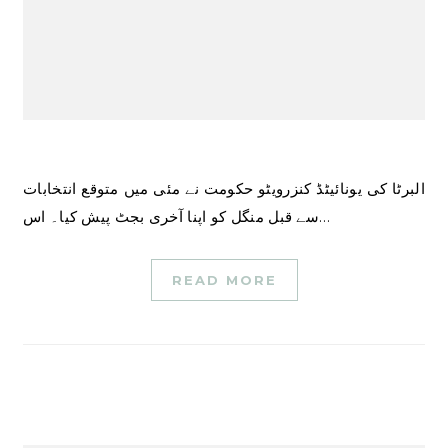
البرٹا کی یونائیٹڈ کنزرویٹو حکومت نے مئی میں متوقع انتخابات
سے قبل منگل کو اپنا آخری بجٹ پیش کیا۔ اس…
READ MORE