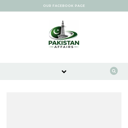
Skip to content
OUR FACEBOOK PAGE