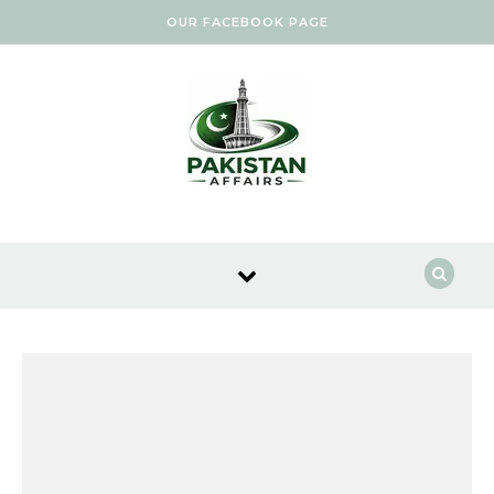
Skip to content
OUR FACEBOOK PAGE