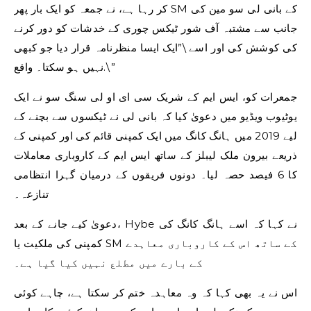
کر رہا ہے، نے جمعہ کو ایک بار پھر SM کے بانی لی سو مین کی
جانب سے مشتبہ آف شور ٹیکس چوری کے خدشات کو دور کرنے
کی کوشش کی اور اسے \”ایک ایسا منظرنامہ قرار دیا جو کبھی
نہیں ہو سکتا۔ واقع.\”
جمعرات کو، ایس ایم کے شریک سی ای او لی سنگ سو نے ایک
یوٹیوب ویڈیو میں دعویٰ کیا کہ بانی لی نے ٹیکسوں سے بچنے کے
لیے 2019 میں ہانگ کانگ میں ایک کمپنی قائم کی اور کمپنی کے
ذریعے بیرون ملک لیبلز کے ساتھ ایس ایم کے کاروباری معاملات
کا 6 فیصد حصہ لیا۔ دونوں فریقوں کے درمیان گہرا انتظامی
تنازعہ۔
دعویٰ کیے جانے کے بعد، Hybe نے کہا کہ اسے ہانگ کانگ کی
کمپنی کی ملکیت یا SM کے ساتھ اس کے کاروباری معاہدے
کے بارے میں مطلع نہیں کیا گیا ہے۔
اس نے یہ بھی کہا کہ وہ معاہدہ ختم کر سکتا ہے، چاہے کوئی