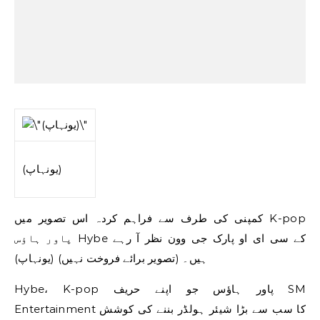
(یونہاپ)
کمپنی کی طرف سے فراہم کردہ اس تصویر میں K-pop
پاور ہاؤس Hybe کے سی ای او پارک جی وون نظر آ رہے
ہیں۔ (تصویر برائے فروخت نہیں) (یونہاپ)
Hybe، K-pop پاور ہاؤس جو اپنے حریف SM
Entertainment کا سب سے بڑا شیئر ہولڈر بننے کی کوشش