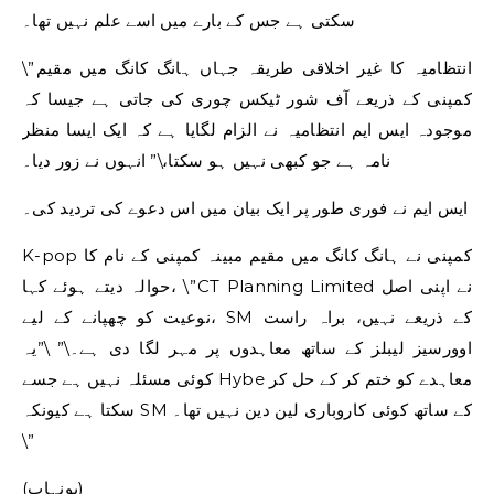
سکتی ہے جس کے بارے میں اسے علم نہیں تھا۔
\”انتظامیہ کا غیر اخلاقی طریقہ جہاں ہانگ کانگ میں مقیم
کمپنی کے ذریعے آف شور ٹیکس چوری کی جاتی ہے جیسا کہ
موجودہ ایس ایم انتظامیہ نے الزام لگایا ہے کہ ایک ایسا منظر
نامہ ہے جو کبھی نہیں ہو سکتا،\” انہوں نے زور دیا۔
ایس ایم نے فوری طور پر ایک بیان میں اس دعوے کی تردید کی۔
K-pop کمپنی نے ہانگ کانگ میں مقیم مبینہ کمپنی کے نام کا
حوالہ دیتے ہوئے کہا، \”CT Planning Limited نے اپنی اصل
نوعیت کو چھپانے کے لیے، SM کے ذریعے نہیں، براہ راست
اوورسیز لیبلز کے ساتھ معاہدوں پر مہر لگا دی ہے۔\” \”یہ
کوئی مسئلہ نہیں ہے جسے Hybe معاہدے کو ختم کر کے حل کر
سکتا ہے کیونکہ SM کے ساتھ کوئی کاروباری لین دین نہیں تھا۔
\”
(یونہاپ)