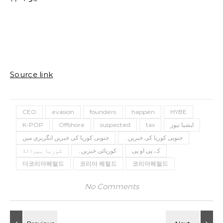
Source link
CEO
evasion
founders
happen
HYBE
ایشیا نیوز
tax
suspected
Offshore
K-POP
جنوبی کوریا کی خبریں۔
جنوبی کوریا کی خبریں انگریزی میں
کے پی او پی
کوریائی خبریں۔
کوریا ہیرالڈ
더코리아헤럴드
코리아 헤럴드
코리아헤럴드
No Comments