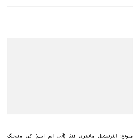
میونخ: انٹرنیشنل مانیٹری فنڈ (آئی ایم ایف) کی منیجنگ