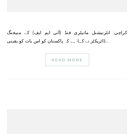
کراچی: انٹرنیشنل مانیٹری فنڈ (آئی ایم ایف) کے منیجنگ
ڈائریکٹر نے کہا ہے کہ پاکستان کو اس بات کو یقینی…
READ MORE