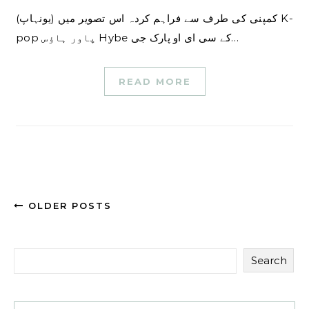
(یونہاپ) کمپنی کی طرف سے فراہم کردہ اس تصویر میں K-
pop پاور ہاؤس Hybe کے سی ای او پارک جی…
READ MORE
OLDER POSTS
Search