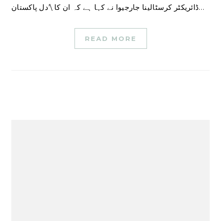
ڈائریکٹر کرسٹالینا جارجیوا نے کہا ہے کہ ان کا \’دل پاکستان…
READ MORE