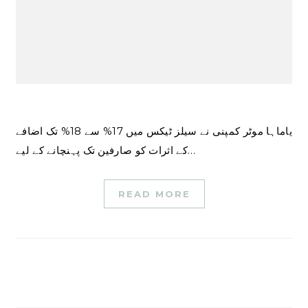
یاماہا موٹر کمپنی نے سیلز ٹیکس میں 17% سے 18% تک اضافے
کے اثرات کو صارفین تک پہنچانے کے لیے…
READ MORE