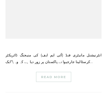
انٹرنیشنل مانیٹری فنڈ (آئی ایم ایف) کی منیجنگ ڈائریکٹر
کرسٹالینا جارجیوا نے پاکستان پر زور دیا ہے کہ وہ \”ایک…
READ MORE