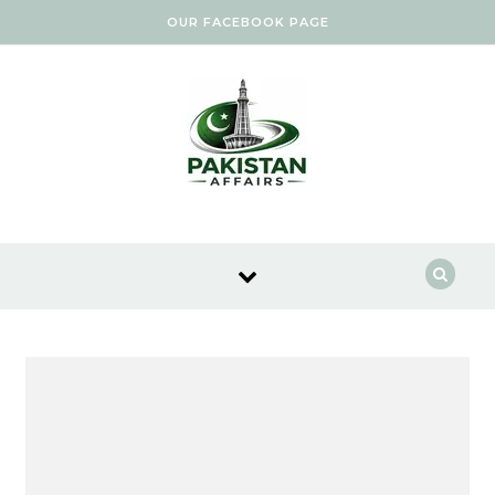
Skip to content
OUR FACEBOOK PAGE