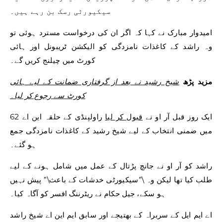
سیکیورٹی رسک بن رہے ہیں۔
امیدوار مبارک نے کہا کہ اگر ان کی درخواست مسترد ہوئی تو
وہ راشد کے کاغذات نامزدگی کو الیکشن ٹریبونل اور ہائی
کورٹ میں چیلنج کریں گے۔
مزید پڑھ
شیخ رشید نے بعد از گرفتاری ضمانت کے لیے ہائی
کورٹ سے رجوع کر لیا۔
ایک روز قبل آر او نے
قبول کر لیا
راولپنڈی کے حلقہ این اے 62
میں ضمنی انتخاب کے لیے شیخ رشید کے کاغذات نامزدگی جمع
ہو گئے۔
راشد کو آر او نے جانچ پڑتال کے عمل میں شامل ہونے کے لیے
طلب کیا تھا لیکن وہ \”سیکیورٹی خدشات کے باعث\” پیش نہیں
ہو سکے، جیل حکام نے ریٹرننگ افسر کو آگاہ کیا۔
اے ایم ایل کے سربراہ کے بھتیجے اور سابق ایم این اے شیخ راشد