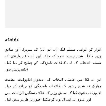
راولپنڈی:
اتوار کو عوامی مسلم لیگ (اے ایم ایل) کے سربراہ اور سابق
وزیر داخلہ شیخ رشید احمد کے حلقہ این اے 62 راولپنڈی کے
ضمنی انتخاب کے لیے کاغذات نامزدگی کو چیلنج کر دیا گیا۔
.
ایکسپریس نیوز
این اے 62 میں ضمنی انتخاب کے امیدوار ایڈووکیٹ عظمت
مبارک نے شیخ رشید کے کاغذات نامزدگی کو چیلنج کر دیا۔
انہوں نے دعویٰ کیا کہ سابق وزیر کے خلاف سنگین الزامات ہیں
اور انہوں نے اپنے اثاثوں کو مکمل طور پر ظاہر نہیں کیا۔