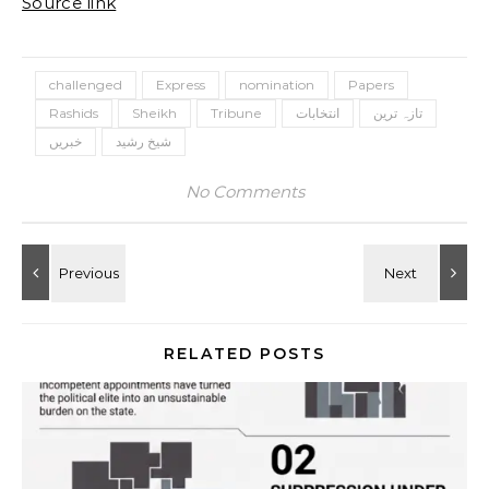
Source link
challenged
Express
nomination
Papers
تازہ ترین
انتخابات
Tribune
Sheikh
Rashids
شیخ رشید
خبریں
No Comments
RELATED POSTS