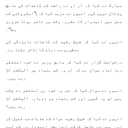
مبارک نے کہا کہ آر او نے راشد کے کاغذات کی جانچ
پڑتال نہیں کی، انہوں نے مزید کہا کہ \”اسکروٹنی کے
عمل میں امیدوار کا مقررہ وقت پر حاضر ہونا ضروری
ہے\”۔
انہوں نے کہا کہ شیخ رشید کے کاغذات نامزدگی کی
منظوری سے دباؤ کا تاثر ملتا ہے۔
درخواست گزار نے کہا کہ سابق وزیر نے خود استعفیٰ
دیا تھا، سوال ہے کہ اب وہ کس بنیاد پر الیکشن لڑ
رہے ہیں۔
انہوں نے سوال کیا کہ جب وہ خود ہی استعفیٰ دے چکے
ہیں تو وہ کیوں اور کس بنیاد پر دوبارہ الیکشن لڑ
رہے ہیں؟
انہوں نے کہا کہ شیخ رشید عوام کے جذبات سے کھیل کر
اور ہمدردی حاصل کرکے اپوزیشن امیدواروں کے لیے