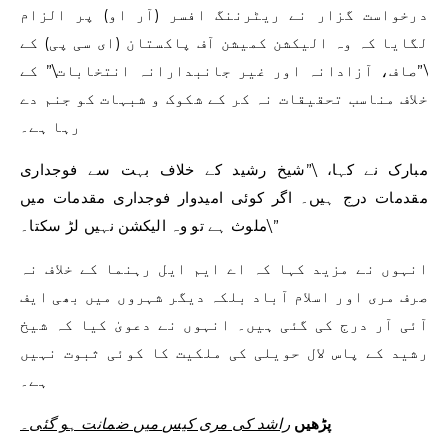
درخواست گزار نے ریٹرننگ افسر (آر او) پر الزام
لگایا کہ وہ الیکشن کمیشن آف پاکستان (ای سی پی) کے
\”صاف، آزادانہ اور غیر جانبدارانہ انتخابات\” کے
خلاف مناسب تحقیقات نہ کر کے شکوک و شبہات کو جنم دے
رہا ہے۔
مبارک نے کہا، \”شیخ رشید کے خلاف بہت سے فوجداری
مقدمات درج ہیں۔ اگر کوئی امیدوار فوجداری مقدمات میں
ملوث ہے تو وہ الیکشن نہیں لڑ سکتا۔\”
انہوں نے مزید کہا کہ اے ایم ایل رہنما کے خلاف نہ
صرف مری اور اسلام آباد بلکہ دیگر شہروں میں بھی ایف
آئی آر درج کی گئی ہیں۔ انہوں نے دعویٰ کیا کہ شیخ
رشید کے پاس لال حویلی کی ملکیت کا کوئی ثبوت نہیں
ہے۔
پڑھیں
راشد کی مری کیس میں ضمانت ہو گئی۔