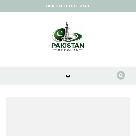
Skip to content
OUR FACEBOOK PAGE