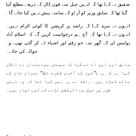
شفیق نے کہا تھا کہ انہیں جیل سے فون کال کے ذریعے مطلع کیا
گیا تھا کہ سابق وزیر کو آر او کے سامنے پیش نہیں کیا جائے گا۔
انہوں نے مزید کہا کہ راشد پر کرپشن کا کوئی الزام نہیں۔
انہوں نے کہا تھا کہ ’آج ہم درخواست کریں گے کہ اسلام آباد
پولیس ان کے گھر سے جو رقم اور اشیاء لے کر گئی تھی، وہ
حوالے کی جائے۔
سابق ایم این اے نے کہا کہ سینئر سیاستدان نے اعلان
کیا ہے کہ وہ \”خون کے آخری قطرے تک\” عمران خان کے
ساتھ کھڑے ہیں۔ راشد نے یہ بھی کہا تھا کہ وہ ذہنی
طور پر جیل سے الیکشن لڑنے کے لیے تیار ہیں۔