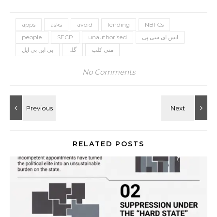
apps
asks
avoid
lending
NBFCs
people
SECP
unauthorised
ایس ای سی پی
منی کلب
گلہ
بی این پی ایل
No Comments
RELATED POSTS