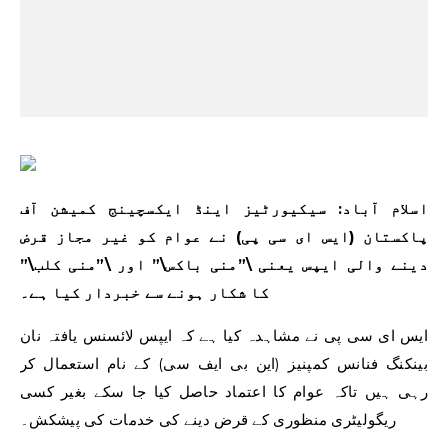
اسلام آباد: سیکیورٹیز اینڈ ایکسچینج کمیشن آف
پاکستان (ایس ای سی پی) نے عوام کو غیر مجاز قرض
دینے والی ایپس یعنی \”منی باکس\” اور \”منی کلب\”
کا شکار ہونے سے خبردار کیا ہے۔
ایس ای سی پی نے مشاہدہ کیا ہے کہ ایپس لائسنس یافتہ نان
بینکنگ فنانس کمپنیز (این بی ایف سی) کے نام استعمال کر
رہی ہیں تاکہ عوام کا اعتماد حاصل کیا جا سکے بغیر کسی
ریگولیٹری منظوری کے قرض دینے کی خدمات کی پیشکش۔