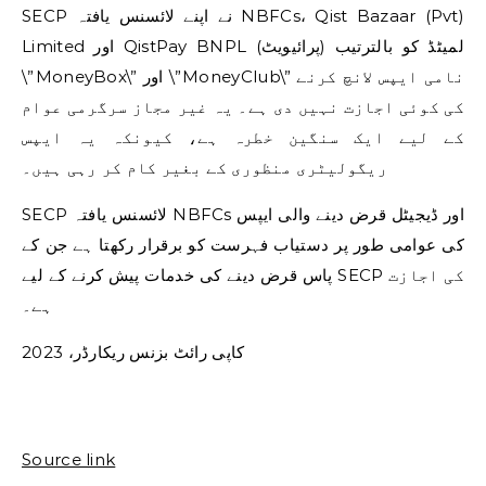
SECP نے اپنے لائسنس یافتہ NBFCs، Qist Bazaar (Pvt)
Limited اور QistPay BNPL (پرائیویٹ) لمیٹڈ کو بالترتیب
\”MoneyBox\” اور \”MoneyClub\” نامی ایپس لانچ کرنے
کی کوئی اجازت نہیں دی ہے۔ یہ غیر مجاز سرگرمی عوام
کے لیے ایک سنگین خطرہ ہے، کیونکہ یہ ایپس
ریگولیٹری منظوری کے بغیر کام کر رہی ہیں۔
SECP لائسنس یافتہ NBFCs اور ڈیجیٹل قرض دینے والی ایپس
کی عوامی طور پر دستیاب فہرست کو برقرار رکھتا ہے جن کے
پاس قرض دینے کی خدمات پیش کرنے کے لیے SECP کی اجازت
ہے۔
کاپی رائٹ بزنس ریکارڈر، 2023
Source link