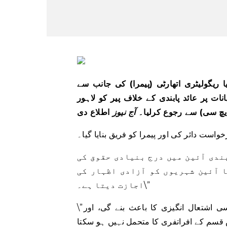
ا ریگولیٹری اتھارٹی (پیمرا) کی جانب سے
ات پر عائد پابندی کے خلاف پیر کو لاہور
ایچ سی) سے رجوع کرلیا۔
آج نیوز
اطلاع دی
است دائر کی اور پیمرا کو فریق بنایا گیا۔
ندی آئین میں درج بنیادی حقوق کی
ا آئین شہریوں کو آزادی اظہار کی
اجازت دیتا ہے۔\”
\”اظہار رائے کی آزادی پر پابندی کاؤنٹی میں افراتفری اور سیاسی اشتعال انگیزی کا باعث بنے گی، اور