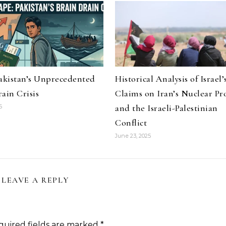
Pakistan’s Unprecedented
Historical Analysis of Israel’
ain Crisis
Claims on Iran’s Nuclear P
and the Israeli-Palestinian
6
Conflict
June 23, 2025
LEAVE A REPLY
quired fields are marked
*