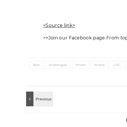
>Source link>
>>Join our Facebook page From top 
Ban
challenges
Imran
Khans
LHC