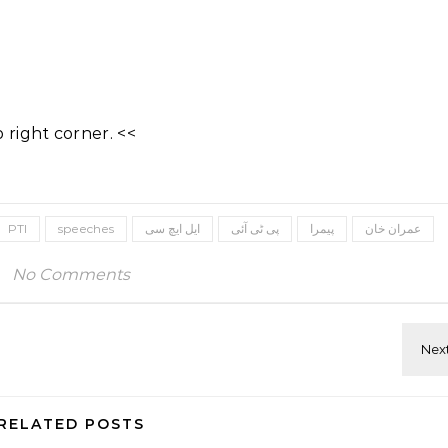
right corner. <<
PTI
speeches
ایل ایچ سی
پی ٹی آئی
پیمرا
عمران خان
No Comments
RELATED POSTS