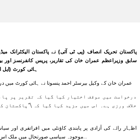
پاکستان تحریک انصاف (پی ٹی آئی) نے پاکستان الیکٹرانک میڈی
سابق وزیراعظم عمران خان کی تقاریر، پریس کانفرنسز اور بیان
ہائی کورٹ (ایل 
عمران خان کے وکیل بیرسٹر احمد پنسوتا نے ہائی کورٹ میں درخو
درخواست میں موقف اختیار کیا گیا کہ تقریر پر پاب
خلاف ورزی ہے۔ اس میں مزید کہا گیا کہ \”پاکستان ک
موجودہ سیاسی صورتحال میں ملک اس قسم کے افراتفری کا متحمل نہیں ہو سکتا…