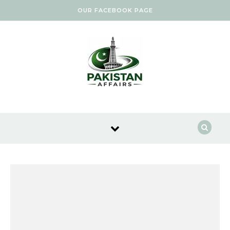
Skip to content
OUR FACEBOOK PAGE