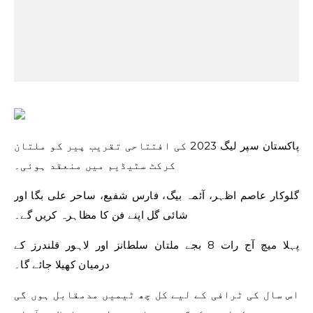
پاکستان سپر لیگ 2023 کی افتتاحی تقریب پیر کو ملتان
کرکٹ سٹیڈیم میں منعقد ہوئی۔
گلوکار عاصم اظہر، آئمہ بیگ، فارس شفیع، ساحر علی بگا اور
شائی گل اپنے فن کا مظاہرہ کریں گے۔
پہلا میچ آج رات 8 بجے ملتان سلطانز اور لاہور قلندرز کے
درمیان کھیلا جائے گا۔
اس سال کی ٹرافی کے لیے کل چھ ٹیمیں مدمقابل ہوں گی