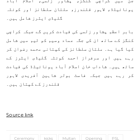
جن میں کراچی کنگز، پشاور زلمی، اسلام آباد
یونائیٹڈ، لاہور قلندرز، ملتان سلطانز اور کوئٹہ
گلیڈی ایٹرز شامل ہیں۔
بابر اعظم پشاور زلمی کی قیادت کریں گے جبکہ کراچی
کنگز کے ساتھ ان کی جگہ عماد وسیم کو ٹیم میں شامل
کیا گیا ہے۔ ملتان سلطانز کی کپتانی محمد رضوان کر
رہے ہیں اور سرفراز احمد کوئٹہ گلیڈی ایٹرز کے
ساتھ ہیں۔ شاداب خان اسلام آباد یونائیٹڈ کی قیادت
کر رہے ہیں جبکہ فاسٹ بولر شاہین آفریدی لاہور
قلندرز کے کپتان ہیں۔
Source link
Ceremony
kicks
Multan
Opening
PSL