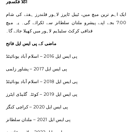
اگلا فکسچر
ایک اہم ترین میچ میں، ٹیبل ٹاپرز لاہور قلندرز ہفتے کی شام
7:00 بجے اپنے پیشرو ملتان سلطانز سے ٹکرائے گی۔ یہ میچ
قذافی کرکٹ سٹیڈیم لاہور میں کھیلا جائے گا۔
ماضی کے پی ایس ایل فاتح
پی ایس ایل 2016 – اسلام آباد یونائیٹڈ
پی ایس ایل 2017 – پشاور زلمی
پی ایس ایل 2018 – اسلام آباد یونائیٹڈ
پی ایس ایل 2019 – کوئٹہ گلیڈی ایٹرز
پی ایس ایل 2020 – کراچی کنگز
پی ایس ایل 2021 – ملتان سلطانز