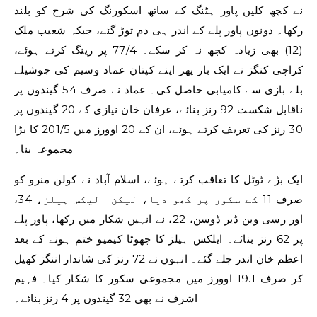
نے کچھ کلین پاور ہٹنگ کے ساتھ اسکورنگ کی شرح کو بلند
رکھا۔ دونوں پاور پلے کے اندر ہی دم توڑ گئے، جبکہ شعیب ملک
(12) بھی زیادہ کچھ نہ کر سکے۔ 77/4 پر رینگ کرتے ہوئے،
کراچی کنگز نے ایک بار پھر اپنے کپتان عماد وسیم کی جوشیلے
بلے بازی سے کامیابی حاصل کی۔ عماد نے صرف 54 گیندوں پر
ناقابل شکست 92 رنز بنائے، عرفان خان نیازی کے 20 گیندوں پر
30 رنز کی تعریف کرتے ہوئے، ان کے 20 اوورز میں 201/5 کا بڑا
مجموعہ بنا۔
ایک بڑے ٹوٹل کا تعاقب کرتے ہوئے، اسلام آباد نے کولن منرو کو
صرف 11 کے سکور پر کھو دیا، لیکن الیکس ہیلز، 34،
اور رسی وین ڈیر ڈوسن، 22، نے انہیں شکار میں رکھا، پاور پلے
پر 62 رنز بنائے۔ ایلکس ہیلز کا چھوٹا کیمیو ختم ہونے کے بعد
اعظم خان اندر چلے گئے۔ انہوں نے 72 رنز کی شاندار اننگز کھیل
کر صرف 19.1 اوورز میں مجموعی سکور کا شکار کیا۔ فہیم
اشرف نے بھی 32 گیندوں پر 4 رنز بنائے۔