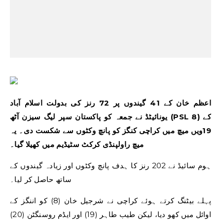
اعظم خان کے 41 گیندوں پر 72 رنز کی بدولت اسلام آباد
یونائیٹڈ نے جمعہ کو پاکستان سپر لیگ سیزن آٹھ (PSL 8) کے
19ویں میچ میں کراچی کنگز کو پانچ وکٹوں سے شکست دی۔ یہ
میچ راولپنڈی کرکٹ سٹیڈیم میں کھیلا گیا۔
ہوم سائیڈ نے 202 رنز کا ہدف پانچ وکٹوں اور زیادہ گیندوں کے
ساتھ حاصل کر لیا۔
پہلے بیٹنگ کرتے ہوئے کراچی نے شرجیل خان (8) کو اننگز کے
اوائل میں کھو دیا، لیکن طیب طاہر (19) اور ایڈم روسنگٹن (20)