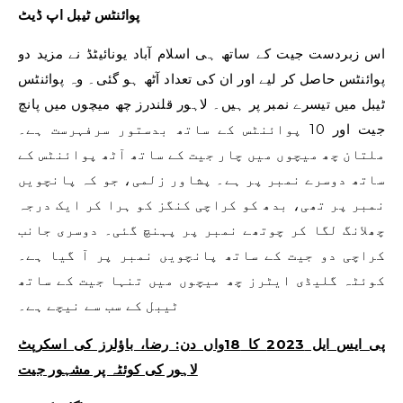
پوائنٹس ٹیبل اپ ڈیٹ
اس زبردست جیت کے ساتھ ہی اسلام آباد یونائیٹڈ نے مزید دو
پوائنٹس حاصل کر لیے اور ان کی تعداد آٹھ ہو گئی۔ وہ پوائنٹس
ٹیبل میں تیسرے نمبر پر ہیں۔ لاہور قلندرز چھ میچوں میں پانچ
جیت اور 10 پوائنٹس کے ساتھ بدستور سرفہرست ہے۔
ملتان چھ میچوں میں چار جیت کے ساتھ آٹھ پوائنٹس کے
ساتھ دوسرے نمبر پر ہے۔ پشاور زلمی، جو کہ پانچویں
نمبر پر تھی، بدھ کو کراچی کنگز کو ہرا کر ایک درجہ
چھلانگ لگا کر چوتھے نمبر پر پہنچ گئی۔ دوسری جانب
کراچی دو جیت کے ساتھ پانچویں نمبر پر آ گیا ہے۔
کوئٹہ گلیڈی ایٹرز چھ میچوں میں تنہا جیت کے ساتھ
ٹیبل کے سب سے نیچے ہے۔
پی ایس ایل 2023 کا 18واں دن: رضا، باؤلرز کی اسکرپٹ
لاہور کی کوئٹہ پر مشہور جیت