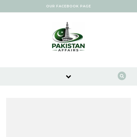
Skip to content
OUR FACEBOOK PAGE