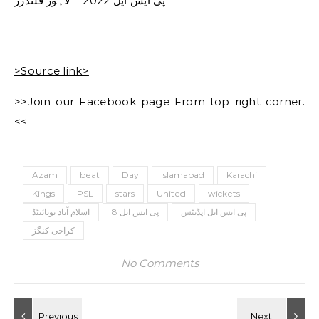
پی ایس ایل 2022 – لاہور قلندرز
>Source link>
>>Join our Facebook page From top right corner.
<<
Azam
beat
Day
Islamabad
Karachi
Kings
PSL
stars
United
wickets
پی ایس ایل اپڈیٹس
پی ایس ایل 8
اسلام آباد یونائیٹڈ
کراچی کنگز
No Comments