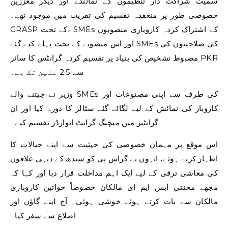
سمیت شراکت دار تنظیموں کے نمائندے اور دیگر معززین
خصوصی طور پر منعقدہ تقسیم کی تقریب میں موجود تھے۔
GRASP کے تحت، SMEs کے اشتراک کردہ کاروباری منصوبوں
اور اس منصوبے کے تحت پہلے کیے گئے SMEs کی صلاحیتوں کی
مضبوط تشخیص کی بنیاد پر تقسیم کردہ گرانٹس کا سائز PKR
سے 2.5 ملین تک ہے۔
وزیر نے جیتنے والے SMEs کی طرف سے اپنی مصنوعات اور
کاروبار کی نمائش کے لیے لگائے گئے سٹالز کا دورہ کیا اور ان
گرانٹیز میں میچنگ گرانٹ ایوارڈز تقسیم کیے۔
اس موقع پر مہمان خصوصی کی حیثیت سے اپنے خیالات کا
اظہار کرتے ہوئے، انہوں نے گراس پی کو سندھ کے دیہی علاقوں
کی معاشی ترقی کے لیے ایک اہم مداخلت قرار دیا اور کہا کہ
مجھے محنتی ایس ایم ای مالکان خصوصاً خواتین کاروباری
مالکان سے بات کرتے ہوئے خوشی ہوئی۔ آج اپنے گاؤں اور
اضلاع سے سفر کیا۔