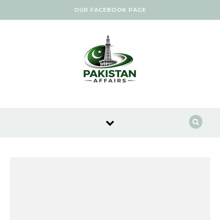
Skip to content
OUR FACEBOOK PAGE