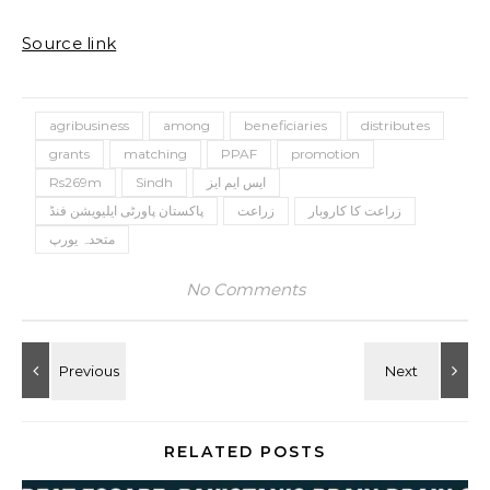
Source link
agribusiness
among
beneficiaries
distributes
grants
matching
PPAF
promotion
ایس ایم ایز
Sindh
Rs269m
زراعت کا کاروبار
زراعت
پاکستان پاورٹی ایلیویشن فنڈ
متحدہ یورپ
No Comments
RELATED POSTS