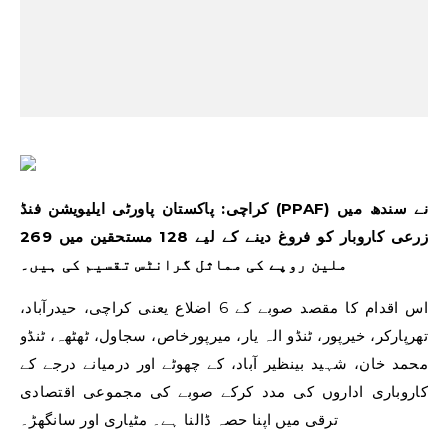
کراچی: پاکستان پاورٹی ایلیویشن فنڈ (PPAF) نے سندھ میں
زرعی کاروبار کو فروغ دینے کے لیے 128 مستحقین میں 269
ملین روپے کی مماثل گرانٹس تقسیم کی ہیں۔
اس اقدام کا مقصد صوبے کے 6 اضلاع یعنی کراچی، حیدرآباد،
تھرپارکر، خیرپور، ٹنڈو الہ یار، میرپورخاص، سجاول، ٹھٹھہ، ٹنڈو
محمد خان، شہید بینظیر آباد، کے چھوٹے اور درمیانے درجے کے
کاروباری اداروں کی مدد کرکے صوبے کی مجموعی اقتصادی
ترقی میں اپنا حصہ ڈالنا ہے۔ مٹیاری اور سانگھڑ۔