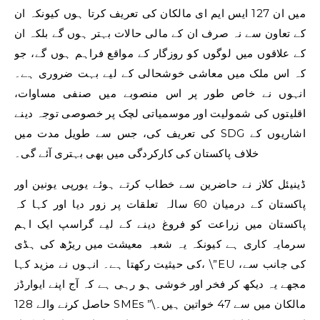
میں ان 127 ایس ایم ای مالکان کی تعریف کرتا ہوں کیونکہ ان
کے تعاون سے نہ صرف ان کے مالی حالات بہتر ہوں گے بلکہ ان
کے علاقوں میں لوگوں کو روزگار کے مواقع فراہم ہوں گے، جو
کہ اس ملک میں معاشی خوشحالی کے لیے بہت ضروری ہے۔
انہوں نے خاص طور پر اس منصوبے میں صنفی مساوات،
اقلیتوں کی شمولیت اور موسمیاتی لچک پر خصوصی توجہ دینے
کی تعریف کی، جس سے طویل مدت میں SDG اشاریوں کے
خلاف پاکستان کی کارکردگی میں بھی بہتری آئے گی۔
ڈینیئل کلاز نے حاضرین سے خطاب کرتے ہوئے یورپی یونین اور
پاکستان کے درمیان 60 سالہ تعلقات پر زور دیا اور کہا کہ
پاکستان میں زراعت کو فروغ دینے کے لیے گراسپ ایک اہم
سرمایہ کاری ہے کیونکہ یہ شعبہ معیشت میں ریڑھ کی ہڈی
کی حیثیت رکھتا ہے۔ انہوں نے مزید کہا، \”EU کی جانب سے،
مجھے یہ دیکھ کر فخر اور خوشی ہو رہی ہے کہ آج اپنے ایوارڈز
حاصل کرنے والے 128 SMEs مالکان میں سے 47 خواتین ہیں۔\”