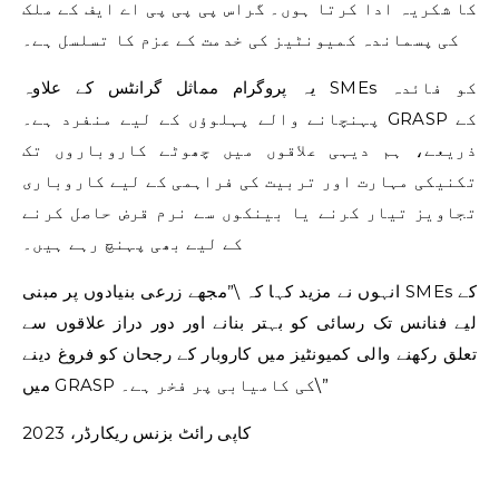
کا شکریہ ادا کرتا ہوں۔ گراس پی پی پی اے ایف کے ملک
کی پسماندہ کمیونٹیز کی خدمت کے عزم کا تسلسل ہے۔
یہ پروگرام مماثل گرانٹس کے علاوہ SMEs کو فائدہ
پہنچانے والے پہلوؤں کے لیے منفرد ہے۔ GRASP کے
ذریعے، ہم دیہی علاقوں میں چھوٹے کاروباروں تک
تکنیکی مہارت اور تربیت کی فراہمی کے لیے کاروباری
تجاویز تیار کرنے یا بینکوں سے نرم قرض حاصل کرنے
کے لیے بھی پہنچ رہے ہیں۔
انہوں نے مزید کہا کہ \”مجھے زرعی بنیادوں پر مبنی SMEs کے
لیے فنانس تک رسائی کو بہتر بنانے اور دور دراز علاقوں سے
تعلق رکھنے والی کمیونٹیز میں کاروبار کے رجحان کو فروغ دینے
میں GRASP کی کامیابی پر فخر ہے۔\”
کاپی رائٹ بزنس ریکارڈر، 2023