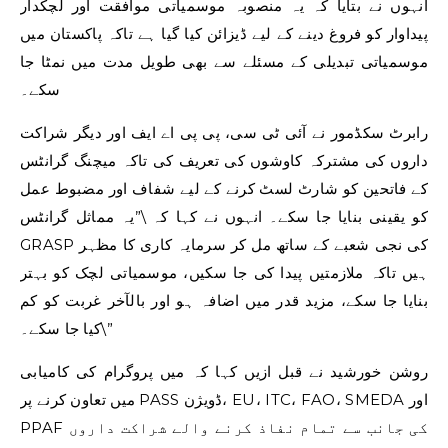
انہوں نے بتایا کہ یہ منصوبہ موسمیاتی موافقت اور لچکدار
پیداوار کو فروغ دینے کے لیے ڈیزائن کیا گیا ہے تاکہ پاکستان میں
موسمیاتی تبدیلی کے مسئلے سے بھی طویل مدت میں نمٹا جا
سکے۔
رابرٹ سکڈمور نے آئی ٹی سی، پی پی اے ایف اور دیگر شراکت
داروں کی مشترکہ کاوشوں کی تعریف کی تاکہ میچنگ گرانٹس
کے فاتحین کو شارٹ لسٹ کرنے کے لیے شفاف اور مضبوط عمل
کو یقینی بنایا جا سکے۔ انہوں نے کہا کہ \”یہ مماثل گرانٹس
GRASP کی نجی شعبے کے ساتھ مل کر سرمایہ کاری کا مظہر
ہیں تاکہ ملازمتیں پیدا کی جا سکیں، موسمیاتی لچک کو بہتر
بنایا جا سکے، مزید قدر میں اضافہ ہو اور بالآخر غربت کو کم
کیا جا سکے۔\”
روشن خورشید نے قبل ازیں کہا کہ میں پروگرام کی کامیابی
میں تعاون کرنے پر PASS ڈویژن، EU، ITC، FAO، SMEDA اور
PPAF کی جانب سے تمام نفاذ کرنے والے شراکت داروں