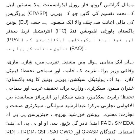
مماثل گرانٹس گروتھ فار رورل ایڈوانسمنٹ اینڈ سسٹین ایبل
پروگریس (GRASP) کے تحت تقسیم کی گئیں جو کہ یورپی
یونین (EU) کی مالی اعانت سے چلنے والا ایک منصوبہ ہے جسے
انٹرنیشنل ٹریڈ سینٹر (ITC) پاکستان پاورٹی ایلیویشن فنڈ
(PPAF) اور فوڈ اینڈ ایگریکلچر آرگنائزیشن کے
تعاون سے نافذ کر رہا ہے۔ (FAO)۔
یہاں ایک مقامی ہوٹل میں منعقدہ تقریب میں، شازیہ ماری،
وفاقی وزیر برائے غربت کے خاتمے اور سماجی تحفظ؛ ڈینیئل
کلاز، ہیڈ آف پولیٹیکل سیکشن، یورپی یونین کا وفد پاکستان؛
غفران میمن، سیکرٹری، وزارت برائے تخفیف غربت اور سماجی
تحفظ؛ رابرٹ سکڈمور، چیف سیکٹر اور انٹرپرائز مسابقت، بین
الاقوامی تجارتی مرکز؛ عبدالرشید سولنگی، سیکرٹری صنعت و
تجارت؛ محترمہ روشن خورشید بھروچہ، چیئرپرسن پی پی اے
ایف؛ نادر گل بڑیچ، سی او او پی پی اے ایف؛ FAO، SMEDA
RDF، TRDP، GSF، SAFCWO اور GRASP استفادہ کنندگان